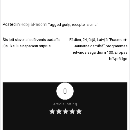
Posted in
Hobiji&Padomi
Tagged
gurķi
,
recepte
,
ziemai
Ziņu
Šis ļoti slavenais dārzenis padarīs
Rītdien, 24.jūlijā, Latvijā “Erasmus+:
izvēlne
jūsu kaulus neparasti stiprus!
Jaunatne darbībā” programmas
ietvaros sagaidīsim 100. Eiropas
brīvprātīgo
0
Article Rating