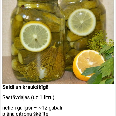
Saldi un kraukšķīgi!
Sastāvdaļas (uz 1 litru):
nelieli gurķīši – ~12 gabali
plāna citrona šķēlīte