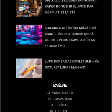
DIGITĀLĀ IZKLAIDES EKONOMIKA:
KĀPĒC BONUSI IR KĻUVUŠI PAR
NORMU TIEŠSAISTĒ
11 jūnijs, 2026
IZKLAIDES ATTĪSTĪBA MĀJĀS: KĀ
MAINĪJUŠIES PARADUMI UN KĀ
GUDRI IZVEIDOT SAVU ATPŪTAS
EKOSISTĒMU
05 maijs, 2026
LŪPU KOPŠANAS NOSLĒPUMI – KĀ
UZTURĒT LŪPAS MAIGAS?
09 marts, 2026
IZVĒLNE
JAUNĀKIE RAKSTI
HOBIJI&PADOMI
ATTIECĪBAS
INTERESANTI