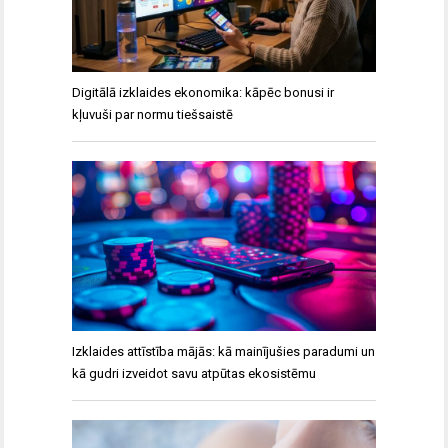
Digitālā izklaides ekonomika: kāpēc bonusi ir
kļuvuši par normu tiešsaistē
Izklaides attīstība mājās: kā mainījušies paradumi un
kā gudri izveidot savu atpūtas ekosistēmu