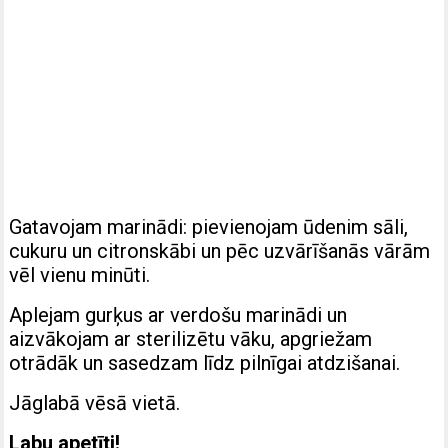
Gatavojam marinādi: pievienojam ūdenim sāli,
cukuru un citronskābi un pēc uzvārīšanās vārām
vēl vienu minūti.
Aplejam gurķus ar verdošu marinādi un
aizvākojam ar sterilizētu vāku, apgriežam
otrādāk un sasedzam līdz pilnīgai atdzišanai.
Jāglabā vēsā vietā.
Labu apetīti!