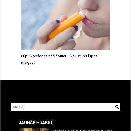
Lūpu kopšanas noslēpumi – kā uzturēt lūpas
maigas?
JAUNĀKIE RAKSTI