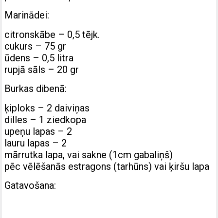
Marinādei:
citronskābe – 0,5 tējk.
cukurs – 75 gr
ūdens – 0,5 litra
rupjā sāls – 20 gr
Burkas dibenā:
ķiploks – 2 daiviņas
dilles – 1 ziedkopa
upeņu lapas – 2
lauru lapas – 2
mārrutka lapa, vai sakne (1cm gabaliņš)
pēc vēlēšanās estragons (tarhūns) vai ķiršu lapa
Gatavošana: