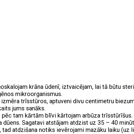
skalojam krāna ūdenī, iztvaicējam, lai tā būtu steri
ogēnos mikroorganismus.
izmēra trīsstūros, aptuveni divu centimetru biezum
kaits jums sanāks.
 pēc tam kārtām blīvi kārtojam arbūza trīsstūrīšus.
ša dūens. Sagatavi atstājam atdzist uz 35 – 40 minū
, tad atdzišana notiks ievērojami mazāku laiku (uz li