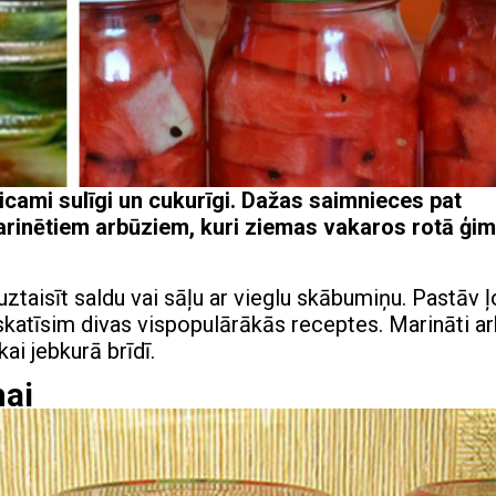
ticami sulīgi un cukurīgi. Dažas saimnieces pat
rinētiem arbūziem, kuri ziemas vakaros rotā ģi
ztaisīt saldu vai sāļu ar vieglu skābumiņu. Pastāv ļ
skatīsim divas vispopulārākās receptes. Marināti a
ai jebkurā brīdī.
mai