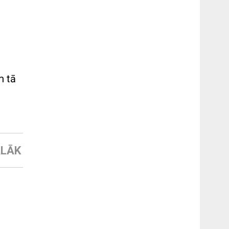
m tā
LĀK