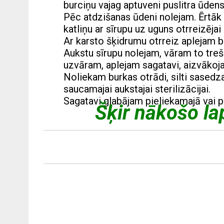
burciņu vajag aptuveni puslitra ūdens
Pēc atdzišanas ūdeni nolejam. Ērtā
katliņu ar sīrupu uz uguns otrreizējai
Ar karsto šķidrumu otrreiz aplejam bu
Aukstu sīrupu nolejam, vāram to trešo
uzvāram, aplejam sagatavi, aizvākoja
Noliekam burkas otrādi, silti sasedz
saucamajai aukstajai sterilizācijai.
Sagatavi glabājam pieliekamajā vai 
Šķir nākošo la