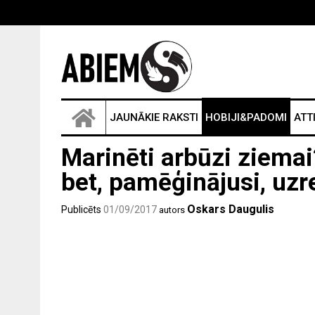
JAUNĀKIE RAKSTI
HOBIJI&PADOMI
ATT
Marinēti arbūzi ziema
bet, pamēģinājusi, uzr
Oskars Daugulis
Publicēts
01/09/2017
autors