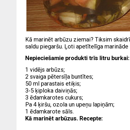
Kā marinēt arbūzu ziemai? Tiksim skaidrīb
saldu piegaršu. Ļoti apetītelīga marināde
Nepieciešamie produkti trīs litru burkai:
1 vidējs arbūzs;
2 svaiga pētersīļa buntītes;
50 ml parastais etiķis;
3-5 ķiploka daiviņās;
3 ēdamkarotes cukurs;
Pa 4 ķiršu, ozola un upeņu lapiņām;
1 ēdamkarote sāls.
Kā marinēt arbūzus. Recepte: