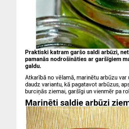
Praktiski katram garšo saldi arbūzi, ne
pamanās nodrošināties ar garšīgiem ma
galdu.
Atkarībā no vēlamā, marinētu arbūzu var u
daudz variantu, kā pagatavot arbūzus, ap
burciņās ziemai, garšīgi un vienmēr pa rok
Marinēti saldie arbūzi zie