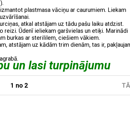
).
k izmantot plastmasa vāciņu ar caurumiem. Liekam
 uzvārīšanai.
rciņas, atkal atstājam uz tādu pašu laiku atdzist.
 reizi. Ūdenī ieliekam garšvielas un etiķi. Marinādi
m burkas ar sterililem, ciešiem vākiem.
am, atstājam uz kādām trim dienām, tas ir, pakļauja
pagrabā.
pu un lasi turpinājumu
1 no 2
TĀ