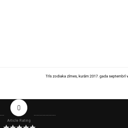
Trīs zodiaka zīmes, kurām 2017. gada septembrī v
0
Article Rating