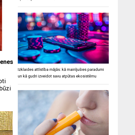
menes
Izklaides attīstība mājās: kā mainījušies paradumi
un kā gudri izveidot savu atpūtas ekosistēmu
oti
rbūzi