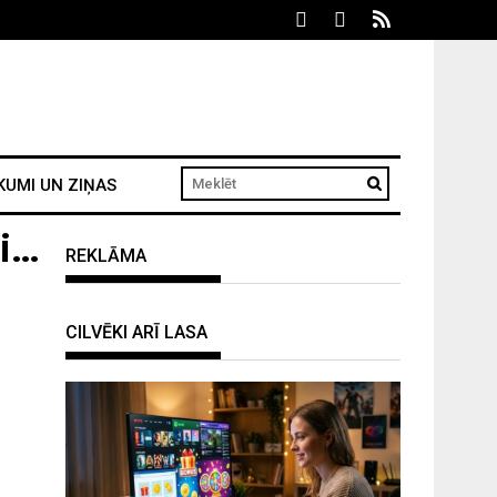
KUMI UN ZIŅAS
gi…
REKLĀMA
CILVĒKI ARĪ LASA