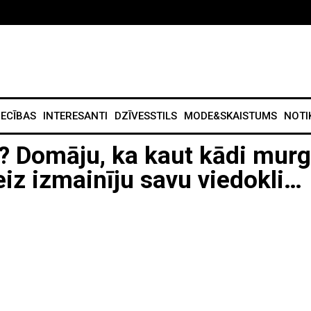
IECĪBAS
INTERESANTI
DZĪVESSTILS
MODE&SKAISTUMS
NOTI
i? Domāju, ka kaut kādi mur
eiz izmainīju savu viedokli…