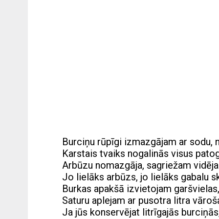
Burciņu rūpīgi izmazgājam ar sodu, no
Karstais tvaiks nogalinās visus pat
Arbūzu nomazgāja, sagriežam vidēja 
Jo lielāks arbūzs, jo lielāks gabalu s
Burkas apakšā izvietojam garšvielas,
Saturu aplejam ar pusotra litra vāro
Ja jūs konservējat litrīgajās burciņās