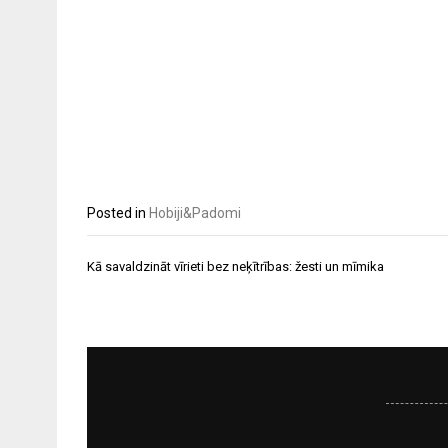
Posted in
Hobiji&Padomi
Ziņu
Kā savaldzināt vīrieti bez neķītrības: žesti un mīmika
izvēlne