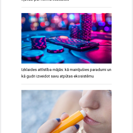
Izklaides attīstība mājās: kā mainījušies paradumi un
kā gudri izveidot savu atpūtas ekosistēmu