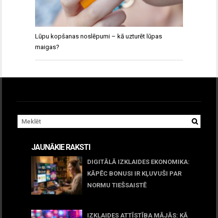
Lūpu kopšanas noslēpumi – kā uzturēt lūpas
maigas?
JAUNĀKIE RAKSTI
DIGITĀLĀ IZKLAIDES EKONOMIKA:
KĀPĒC BONUSI IR KĻUVUŠI PAR
NORMU TIEŠSAISTĒ
11 jūnijs, 2026
IZKLAIDES ATTĪSTĪBA MĀJĀS: KĀ