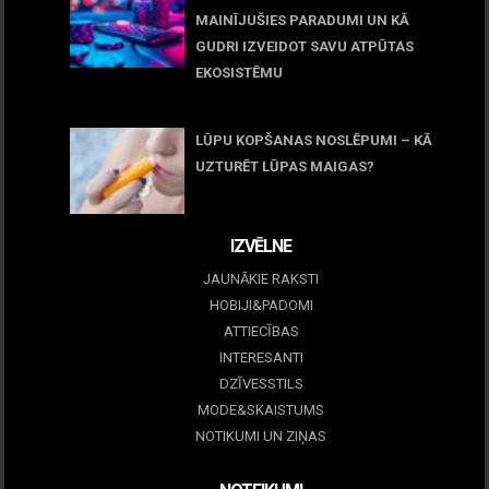
MAINĪJUŠIES PARADUMI UN KĀ
GUDRI IZVEIDOT SAVU ATPŪTAS
EKOSISTĒMU
05 maijs, 2026
LŪPU KOPŠANAS NOSLĒPUMI – KĀ
UZTURĒT LŪPAS MAIGAS?
09 marts, 2026
IZVĒLNE
JAUNĀKIE RAKSTI
HOBIJI&PADOMI
ATTIECĪBAS
INTERESANTI
DZĪVESSTILS
MODE&SKAISTUMS
NOTIKUMI UN ZIŅAS