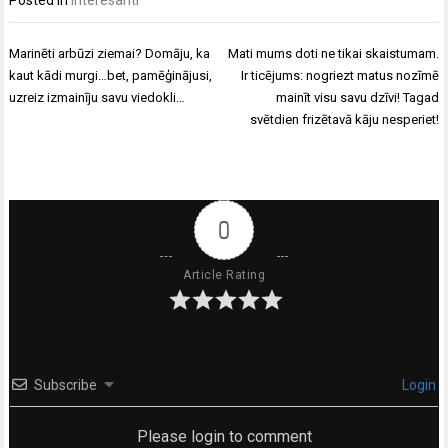
Posted in
Interesanti
Ziņu
Marinēti arbūzi ziemai? Domāju, ka
Mati mums doti ne tikai skaistumam.
izvēlne
kaut kādi murgi…bet, pamēģinājusi,
Ir ticējums: nogriezt matus nozīmē
uzreiz izmainīju savu viedokli…
mainīt visu savu dzīvi! Tagad
svētdien frizētavā kāju nesperiet!
0
Article Rating
Subscribe
Login
Please login to comment