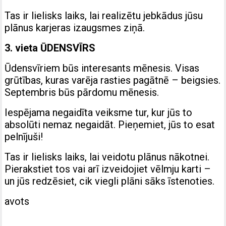
Tas ir lielisks laiks, lai realizētu jebkādus jūsu
plānus karjeras izaugsmes ziņā.
3. vieta ŪDENSVĪRS
Ūdensvīriem būs interesants mēnesis. Visas
grūtības, kuras varēja rasties pagātnē – beigsies.
Septembris būs pārdomu mēnesis.
Iespējama negaidīta veiksme tur, kur jūs to
absolūti nemaz negaidāt. Pieņemiet, jūs to esat
pelnījuši!
Tas ir lielisks laiks, lai veidotu plānus nākotnei.
Pierakstiet tos vai arī izveidojiet vēlmju karti –
un jūs redzēsiet, cik viegli plāni sāks īstenoties.
avots