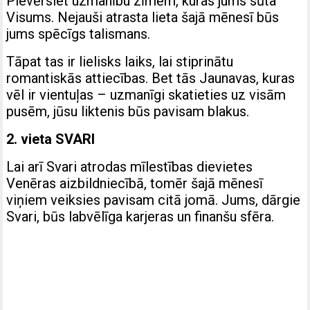
Pievērsiet uzmanību zīmēm, kuras jums sūta
Visums. Nejauši atrasta lieta šajā mēnesī būs
jums spēcīgs talismans.
Tāpat tas ir lielisks laiks, lai stiprinātu
romantiskās attiecības. Bet tās Jaunavas, kuras
vēl ir vientuļas – uzmanīgi skatieties uz visām
pusēm, jūsu liktenis būs pavisam blakus.
2. vieta SVARI
Lai arī Svari atrodas mīlestības dievietes
Venēras aizbildniecībā, tomēr šajā mēnesī
viņiem veiksies pavisam citā jomā. Jums, dārgie
Svari, būs labvēlīga karjeras un finanšu sfēra.