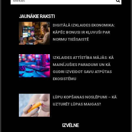
JAUNĀKIE RAKSTI
DIGITĀLĀ IZKLAIDES EKONOMIKA:
KĀPĒC BONUSI IR KĻUVUŠI PAR
NORMU TIEŠSAISTĒ
11 jūnijs, 2026
IZKLAIDES ATTĪSTĪBA MĀJĀS: KĀ
MAINĪJUŠIES PARADUMI UN KĀ
GUDRI IZVEIDOT SAVU ATPŪTAS
EKOSISTĒMU
05 maijs, 2026
LŪPU KOPŠANAS NOSLĒPUMI – KĀ
UZTURĒT LŪPAS MAIGAS?
09 marts, 2026
IZVĒLNE