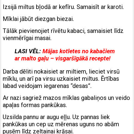
Izsijā miltus bļodā ar kefīru. Samaisīt ar karoti.
Mīklai jābūt diezgan biezai.
Tālāk pievienojiet rīvētu kabaci, samaisiet līdz
vienmērīgai masai.
LASI VĒL:
Mājas kotletes no kabačiem
ar malto gaļu – visgaršīgākā recepte!
Darba dēliti nokaisiet ar miltiem, lieciet virsū
mīklu, un arī pa virsu uzkaisiet miltus. Ērtības
labad veidojam iegarenas “desas”.
Ar nazi sagriež mazos mīklas gabaliņos un veido
apaļas formas pankūkas.
Uzsilda pannu ar augu eļļu. Uz pannas liek
pankūkas un cep uz mērenas uguns no abām
pusēm līdz zeltainai krāsai.