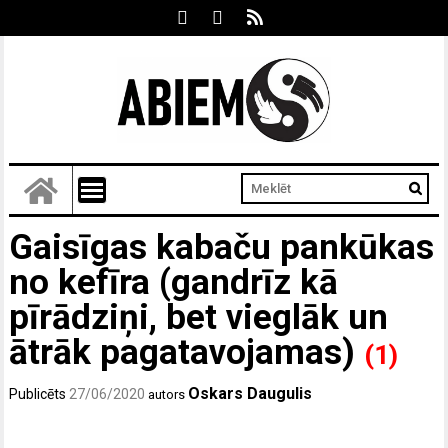
Gaisīgas kabaču pankūkas
no kefīra (gandrīz kā
pīrādziņi, bet vieglāk un
ātrāk pagatavojamas)
(1)
Oskars Daugulis
Publicēts
27/06/2020
autors