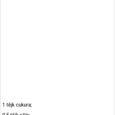
1 tējk cukura;
0,5 tējk sāls;