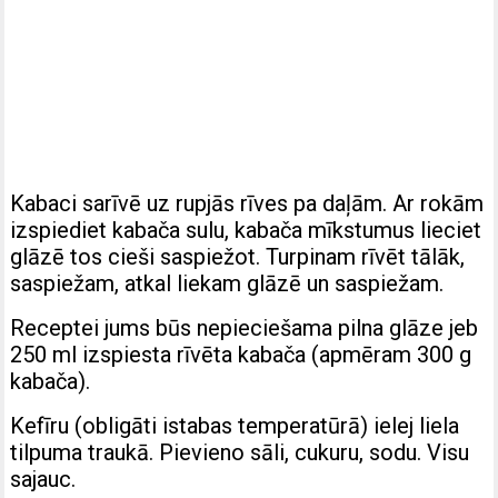
Kabaci sarīvē uz rupjās rīves pa daļām. Ar rokām
izspiediet kabača sulu, kabača mīkstumus lieciet
glāzē tos cieši saspiežot. Turpinam rīvēt tālāk,
saspiežam, atkal liekam glāzē un saspiežam.
Receptei jums būs nepieciešama pilna glāze jeb
250 ml izspiesta rīvēta kabača (apmēram 300 g
kabača).
Kefīru (obligāti istabas temperatūrā) ielej liela
tilpuma traukā. Pievieno sāli, cukuru, sodu. Visu
sajauc.