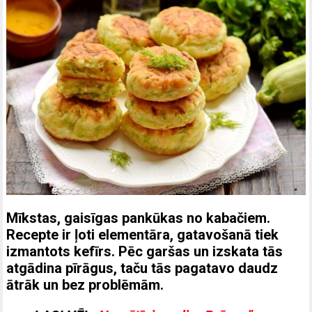
Mīkstas, gaisīgas pankūkas no kabačiem.
Recepte ir ļoti elementāra, gatavošanā tiek
izmantots kefīrs. Pēc garšas un izskata tās
atgādina pīrāgus, taču tās pagatavo daudz
ātrāk un bez problēmām.