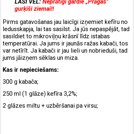
LASI VĒL:
Neprātīgi gardie „Prāgas”
gurķīši ziemai!!
Pirms gatavošanas jau laicīgi izņemiet kefīru no
ledusskapja, lai tas sasilst. Ja jūs nepaspējāt, tad
sasildiet to mikroviļņu krāsnī līdz istabas
temperatūrai. Ja jums ir jaunās ražas kabači, tos
var netīrīt. Ja kabači ir jau lieli un nobrieduši, tad
jums jāizņem sēklas un miza.
Kas ir nepieciešams:
300 g kabača;
250 ml (1 glāze) kefīra 3,2%;
2 glāzes miltu + uzbēršanai pa virsu;