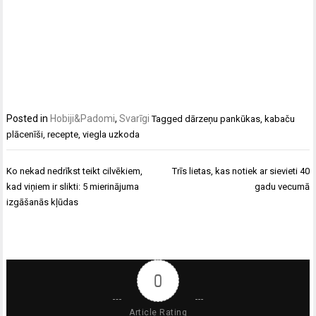
Posted in
Hobiji&Padomi
,
Svarīgi
Tagged
dārzeņu pankūkas
,
kabaču
plācenīši
,
recepte
,
viegla uzkoda
Ziņu
Ko nekad nedrīkst teikt cilvēkiem,
Trīs lietas, kas notiek ar sievieti 40
izvēlne
kad viņiem ir slikti: 5 mierinājuma
gadu vecumā
izgāšanās kļūdas
0
Article Rating