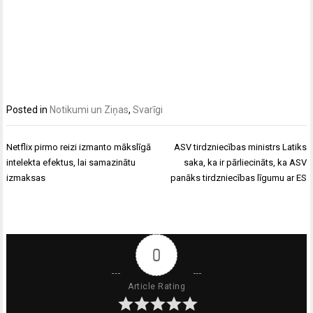
Posted in
Notikumi un Ziņas
,
Svarīgi
Ziņu
Netflix pirmo reizi izmanto mākslīgā
ASV tirdzniecības ministrs Latiks
izvēlne
intelekta efektus, lai samazinātu
saka, ka ir pārliecināts, ka ASV
izmaksas
panāks tirdzniecības līgumu ar ES
0
Article Rating