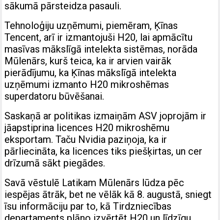
sākumā pārsteidza pasauli.
Tehnoloģiju uzņēmumi, piemēram, Ķīnas
Tencent, arī ir izmantojuši H20, lai apmācītu
masīvas mākslīgā intelekta sistēmas, norāda
Mūlenārs, kurš teica, ka ir arvien vairāk
pierādījumu, ka Ķīnas mākslīgā intelekta
uzņēmumi izmanto H20 mikroshēmas
superdatoru būvēšanai.
Saskaņā ar politikas izmaiņām ASV joprojām ir
jāapstiprina licences H20 mikroshēmu
eksportam. Taču Nvidia paziņoja, ka ir
pārliecināta, ka licences tiks piešķirtas, un cer
drīzumā sākt piegādes.
Savā vēstulē Latikam Mūlenārs lūdza pēc
iespējas ātrāk, bet ne vēlāk kā 8. augustā, sniegt
īsu informāciju par to, kā Tirdzniecības
departaments plāno izvērtēt H20 un līdzīgu