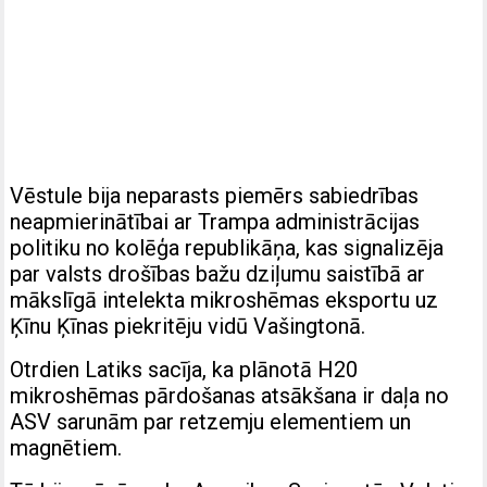
Vēstule bija neparasts piemērs sabiedrības
neapmierinātībai ar Trampa administrācijas
politiku no kolēģa republikāņa, kas signalizēja
par valsts drošības bažu dziļumu saistībā ar
mākslīgā intelekta mikroshēmas eksportu uz
Ķīnu Ķīnas piekritēju vidū Vašingtonā.
Otrdien Latiks sacīja, ka plānotā H20
mikroshēmas pārdošanas atsākšana ir daļa no
ASV sarunām par retzemju elementiem un
magnētiem.