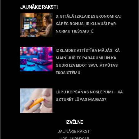
JAUNĀKIE RAKSTI
DIGITĀLĀ IZKLAIDES EKONOMIKA:
KĀPĒC BONUSI IR KĻUVUŠI PAR
NORMU TIEŠSAISTĒ
11 jūnijs, 2026
IZKLAIDES ATTĪSTĪBA MĀJĀS: KĀ
MAINĪJUŠIES PARADUMI UN KĀ
GUDRI IZVEIDOT SAVU ATPŪTAS
EKOSISTĒMU
05 maijs, 2026
LŪPU KOPŠANAS NOSLĒPUMI – KĀ
UZTURĒT LŪPAS MAIGAS?
09 marts, 2026
IZVĒLNE
JAUNĀKIE RAKSTI
HOBIJI&PADOMI