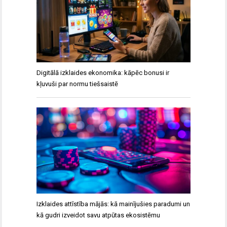
Digitālā izklaides ekonomika: kāpēc bonusi ir
kļuvuši par normu tiešsaistē
Izklaides attīstība mājās: kā mainījušies paradumi un
kā gudri izveidot savu atpūtas ekosistēmu