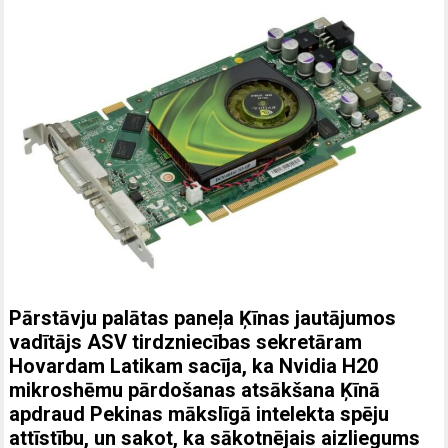
Pārstāvju palātas paneļa Ķīnas jautājumos
vadītājs ASV tirdzniecības sekretāram
Hovardam Latikam sacīja, ka Nvidia H20
mikroshēmu pārdošanas atsākšana Ķīnā
apdraud Pekinas mākslīgā intelekta spēju
attīstību, un sakot, ka sākotnējais aizliegums