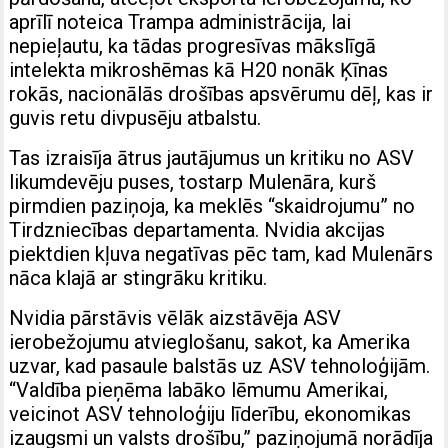
aprīlī noteica Trampa administrācija, lai
nepieļautu, ka tādas progresīvas mākslīgā
intelekta mikroshēmas kā H20 nonāk Ķīnas
rokās, nacionālās drošības apsvērumu dēļ, kas ir
guvis retu divpusēju atbalstu.
Tas izraisīja ātrus jautājumus un kritiku no ASV
likumdevēju puses, tostarp Mulenāra, kurš
pirmdien paziņoja, ka meklēs “skaidrojumu” no
Tirdzniecības departamenta. Nvidia akcijas
piektdien kļuva negatīvas pēc tam, kad Mulenārs
nāca klajā ar stingrāku kritiku.
Nvidia pārstāvis vēlāk aizstāvēja ASV
ierobežojumu atvieglošanu, sakot, ka Amerika
uzvar, kad pasaule balstās uz ASV tehnoloģijām.
“Valdība pieņēma labāko lēmumu Amerikai,
veicinot ASV tehnoloģiju līderību, ekonomikas
izaugsmi un valsts drošību,” paziņojumā norādīja