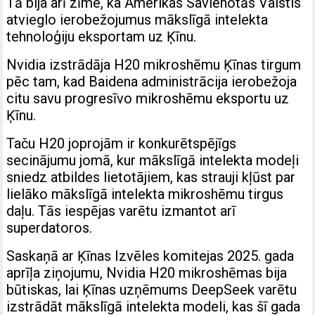
Tā bija arī zīme, ka Amerikas Savienotās Valstis
atvieglo ierobežojumus mākslīgā intelekta
tehnoloģiju eksportam uz Ķīnu.
Nvidia izstrādāja H20 mikroshēmu Ķīnas tirgum
pēc tam, kad Baidena administrācija ierobežoja
citu savu progresīvo mikroshēmu eksportu uz
Ķīnu.
Taču H20 joprojām ir konkurētspējīgs
secinājumu jomā, kur mākslīgā intelekta modeļi
sniedz atbildes lietotājiem, kas strauji kļūst par
lielāko mākslīgā intelekta mikroshēmu tirgus
daļu. Tās iespējas varētu izmantot arī
superdatoros.
Saskaņā ar Ķīnas Izvēles komitejas 2025. gada
aprīļa ziņojumu, Nvidia H20 mikroshēmas bija
būtiskas, lai Ķīnas uzņēmums DeepSeek varētu
izstrādāt mākslīgā intelekta modeli, kas šī gada