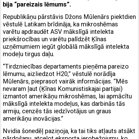
bija “pareizais lēmums”.
Republikāņu pārstāvis Džons Mūlenārs piektdien
vēstulē Latikam brīdināja, ka mikroshēmas
varētu apdraudēt ASV mākslīgā intelekta
priekšrocības un varētu palīdzēt Ķīnas
uzņēmumiem iegūt globālā mākslīgā intelekta
modeļu tirgus daļu.
“Tirdzniecības departaments pieņēma pareizo
lēmumu, aizliedzot H20,” vēstulē norādīja
Mūlenārs, pieprasot vairāk informācijas. “Mēs
nevaram ļaut (Ķīnas Komunistiskajai partijai)
izmantot amerikāņu mikroshēmas, lai apmācītu
mākslīgā intelekta modeļus, kas darbinās tās
armiju, cenzēs tās iedzīvotājus un graus
amerikāņu inovācijas.”
Nvidia šonedēļ paziņoja, ka tai tiks atļauts atsākt
pārdošanu, atceļot eksporta ierobežojumu, ko