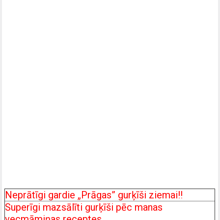
Neprātīgi gardie „Prāgas” gurķīši ziemai!!
Superīgi mazsālīti gurķīši pēc manas
vecmāmiņas receptes