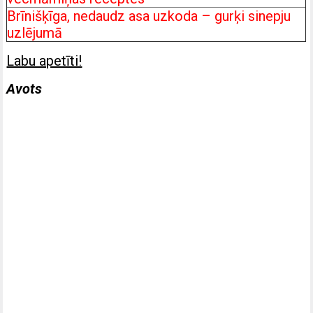
Brīnišķīga, nedaudz asa uzkoda – gurķi sinepju
uzlējumā
Labu apetīti!
Avots