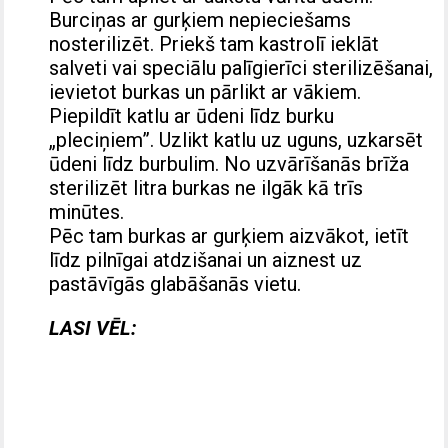
Burciņas ar gurķiem nepieciešams
nosterilizēt. Priekš tam kastrolī ieklāt
salveti vai speciālu palīgierīci sterilizēšanai,
ievietot burkas un pārlikt ar vākiem.
Piepildīt katlu ar ūdeni līdz burku
„pleciņiem”. Uzlikt katlu uz uguns, uzkarsēt
ūdeni līdz burbulim. No uzvārīšanās brīža
sterilizēt litra burkas ne ilgāk kā trīs
minūtes.
Pēc tam burkas ar gurķiem aizvākot, ietīt
līdz pilnīgai atdzišanai un aiznest uz
pastāvīgās glabāšanās vietu.
LASI VĒL: