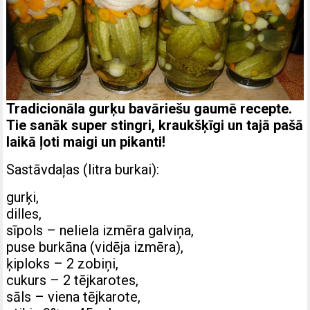
Tradicionāla gurķu bavāriešu gaumē recepte.
Tie sanāk super stingri, kraukšķīgi un tajā pašā
laikā ļoti maigi un pikanti!
Sastāvdaļas (litra burkai):
gurķi,
dilles,
sīpols – neliela izmēra galviņa,
puse burkāna (vidēja izmēra),
ķiploks – 2 zobiņi,
cukurs – 2 tējkarotes,
sāls – viena tējkarote,