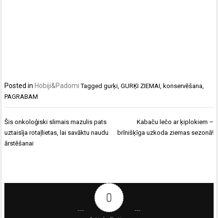
Posted in
Hobiji&Padomi
Tagged
gurķi
,
GURĶI ZIEMAI
,
konservēšana
,
PAGRABAM
Ziņu
Šis onkoloģiski slimais mazulis pats
Kabaču lečo ar ķiplokiem –
izvēlne
uztaisīja rotaļlietas, lai savāktu naudu
brīnišķīga uzkoda ziemas sezonā!
ārstēšanai
0