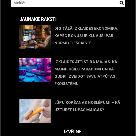
JAUNĀKIE RAKSTI
DIGITĀLĀ IZKLAIDES EKONOMIKA:
KĀPĒC BONUSI IR KĻUVUŠI PAR
NORMU TIEŠSAISTĒ
11 jūnijs, 2026
IZKLAIDES ATTĪSTĪBA MĀJĀS: KĀ
MAINĪJUŠIES PARADUMI UN KĀ
GUDRI IZVEIDOT SAVU ATPŪTAS
EKOSISTĒMU
05 maijs, 2026
LŪPU KOPŠANAS NOSLĒPUMI – KĀ
UZTURĒT LŪPAS MAIGAS?
09 marts, 2026
IZVĒLNE