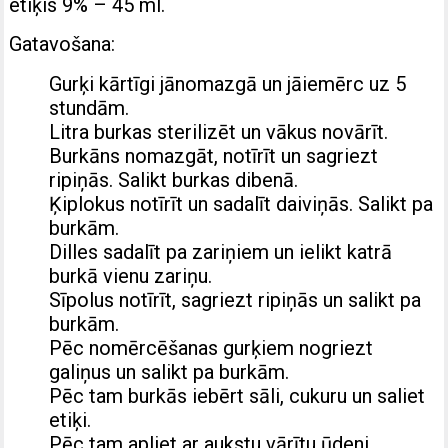
etiķis 9% – 45 ml.
Gatavošana:
Gurķi kārtīgi jānomazgā un jāiemērc uz 5
stundām.
Litra burkas sterilizēt un vākus novārīt.
Burkāns nomazgāt, notīrīt un sagriezt
ripiņās. Salikt burkas dibenā.
Ķiplokus notīrīt un sadalīt daiviņās. Salikt pa
burkām.
Dilles sadalīt pa zariņiem un ielikt katrā
burkā vienu zariņu.
Sīpolus notīrīt, sagriezt ripiņās un salikt pa
burkām.
Pēc nomērcēšanas gurķiem nogriezt
galiņus un salikt pa burkām.
Pēc tam burkās iebērt sāli, cukuru un saliet
etiķi.
Pēc tam apliet ar aukstu vārītu ūdeni.