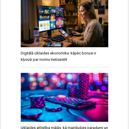
Digitālā izklaides ekonomika: kāpēc bonusi ir
kļuvuši par normu tiešsaistē
Izklaides attīstība mājās: kā mainījušies paradumi un