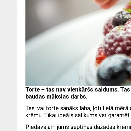
Torte – tas nav vienkāršs saldums. Tas 
baudas mākslas darbs.
Tas, vai torte sanāks laba, ļoti lielā mērā 
krēmu. Tikai ideāls salikums var garantēt
Piedāvājam jums septiņas dažādas krēmu