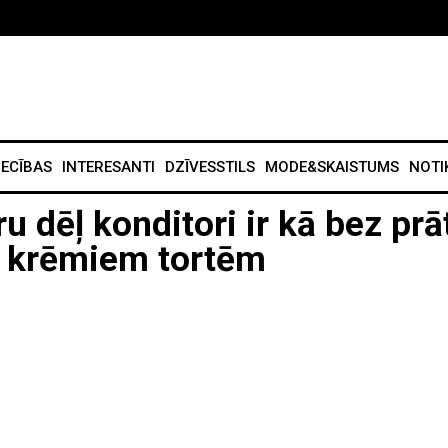
IECĪBAS
INTERESANTI
DZĪVESSTILS
MODE&SKAISTUMS
NOTI
u dēļ konditori ir kā bez prā
m krēmiem tortēm