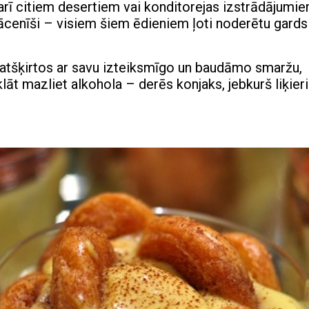
 arī citiem desertiem vai konditorejas izstrādājumie
plācenīši – visiem šiem ēdieniem ļoti noderētu gards
s atšķirtos ar savu izteiksmīgo un baudāmo smaržu,
klāt mazliet alkohola – derēs konjaks, jebkurš liķier