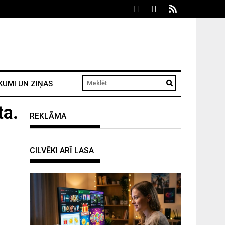
KUMI UN ZIŅAS
ta.
REKLĀMA
CILVĒKI ARĪ LASA