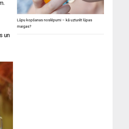
m.
Lūpu kopšanas noslēpumi – kā uzturēt lūpas
maigas?
is un