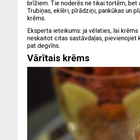
brīžiem. Tie noderēs ne tikai tortēm, bet
Trubiņas, eklēri, pīrādziņi, pankūkas un 
krēms.
Eksperta ieteikums: ja vēlaties, lai krēm
neskaitot citas sastāvdaļas, pievienojiet 
pat degvīns.
Vārītais krēms