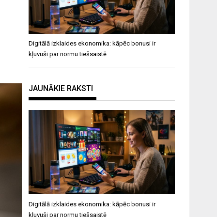
Digitālā izklaides ekonomika: kāpēc bonusi ir
kļuvuši par normu tiešsaistē
JAUNĀKIE RAKSTI
Digitālā izklaides ekonomika: kāpēc bonusi ir
kļuvuši par normu tiešsaistē