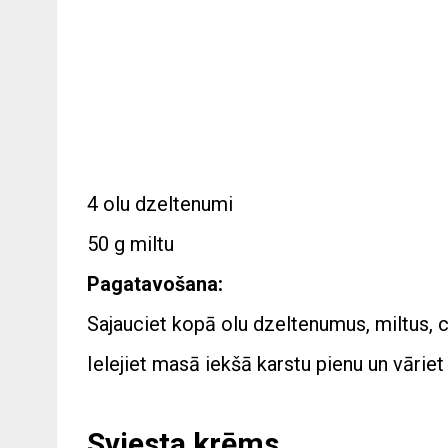
4 olu dzeltenumi
50 g miltu
Pagatavošana:
Sajauciet kopā olu dzeltenumus, miltus, c
Ielejiet masā iekšā karstu pienu un vārie
Sviesta krēms