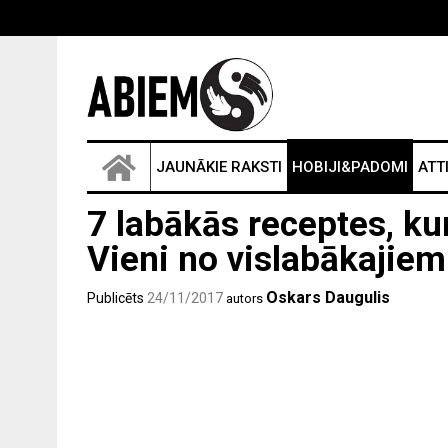
JAUNĀKIE RAKSTI
HOBIJI&PADOMI
ATT
7 labākās receptes, kur
Vieni no vislabākajie
Oskars Daugulis
Publicēts
24/11/2017
autors