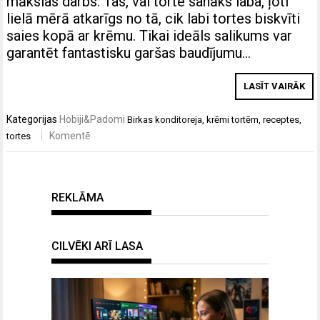
mākslas darbs. Tas, vai torte sanāks laba, ļoti
lielā mērā atkarīgs no tā, cik labi tortes biskvīti
saies kopā ar krēmu. Tikai ideāls salikums var
garantēt fantastisku garšas baudījumu…
LASĪT VAIRĀK
Kategorijas
Hobiji&Padomi
Birkas
konditoreja
,
krēmi tortēm
,
receptes
,
Komentē
tortes
REKLĀMA
CILVĒKI ARĪ LASA