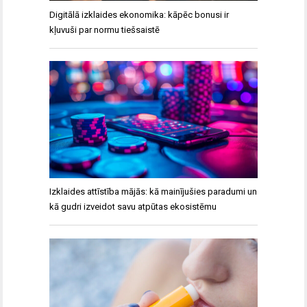
Digitālā izklaides ekonomika: kāpēc bonusi ir
kļuvuši par normu tiešsaistē
Izklaides attīstība mājās: kā mainījušies paradumi un
kā gudri izveidot savu atpūtas ekosistēmu