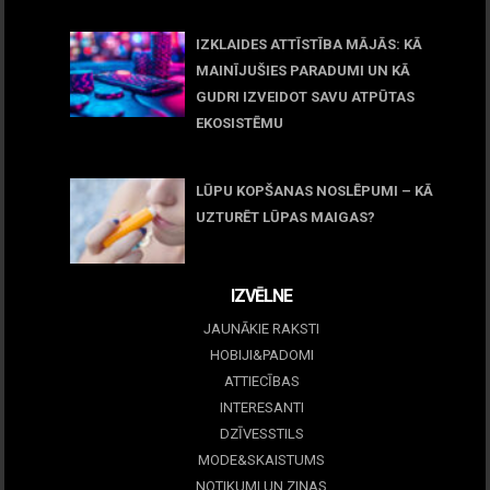
11 jūnijs, 2026
IZKLAIDES ATTĪSTĪBA MĀJĀS: KĀ
MAINĪJUŠIES PARADUMI UN KĀ
GUDRI IZVEIDOT SAVU ATPŪTAS
EKOSISTĒMU
05 maijs, 2026
LŪPU KOPŠANAS NOSLĒPUMI – KĀ
UZTURĒT LŪPAS MAIGAS?
09 marts, 2026
IZVĒLNE
JAUNĀKIE RAKSTI
HOBIJI&PADOMI
ATTIECĪBAS
INTERESANTI
DZĪVESSTILS
MODE&SKAISTUMS
NOTIKUMI UN ZIŅAS