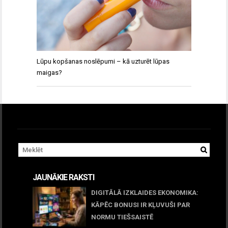
Lūpu kopšanas noslēpumi – kā uzturēt lūpas
maigas?
JAUNĀKIE RAKSTI
DIGITĀLĀ IZKLAIDES EKONOMIKA:
KĀPĒC BONUSI IR KĻUVUŠI PAR
NORMU TIEŠSAISTĒ