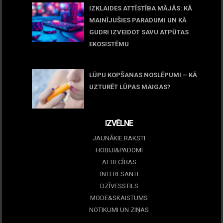
IZKLAIDES ATTĪSTĪBA MĀJĀS: KĀ
MAINĪJUŠIES PARADUMI UN KĀ
GUDRI IZVEIDOT SAVU ATPŪTAS
EKOSISTĒMU
05 maijs, 2026
LŪPU KOPŠANAS NOSLĒPUMI – KĀ
UZTURĒT LŪPAS MAIGAS?
09 marts, 2026
IZVĒLNE
JAUNĀKIE RAKSTI
HOBIJI&PADOMI
ATTIECĪBAS
INTERESANTI
DZĪVESSTILS
MODE&SKAISTUMS
NOTIKUMI UN ZIŅAS