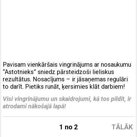
Pavisam vienkāršais vingrinājums ar nosaukumu
“Astotnieks” sniedz pārsteidzoši lieliskus
rezultātus. Nosacījums – ir jāsaņemas regulāri
to darīt. Pietiks runāt, ķersimies klāt darbiem!
Visi vingrinājumu un skaidrojumi, kā tos pildīt, ir
atrodami nākošajā lapā!
1 no 2
TĀLĀK