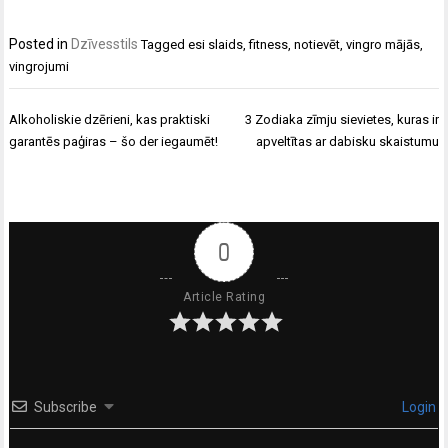
Posted in
Dzīvesstils
Tagged
esi slaids
,
fitness
,
notievēt
,
vingro mājās
,
vingrojumi
Ziņu
Alkoholiskie dzērieni, kas praktiski
3 Zodiaka zīmju sievietes, kuras ir
izvēlne
garantēs paģiras – šo der iegaumēt!
apveltītas ar dabisku skaistumu
0
Article Rating
Subscribe
Login