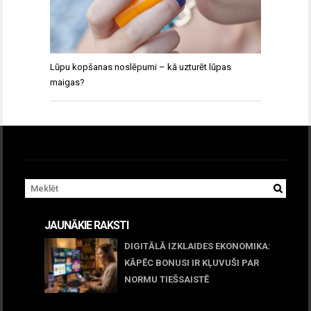
Lūpu kopšanas noslēpumi – kā uzturēt lūpas
maigas?
JAUNĀKIE RAKSTI
DIGITĀLĀ IZKLAIDES EKONOMIKA:
KĀPĒC BONUSI IR KĻUVUŠI PAR
NORMU TIEŠSAISTĒ
11 jūnijs, 2026