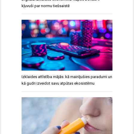
kļuvuši par normu tiešsaistē
Izklaides attīstība mājās: kā mainījušies paradumi un
kā gudri izveidot savu atpūtas ekosistēmu