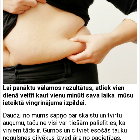
Lai panāktu vēlamos rezultātus, atliek vien
dienā veltīt kaut vienu minūti sava laika mūsu
ieteiktā vingrinājuma izpildei.
Daudzi no mums sapņo par skaistu un tvirtu
augumu, taču ne visi var tiešām palielīties, ka
viņiem tāds ir. Gurnos un citviet esošās tauku
nogulsnes cilvēkus izved āra no pacietības,