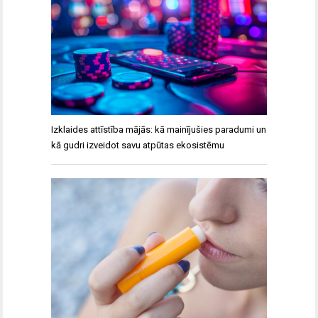
Izklaides attīstība mājās: kā mainījušies paradumi un
kā gudri izveidot savu atpūtas ekosistēmu