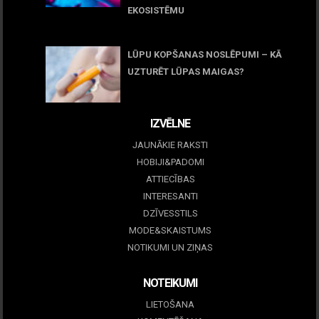
EKOSISTĒMU
05 maijs, 2026
LŪPU KOPŠANAS NOSLĒPUMI – KĀ
UZTURĒT LŪPAS MAIGAS?
09 marts, 2026
IZVĒLNE
JAUNĀKIE RAKSTI
HOBIJI&PADOMI
ATTIECĪBAS
INTERESANTI
DZĪVESSTILS
MODE&SKAISTUMS
NOTIKUMI UN ZIŅAS
NOTEIKUMI
LIETOŠANA