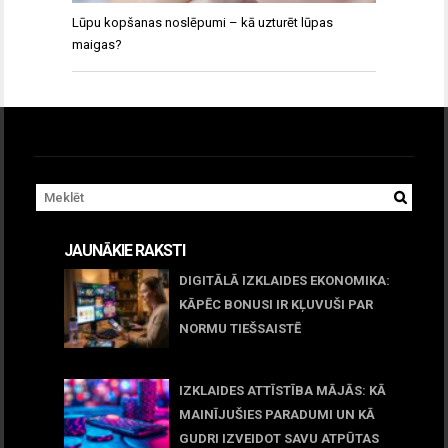
Lūpu kopšanas noslēpumi – kā uzturēt lūpas
maigas?
JAUNĀKIE RAKSTI
DIGITĀLĀ IZKLAIDES EKONOMIKA:
KĀPĒC BONUSI IR KĻUVUŠI PAR
NORMU TIEŠSAISTĒ
11 jūnijs, 2026
IZKLAIDES ATTĪSTĪBA MĀJĀS: KĀ
MAINĪJUŠIES PARADUMI UN KĀ
GUDRI IZVEIDOT SAVU ATPŪTAS