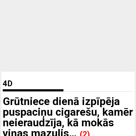
4D
Grūtniece dienā izpīpēja
puspaciņu cigarešu, kamēr
neieraudzīja, kā mokās
viņas mazulis…
(2)