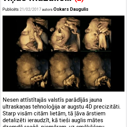
Oskars Daugulis
Publicēts
21/02/2017
autors
Nesen attīstītajās valstīs parādījās jauna
ultraskaņas tehnoloģija ar augstu 4D precizitāti.
Starp visām citām lietām, tā ļāva ārstiem
detalizēti ieraudzīt, kā tieši auglis mātes
dzemdē reaģē, piemēram, uz smēķēšanu.