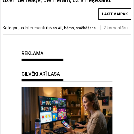
LASĪT VAIRĀK
Kategorijas
Interesanti
2 komentāru
Birkas
4D
,
bērns
,
smēkēšana
REKLĀMA
CILVĒKI ARĪ LASA