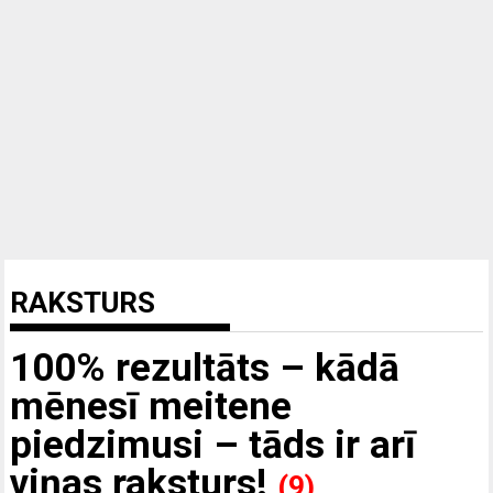
RAKSTURS
100% rezultāts – kādā
mēnesī meitene
piedzimusi – tāds ir arī
viņas raksturs!
(9)