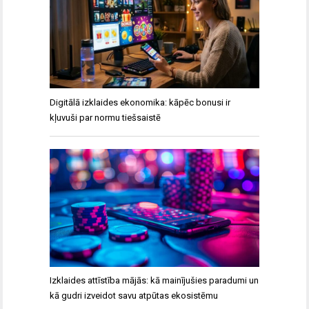
Digitālā izklaides ekonomika: kāpēc bonusi ir
kļuvuši par normu tiešsaistē
Izklaides attīstība mājās: kā mainījušies paradumi un
kā gudri izveidot savu atpūtas ekosistēmu