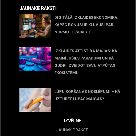
JAUNĀKIE RAKSTI
DIGITĀLĀ IZKLAIDES EKONOMIKA:
KĀPĒC BONUSI IR KĻUVUŠI PAR
NORMU TIEŠSAISTĒ
11 jūnijs, 2026
IZKLAIDES ATTĪSTĪBA MĀJĀS: KĀ
MAINĪJUŠIES PARADUMI UN KĀ
GUDRI IZVEIDOT SAVU ATPŪTAS
EKOSISTĒMU
05 maijs, 2026
LŪPU KOPŠANAS NOSLĒPUMI – KĀ
UZTURĒT LŪPAS MAIGAS?
09 marts, 2026
IZVĒLNE
JAUNĀKIE RAKSTI