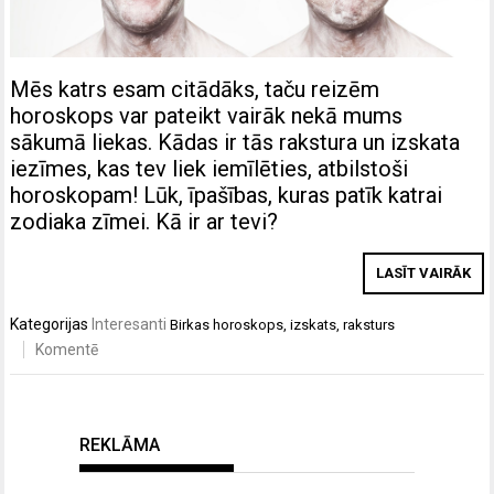
Mēs katrs esam citādāks, taču reizēm
horoskops var pateikt vairāk nekā mums
sākumā liekas. Kādas ir tās rakstura un izskata
iezīmes, kas tev liek iemīlēties, atbilstoši
horoskopam! Lūk, īpašības, kuras patīk katrai
zodiaka zīmei. Kā ir ar tevi?
LASĪT VAIRĀK
Kategorijas
Interesanti
Birkas
horoskops
,
izskats
,
raksturs
Komentē
REKLĀMA