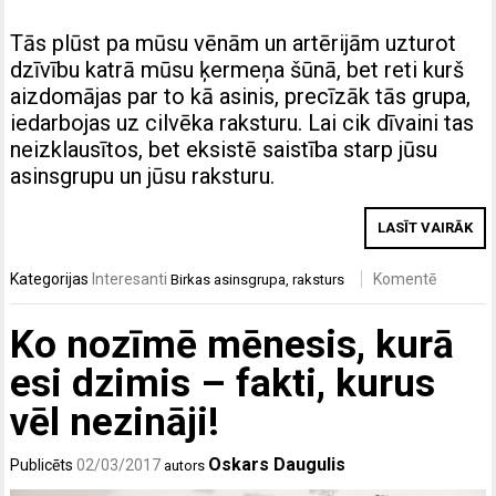
Tās plūst pa mūsu vēnām un artērijām uzturot
dzīvību katrā mūsu ķermeņa šūnā, bet reti kurš
aizdomājas par to kā asinis, precīzāk tās grupa,
iedarbojas uz cilvēka raksturu. Lai cik dīvaini tas
neizklausītos, bet eksistē saistība starp jūsu
asinsgrupu un jūsu raksturu.
LASĪT VAIRĀK
Kategorijas
Interesanti
Komentē
Birkas
asinsgrupa
,
raksturs
Ko nozīmē mēnesis, kurā
esi dzimis – fakti, kurus
vēl nezināji!
Oskars Daugulis
Publicēts
02/03/2017
autors