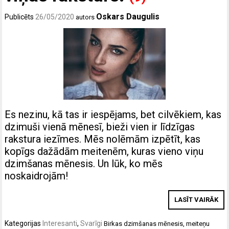
Oskars Daugulis
Publicēts
26/05/2020
autors
Es nezinu, kā tas ir iespējams, bet cilvēkiem, kas
dzimuši vienā mēnesī, bieži vien ir līdzīgas
rakstura iezīmes. Mēs nolēmām izpētīt, kas
kopīgs dažādām meitenēm, kuras vieno viņu
dzimšanas mēnesis. Un lūk, ko mēs
noskaidrojām!
LASĪT VAIRĀK
Kategorijas
Interesanti
,
Svarīgi
Birkas
dzimšanas mēnesis
,
meiteņu