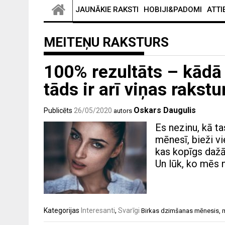
JAUNĀKIE RAKSTI
HOBIJI&PADOMI
ATTI
MEITEŅU RAKSTURS
100% rezultāts – kādā
tāds ir arī viņas rakstu
Oskars Daugulis
Publicēts
26/05/2020
autors
Es nezinu, kā ta
mēnesī, bieži vi
kas kopīgs daž
Un lūk, ko mēs 
Kategorijas
Interesanti
,
Svarīgi
Birkas
dzimšanas mēnesis
,
m