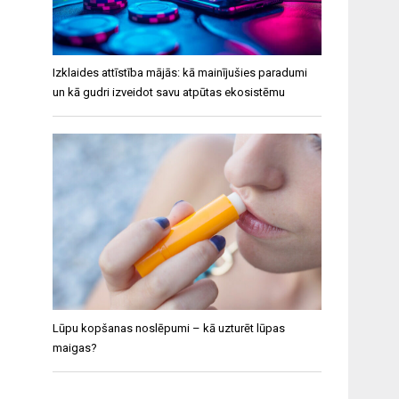
Izklaides attīstība mājās: kā mainījušies paradumi
un kā gudri izveidot savu atpūtas ekosistēmu
Lūpu kopšanas noslēpumi – kā uzturēt lūpas
maigas?