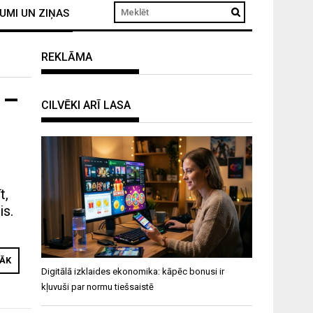
UMI UN ZIŅAS
REKLĀMA
 –
CILVĒKI ARĪ LASA
t,
is.
RĀK
Digitālā izklaides ekonomika: kāpēc bonusi ir
kļuvuši par normu tiešsaistē