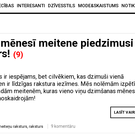
ECĪBAS
INTERESANTI
DZĪVESSTILS
MODE&SKAISTUMS
NOTIK
 mēnesī meitene piedzimusi
rs!
(9)
s ir iespējams, bet cilvēkiem, kas dzimuši vienā
en ir līdzīgas rakstura iezīmes. Mēs nolēmām izpētī
ādām meitenēm, kuras vieno viņu dzimšanas mēnes
noskaidrojām!
LASĪT VAI
9 komentāru
eiteņu raksturs
,
raksturs