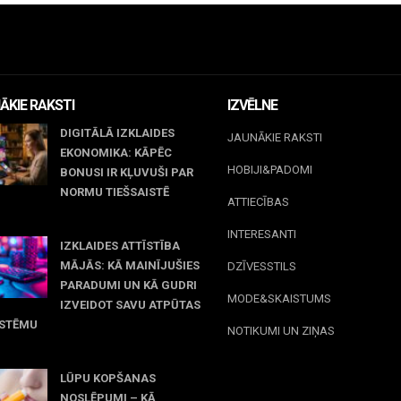
ĀKIE RAKSTI
IZVĒLNE
DIGITĀLĀ IZKLAIDES
JAUNĀKIE RAKSTI
EKONOMIKA: KĀPĒC
HOBIJI&PADOMI
BONUSI IR KĻUVUŠI PAR
NORMU TIEŠSAISTĒ
ATTIECĪBAS
jūnijs, 2026
INTERESANTI
IZKLAIDES ATTĪSTĪBA
MĀJĀS: KĀ MAINĪJUŠIES
DZĪVESSTILS
PARADUMI UN KĀ GUDRI
MODE&SKAISTUMS
IZVEIDOT SAVU ATPŪTAS
ISTĒMU
NOTIKUMI UN ZIŅAS
 maijs, 2026
LŪPU KOPŠANAS
NOSLĒPUMI – KĀ