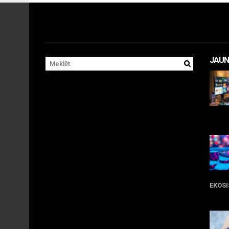
JAUN
11 
EKOS
05