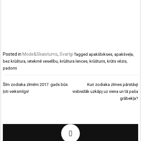
Posted in
Mode&Skaistums
,
Svarīgi
Tagged
apakšbikses
,
apakšveļa
,
bez krūštura
,
ietekmē veselību
,
krūštura lences
,
krūšturis
,
krūts vēzis
,
padomi
Ziņu
Šīm zodiaka zīmēm 2017. gads būs
Kuri zodiaka zīmes pārstāvji
izvēlne
ļoti veiksmīgs!
visbiežāk uzkāpj uz viena un tā paša
grābekļa?
0