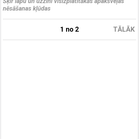
Šķir lapu un uzzini visizplatītākās apakšveļas
nēsāšanas kļūdas
1 no 2
TĀLĀK