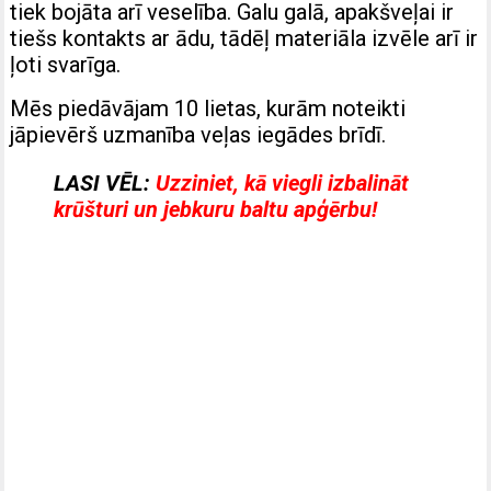
tiek bojāta arī veselība. Galu galā, apakšveļai ir
tiešs kontakts ar ādu, tādēļ materiāla izvēle arī ir
ļoti svarīga.
Mēs piedāvājam 10 lietas, kurām noteikti
jāpievērš uzmanība veļas iegādes brīdī.
LASI VĒL:
Uzziniet, kā viegli izbalināt
krūšturi un jebkuru baltu apģērbu!