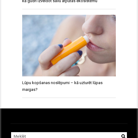
kā gudri izveidot savu atpūtas ekosistēmu
Lūpu kopšanas noslēpumi – kā uzturēt lūpas
maigas?