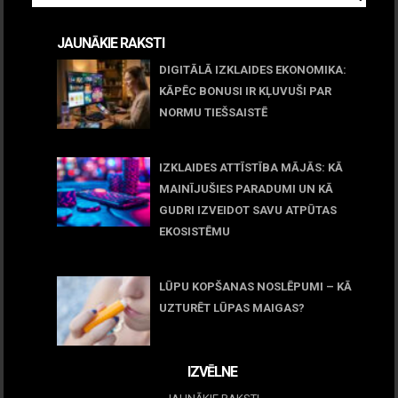
JAUNĀKIE RAKSTI
DIGITĀLĀ IZKLAIDES EKONOMIKA:
KĀPĒC BONUSI IR KĻUVUŠI PAR
NORMU TIEŠSAISTĒ
11 jūnijs, 2026
IZKLAIDES ATTĪSTĪBA MĀJĀS: KĀ
MAINĪJUŠIES PARADUMI UN KĀ
GUDRI IZVEIDOT SAVU ATPŪTAS
EKOSISTĒMU
05 maijs, 2026
LŪPU KOPŠANAS NOSLĒPUMI – KĀ
UZTURĒT LŪPAS MAIGAS?
09 marts, 2026
IZVĒLNE