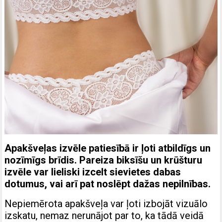
Apakšveļas izvēle patiesībā ir ļoti atbildīgs un
nozīmīgs brīdis. Pareiza biksīšu un krūšturu
izvēle var lieliski izcelt sievietes dabas
dotumus, vai arī pat noslēpt dažas nepilnības.
Nepiemērota apakšveļa var ļoti izbojāt vizuālo
izskatu, nemaz nerunājot par to, ka tādā veidā