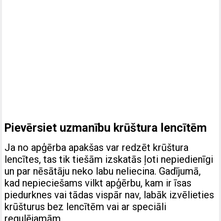
Pievērsiet uzmanību krūštura lencītēm
Ja no apģērba apakšas var redzēt krūštura
lencītes, tas tik tiešām izskatās ļoti nepiedienīgi
un par nēsātāju neko labu neliecina. Gadījumā,
kad nepieciešams vilkt apģērbu, kam ir īsas
piedurknes vai tādas vispār nav, labāk izvēlieties
krūšturus bez lencītēm vai ar speciāli
regulējamām.