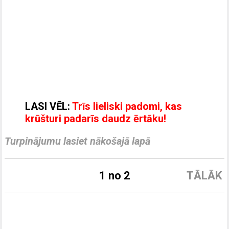
LASI VĒL:
Trīs lieliski padomi, kas
krūšturi padarīs daudz ērtāku!
Turpinājumu lasiet nākošajā lapā
1 no 2
TĀLĀK