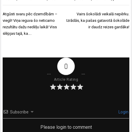
Ziņu
Atgūsti svaru pēc dzemdībām –
Vairs šokolādi veikalā nepērku.
izvēlne
viegli! Viņa ieguva šo neticamo
Izrādās, ka pašas gatavotā šokolāde
rezultātu dažu nedēļu laikā! Viss
ir daudz reizes gardāka!
slēpjas tajā, ka….
0
Article Rating
Subscribe
Login
Please login to comment