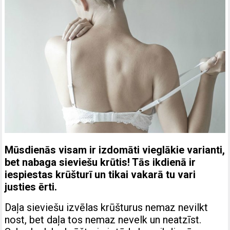
Mūsdienās visam ir izdomāti vieglākie varianti,
bet nabaga sieviešu krūtis! Tās ikdienā ir
iespiestas krūšturī un tikai vakarā tu vari
justies ērti.
Daļa sieviešu izvēlas krūšturus nemaz nevilkt
nost, bet daļa tos nemaz nevelk un neatzīst.