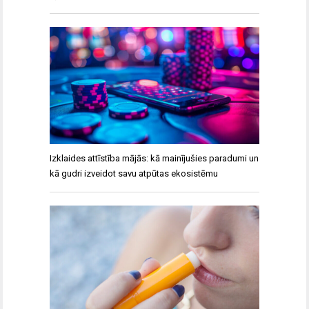
Izklaides attīstība mājās: kā mainījušies paradumi un
kā gudri izveidot savu atpūtas ekosistēmu