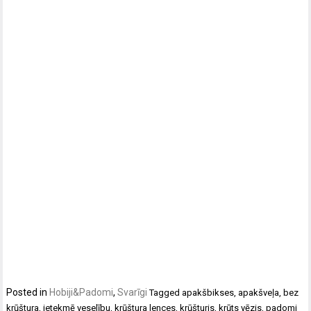
Posted in
Hobiji&Padomi
,
Svarīgi
Tagged
apakšbikses
,
apakšveļa
,
bez
krūštura
,
ietekmē veselību
,
krūštura lences
,
krūšturis
,
krūts vēzis
,
padomi