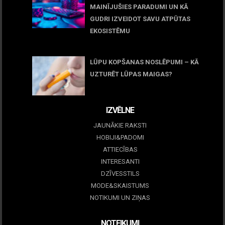
MAINĪJUŠIES PARADUMI UN KĀ
GUDRI IZVEIDOT SAVU ATPŪTAS
EKOSISTĒMU
05 maijs, 2026
LŪPU KOPŠANAS NOSLĒPUMI – KĀ
UZTURĒT LŪPAS MAIGAS?
09 marts, 2026
IZVĒLNE
JAUNĀKIE RAKSTI
HOBIJI&PADOMI
ATTIECĪBAS
INTERESANTI
DZĪVESSTILS
MODE&SKAISTUMS
NOTIKUMI UN ZIŅAS
NOTEIKUMI