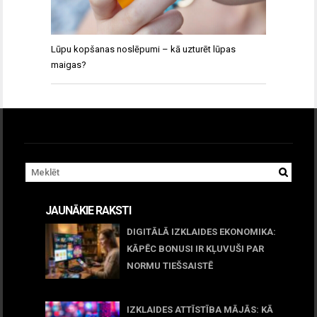
Lūpu kopšanas noslēpumi – kā uzturēt lūpas
maigas?
JAUNĀKIE RAKSTI
DIGITĀLĀ IZKLAIDES EKONOMIKA:
KĀPĒC BONUSI IR KĻUVUŠI PAR
NORMU TIEŠSAISTĒ
11 jūnijs, 2026
IZKLAIDES ATTĪSTĪBA MĀJĀS: KĀ