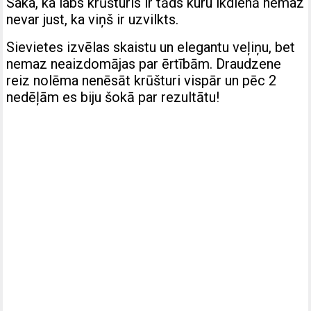
Saka, ka labs krūšturis ir tāds kuru ikdienā nemaz
nevar just, ka viņš ir uzvilkts.
Sievietes izvēlas skaistu un elegantu veļiņu, bet
nemaz neaizdomājas par ērtībām. Draudzene
reiz nolēma nenēsāt krūšturi vispār un pēc 2
nedēļām es biju šokā par rezultātu!