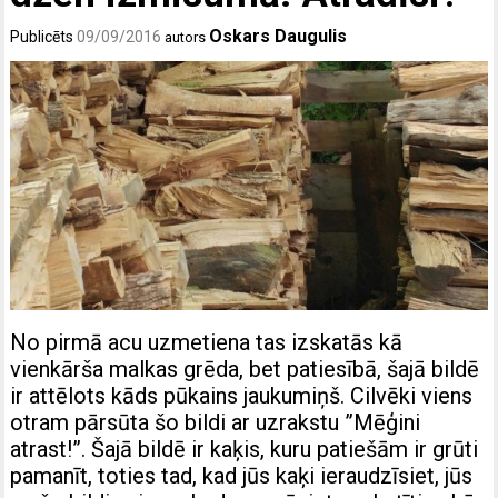
Oskars Daugulis
Publicēts
09/09/2016
autors
No pirmā acu uzmetiena tas izskatās kā
vienkārša malkas grēda, bet patiesībā, šajā bildē
ir attēlots kāds pūkains jaukumiņš. Cilvēki viens
otram pārsūta šo bildi ar uzrakstu ”Mēģini
atrast!”. Šajā bildē ir kaķis, kuru patiešām ir grūti
pamanīt, toties tad, kad jūs kaķi ieraudzīsiet, jūs