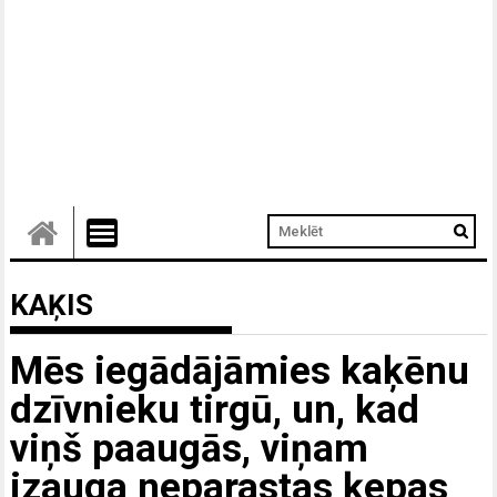
KAĶIS
Mēs iegādājāmies kaķēnu
dzīvnieku tirgū, un, kad
viņš paaugās, viņam
izauga neparastas ķepas