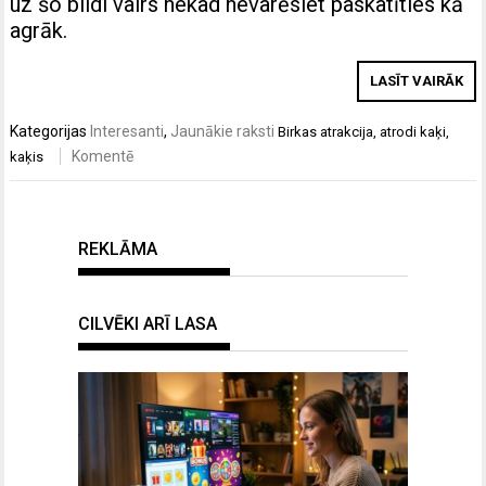
uz šo bildi vairs nekad nevarēsiet paskatīties kā
agrāk.
LASĪT VAIRĀK
Kategorijas
Interesanti
,
Jaunākie raksti
Birkas
atrakcija
,
atrodi kaķi
,
Komentē
kaķis
REKLĀMA
CILVĒKI ARĪ LASA