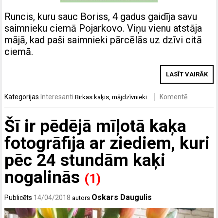
Runcis, kuru sauc Boriss, 4 gadus gaidīja savu
saimnieku ciemā Pojarkovo. Viņu vienu atstāja
mājā, kad paši saimnieki pārcēlās uz dzīvi citā
ciemā.
LASĪT VAIRĀK
Kategorijas
Interesanti
Komentē
Birkas
kaķis
,
mājdzīvnieki
Šī ir pēdējā mīļotā kaķa
fotogrāfija ar ziediem, kuri
pēc 24 stundām kaķi
nogalinās
(1)
Oskars Daugulis
Publicēts
14/04/2018
autors