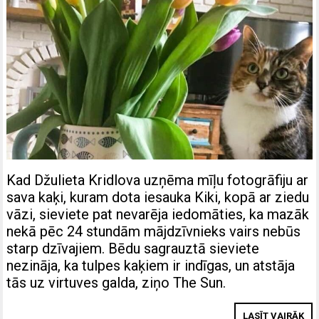
Kad Džulieta Kridlova uzņēma mīļu fotogrāfiju ar
sava kaķi, kuram dota iesauka Kiki, kopā ar ziedu
vāzi, sieviete pat nevarēja iedomāties, ka mazāk
nekā pēc 24 stundām mājdzīvnieks vairs nebūs
starp dzīvajiem. Bēdu sagrauztā sieviete
nezināja, ka tulpes kaķiem ir indīgas, un atstāja
tās uz virtuves galda, ziņo The Sun.
LASĪT VAIRĀK