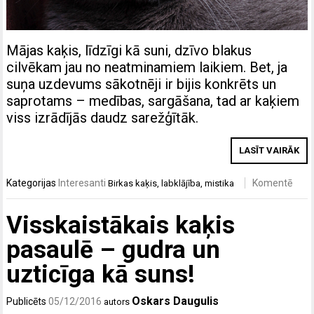
Mājas kaķis, līdzīgi kā suni, dzīvo blakus
cilvēkam jau no neatminamiem laikiem. Bet, ja
suņa uzdevums sākotnēji ir bijis konkrēts un
saprotams – medības, sargāšana, tad ar kaķiem
viss izrādījās daudz sarežģītāk.
LASĪT VAIRĀK
Kategorijas
Interesanti
Komentē
Birkas
kaķis
,
labklājība
,
mistika
Visskaistākais kaķis
pasaulē – gudra un
uzticīga kā suns!
Oskars Daugulis
Publicēts
05/12/2016
autors