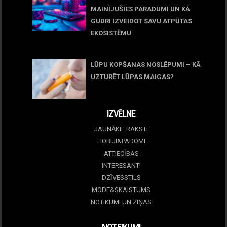
MAINĪJUŠIES PARADUMI UN KĀ
GUDRI IZVEIDOT SAVU ATPŪTAS
EKOSISTĒMU
05 maijs, 2026
LŪPU KOPŠANAS NOSLĒPUMI – KĀ
UZTURĒT LŪPAS MAIGAS?
09 marts, 2026
IZVĒLNE
JAUNĀKIE RAKSTI
HOBIJI&PADOMI
ATTIECĪBAS
INTERESANTI
DZĪVESSTILS
MODE&SKAISTUMS
NOTIKUMI UN ZIŅAS