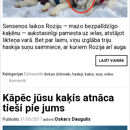
Sensenos laikos Roziju — mazo bezpalīdzīgo
kaķēnu — aukstasinīgi pamesta uz ielas, atstājot
likteņa varā. Bet par laimi, viņu izglāba triju
haskija suņu saimniece, ar kuriem Rozija arī auga.
LASĪT VAIRĀK
Kategorijas
Dzīvesstils
Birkas
dzīvnieki
,
haskiji
,
kaķis
,
suņi
,
video
Komentē
Kāpēc jūsu kaķis atnāca
tieši pie jums
Oskars Daugulis
Publicēts
31/05/2017
autors