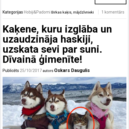
Kategorijas
Hobiji&Padomi
1 komentārs
Birkas
kaķis
,
mājdzīvnieki
Kaķene, kuru izglāba un
uzaudzināja haskiji,
uzskata sevi par suni.
Dīvainā ģimenīte!
Oskars Daugulis
Publicēts
25/10/2017
autors