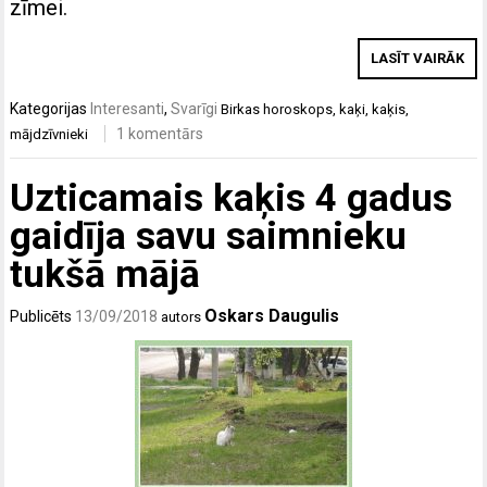
zīmei.
LASĪT VAIRĀK
Kategorijas
Interesanti
,
Svarīgi
Birkas
horoskops
,
kaķi
,
kaķis
,
1 komentārs
mājdzīvnieki
Uzticamais kaķis 4 gadus
gaidīja savu saimnieku
tukšā mājā
Oskars Daugulis
Publicēts
13/09/2018
autors