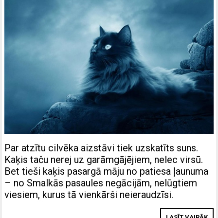
Par atzītu cilvēka aizstāvi tiek uzskatīts suns.
Kaķis taču nerej uz garāmgājējiem, nelec virsū.
Bet tieši kaķis pasargā māju no patiesa ļaunuma
– no Smalkās pasaules negācijām, nelūgtiem
viesiem, kurus tā vienkārši neieraudzīsi.
LASĪT VAIRĀK