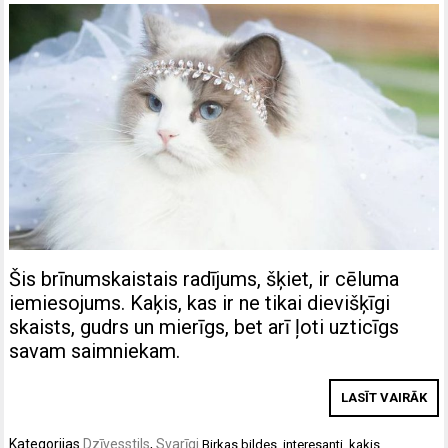
Šis brīnumskaistais radījums, šķiet, ir cēluma
iemiesojums. Kaķis, kas ir ne tikai dievišķīgi
skaists, gudrs un mierīgs, bet arī ļoti uzticīgs
savam saimniekam.
LASĪT VAIRĀK
Kategorijas
Dzīvesstils
,
Svarīgi
Birkas
bildes
,
interesanti
,
kaķis
,