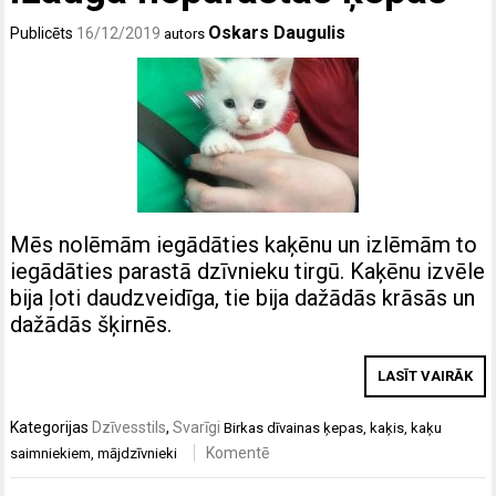
Oskars Daugulis
Publicēts
16/12/2019
autors
Mēs nolēmām iegādāties kaķēnu un izlēmām to
iegādāties parastā dzīvnieku tirgū. Kaķēnu izvēle
bija ļoti daudzveidīga, tie bija dažādās krāsās un
dažādās šķirnēs.
LASĪT VAIRĀK
Kategorijas
Dzīvesstils
,
Svarīgi
Birkas
dīvainas ķepas
,
kaķis
,
kaķu
Komentē
saimniekiem
,
mājdzīvnieki