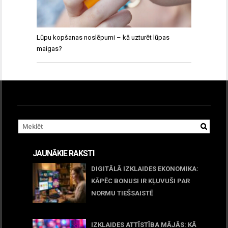
Lūpu kopšanas noslēpumi – kā uzturēt lūpas
maigas?
JAUNĀKIE RAKSTI
DIGITĀLĀ IZKLAIDES EKONOMIKA:
KĀPĒC BONUSI IR KĻUVUŠI PAR
NORMU TIEŠSAISTĒ
11 jūnijs, 2026
IZKLAIDES ATTĪSTĪBA MĀJĀS: KĀ