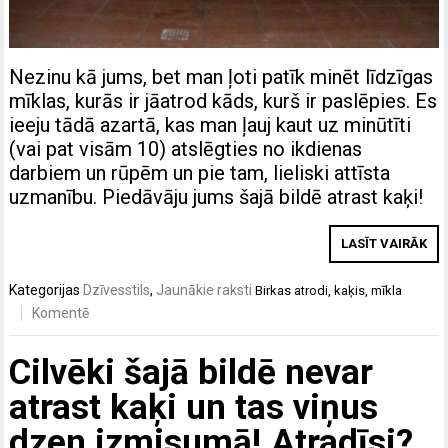
Nezinu kā jums, bet man ļoti patīk minēt līdzīgas
mīklas, kurās ir jāatrod kāds, kurš ir paslēpies. Es
ieeju tādā azartā, kas man ļauj kaut uz minūtīti
(vai pat visām 10) atslēgties no ikdienas
darbiem un rūpēm un pie tam, lieliski attīsta
uzmanību. Piedāvāju jums šajā bildē atrast kaķi!
LASĪT VAIRĀK
Kategorijas
Dzīvesstils
,
Jaunākie raksti
Birkas
atrodi
,
kaķis
,
mīkla
Komentē
Cilvēki šajā bildē nevar
atrast kaķi un tas viņus
dzen izmisumā! Atradīsi?