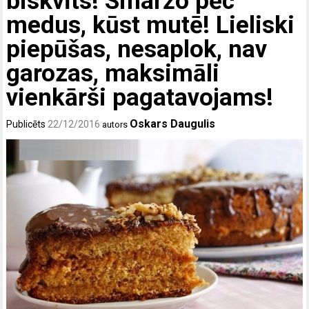
biskvīts! Smaržo pēc
medus, kūst mutē! Lieliski
piepūšas, nesaplok, nav
garozas, maksimāli
vienkārši pagatavojams!
Oskars Daugulis
Publicēts
22/12/2016
autors