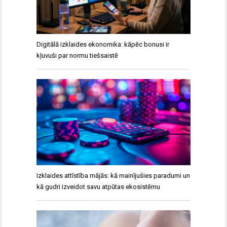
Digitālā izklaides ekonomika: kāpēc bonusi ir
kļuvuši par normu tiešsaistē
Izklaides attīstība mājās: kā mainījušies paradumi un
kā gudri izveidot savu atpūtas ekosistēmu