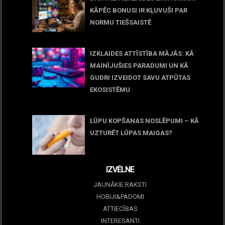
KĀPĒC BONUSI IR KĻUVUŠI PAR
NORMU TIEŠSAISTĒ
11 jūnijs, 2026
IZKLAIDES ATTĪSTĪBA MĀJĀS: KĀ
MAINĪJUŠIES PARADUMI UN KĀ
GUDRI IZVEIDOT SAVU ATPŪTAS
EKOSISTĒMU
05 maijs, 2026
LŪPU KOPŠANAS NOSLĒPUMI – KĀ
UZTURĒT LŪPAS MAIGAS?
09 marts, 2026
IZVĒLNE
JAUNĀKIE RAKSTI
HOBIJI&PADOMI
ATTIECĪBAS
INTERESANTI