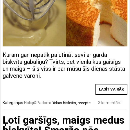
Kuram gan nepatīk palutināt sevi ar garda
biskvīta gabaliņu? Tvirts, bet vienlaikus gaisīgs
un maigs – šis viss ir par mūsu šīs dienas stāsta
galveno varoni.
LASĪT VAIRĀK
Kategorijas
Hobiji&Padomi
3 komentāru
Birkas
biskvīts
,
recepte
Ļoti garšīgs, maigs medus