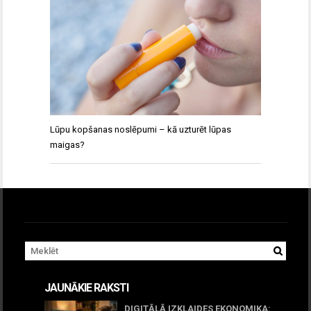
Lūpu kopšanas noslēpumi – kā uzturēt lūpas
maigas?
JAUNĀKIE RAKSTI
DIGITĀLĀ IZKLAIDES EKONOMIKA: