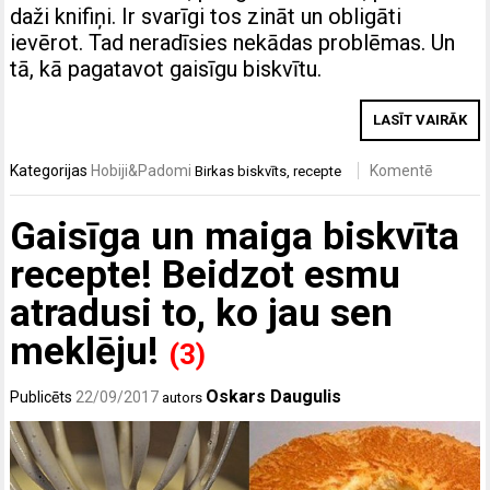
daži knifiņi. Ir svarīgi tos zināt un obligāti
ievērot. Tad neradīsies nekādas problēmas. Un
tā, kā pagatavot gaisīgu biskvītu.
LASĪT VAIRĀK
Kategorijas
Hobiji&Padomi
Komentē
Birkas
biskvīts
,
recepte
Gaisīga un maiga biskvīta
recepte! Beidzot esmu
atradusi to, ko jau sen
meklēju!
(3)
Oskars Daugulis
Publicēts
22/09/2017
autors