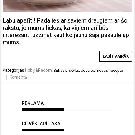
Labu apetīti! Padalies ar saviem draugiem ar šo
rakstu, jo mums liekas, ka viņiem arī būs
interesanti uzzināt kaut ko jaunu šajā pasaulē ap
mums.
LASĪT VAIRĀK
Kategorijas
Hobiji&Padomi
Birkas
biskvīts
,
deserts
,
medus
,
recepte
Komentē
REKLĀMA
CILVĒKI ARĪ LASA