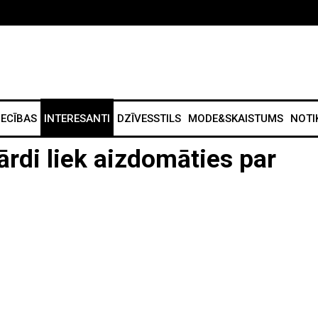
IECĪBAS
INTERESANTI
DZĪVESSTILS
MODE&SKAISTUMS
NOTI
ārdi liek aizdomāties par