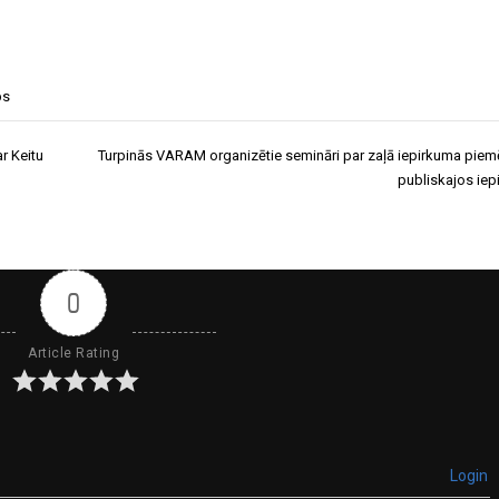
bs
r Keitu
Turpinās VARAM organizētie semināri par zaļā iepirkuma pie
publiskajos ie
0
Article Rating
Login