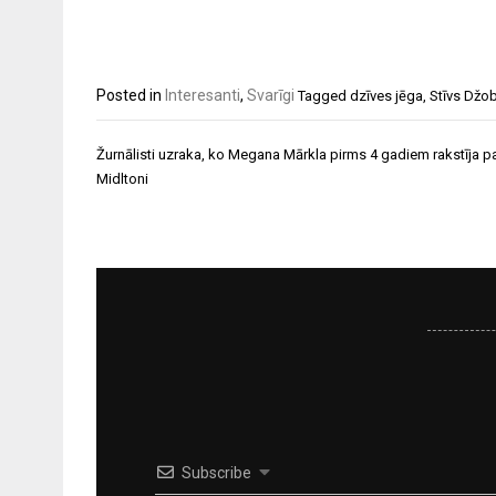
Posted in
Interesanti
,
Svarīgi
Tagged
dzīves jēga
,
Stīvs Džo
Ziņu
Žurnālisti uzraka, ko Megana Mārkla pirms 4 gadiem rakstīja pa
izvēlne
Midltoni
Subscribe