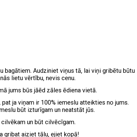
 bagātiem. Audziniet viņus tā, lai viņi gribētu būtu
inās lietu vērtību, nevis cenu.
umā jums būs jāēd zāles ēdiena vietā.
, pat ja viņam ir 100% iemeslu atteikties no jums.
meslu būt izturīgam un neatstāt jūs.
ūt cilvēkam un būt cilvēcīgam.
ja gribat aiziet tālu, ejiet kopā!