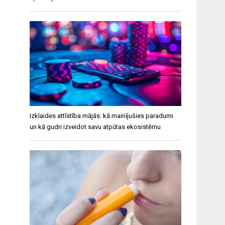
Izklaides attīstība mājās: kā mainījušies paradumi
un kā gudri izveidot savu atpūtas ekosistēmu