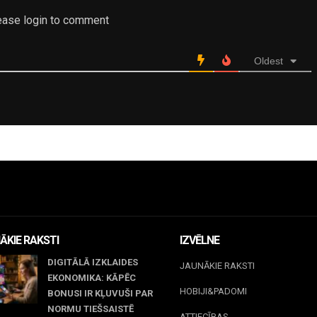
ease login to comment
Oldest
ĀKIE RAKSTI
IZVĒLNE
DIGITĀLĀ IZKLAIDES
JAUNĀKIE RAKSTI
EKONOMIKA: KĀPĒC
HOBIJI&PADOMI
BONUSI IR KĻUVUŠI PAR
NORMU TIEŠSAISTĒ
ATTIECĪBAS