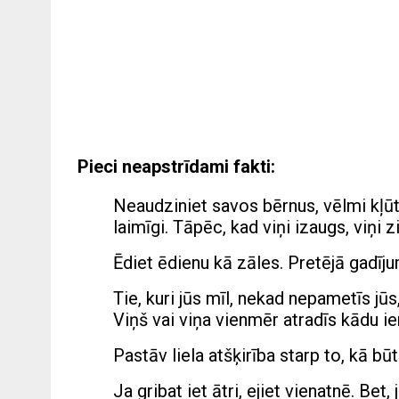
Pieci neapstrīdami fakti:
Neaudziniet savos bērnus, vēlmi kļūtu
laimīgi. Tāpēc, kad viņi izaugs, viņi z
Ēdiet ēdienu kā zāles. Pretējā gadīj
Tie, kuri jūs mīl, nekad nepametīs jūs
Viņš vai viņa vienmēr atradīs kādu ie
Pastāv liela atšķirība starp to, kā b
Ja gribat iet ātri, ejiet vienatnē. Bet, 