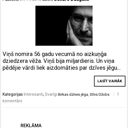
Viņš nomira 56 gadu vecumā no aizkuņģa
dziedzera vēža. Viņš bija miljardieris. Un viņa
pēdējie vārdi liek aizdomāties par dzīves jēgu…
LASĪT VAIRĀK
Kategorijas
Interesanti
,
Svarīgi
1
Birkas
dzīves jēga
,
Stīvs Džobs
komentārs
REKLĀMA