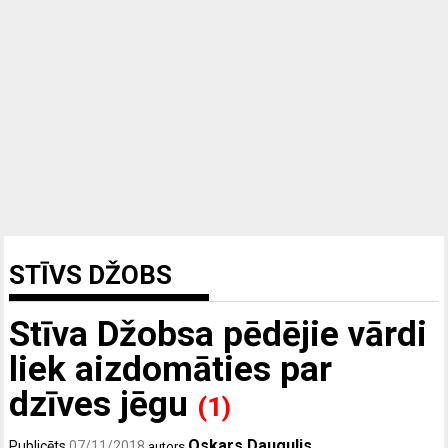
STĪVS DŽOBS
Stīva Džobsa pēdējie vārdi
liek aizdomāties par
dzīves jēgu
(1)
Oskars Daugulis
Publicēts
07/11/2018
autors