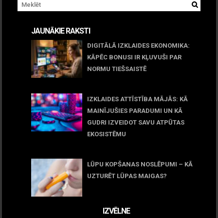
JAUNĀKIE RAKSTI
DIGITĀLĀ IZKLAIDES EKONOMIKA:
KĀPĒC BONUSI IR KĻUVUŠI PAR
NORMU TIEŠSAISTĒ
11 jūnijs, 2026
IZKLAIDES ATTĪSTĪBA MĀJĀS: KĀ
MAINĪJUŠIES PARADUMI UN KĀ
GUDRI IZVEIDOT SAVU ATPŪTAS
EKOSISTĒMU
05 maijs, 2026
LŪPU KOPŠANAS NOSLĒPUMI – KĀ
UZTURĒT LŪPAS MAIGAS?
09 marts, 2026
IZVĒLNE