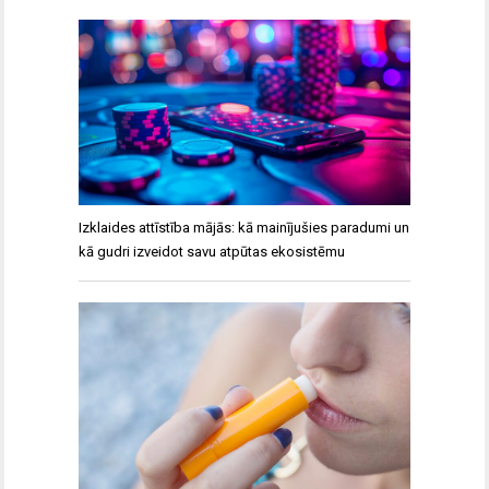
Izklaides attīstība mājās: kā mainījušies paradumi un
kā gudri izveidot savu atpūtas ekosistēmu