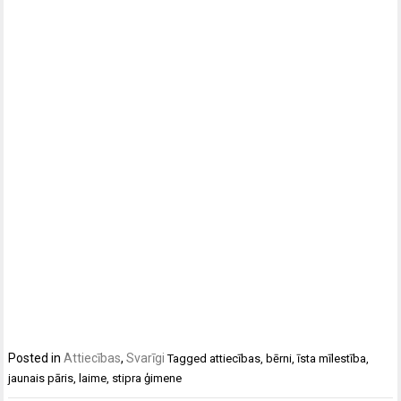
Posted in
Attiecības
,
Svarīgi
Tagged
attiecības
,
bērni
,
īsta mīlestība
,
jaunais pāris
,
laime
,
stipra ģimene