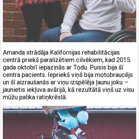
Amanda strādāja Kalifornijas rehabilitācijas
centrā priekš paralizētiem cilvēkiem, kad 2015.
gada oktobrī iepazinās ar Todu. Puisis bija šī
centra pacients. Iepriekš viņš bija motobraucējs
un šī aizraušanās ar viņu izspēlēja ļaunu joku –
jaunietis iekļuva avārijā, kā rezultātā viņš uz visu
mūžu palika ratiņkrēslā.