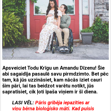
Apsveiciet Todu Krīgu un Amandu Dīzenu! Šie
abi sagaidīja pasaulē savu pirmdzimto. Bet pēc
tam, kā jūs uzzināsiet, kam nācās iziet cauri
šim pāri, lai tas beidzot varētu notikt, jūs
sapratīsiet, cik ļoti īpaša viņiem ir šī diena.
LASI VĒL:
Pāris gribēja iepazīties ar
viņu bērna bioloģisko māti. Kad puisis