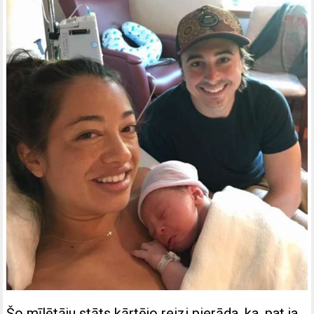
Šo mīlētāju stāts kārtējo reizi pierāda, ka, pat ja