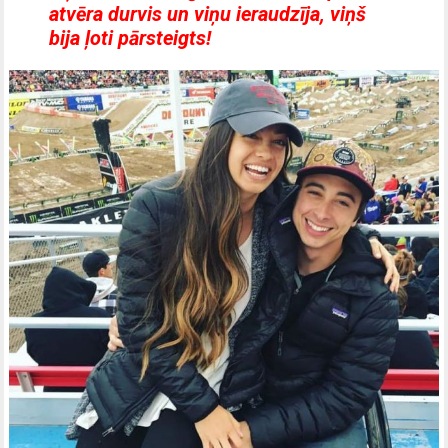
atvēra durvis un viņu ieraudzīja, viņš
bija ļoti pārsteigts!