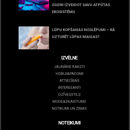
GUDRI IZVEIDOT SAVU ATPŪTAS
EKOSISTĒMU
05 maijs, 2026
LŪPU KOPŠANAS NOSLĒPUMI – KĀ
UZTURĒT LŪPAS MAIGAS?
09 marts, 2026
IZVĒLNE
JAUNĀKIE RAKSTI
HOBIJI&PADOMI
ATTIECĪBAS
INTERESANTI
DZĪVESSTILS
MODE&SKAISTUMS
NOTIKUMI UN ZIŅAS
NOTEIKUMI