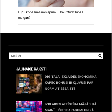
Lūpu kopšanas noslēpumi – kā uzturēt lūpas
maigas?
JAUNĀKIE RAKSTI
DIGITĀLĀ IZKLAIDES EKONOMIKA:
KĀPĒC BONUSI IR KĻUVUŠI PAR
NORMU TIEŠSAISTĒ
11 jūnijs, 2026
IZKLAIDES ATTĪSTĪBA MĀJĀS: KĀ
MAINĪJUŠIES PARADUMI UN KĀ