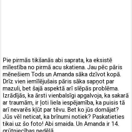
Pie pirmās tikšanās abi saprata, ka eksistē
mīlestība no pirmā acu skatiena. Jau pēc pāris
mēnešiem Tods un Amanda sāka dzīvot kopā.
Drīz vien iemīlējušais pāris sāka sapņot par
mazuli, bet šajā aspektā arī slēpās problēma.
Izrādījās, ka ārsti vienbalsīgi apgalvoja, ka sakarā
ar traumām, ir ļoti liela iespējamība, ka puisis tā
arī nevarēs kļūt par tēvu. Bet ko jūs domājat?
Jūs vēl neticat, ka brīnumi notiek? Paskatieties
tikai uz šo foto! Abi smaida. Un Amanda ir 14.
grūtniecības nedēļā.