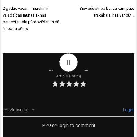
Ziņu
2 gadus vecam mazulim ir
Sieviešu atriebība. Laikam pats
izvēlne
vajadzīgas jaunas aknas
trakākais, kas var būt…
paracetamola pārdozēšanas dēļ.
Nabaga bērns!
0
Article Rating
Subscribe
Login
Please login to comment