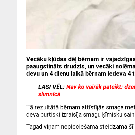
Vecāku kļūdas dēļ bērnam ir vajadzīga
paaugstināts drudzis, un vecāki nolēma
devu un 4 dienu laikā bērnam iedeva 4 
LASI VĒL:
Nav ko vairāk pateikt: dze
slimnīcā
Tā rezultātā bērnam attīstījās smaga met
deva burtiski izraisīja smagu ķīmisku sai
Tagad viņam nepieciešama steidzama šī or