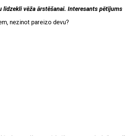
u līdzekli vēža ārstēšanai. Interesants pētījums
iem, nezinot pareizo devu?