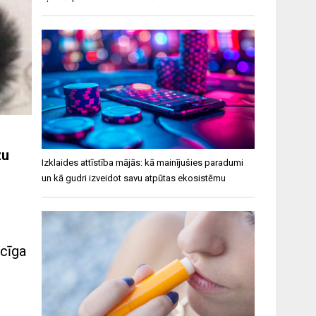
zu
Izklaides attīstība mājās: kā mainījušies paradumi
un kā gudri izveidot savu atpūtas ekosistēmu
ēcīga