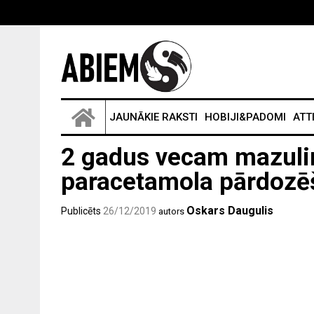
JAUNĀKIE RAKSTI
HOBIJI&PADOMI
ATT
2 gadus vecam mazulim
paracetamola pārdozē
Oskars Daugulis
Publicēts
26/12/2019
autors