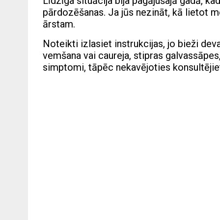
Līdzīga situācija bija pagājušajā gadā, 
pārdozēšanas. Ja jūs nezināt, kā lietot me
ārstam.
Noteikti izlasiet instrukcijas, jo bieži d
vemšana vai caureja, stipras galvassāpes,
simptomi, tāpēc nekavējoties konsultējiet