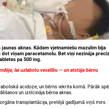
s jaunas aknas. Kādam vjetnamiešu mazulim bija
 dot viņam paracetamolu. Bet viņi nezināja precī
tabletes pa 500 mg.
mdēja, lai uzlabotu veselību — un atstāja bērnu
aboliskā acidoze, un bērns iekrita komā. Pārāk sp
ndēšanos un iznīcināja bērna aknas.
gāna transplantācija, pretējā gadījumā viņš mirs.