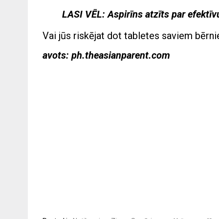
LASI VĒL:
Aspirīns atzīts par efektīv
Vai jūs riskējat dot tabletes saviem bērn
avots:
ph.theasianparent.com