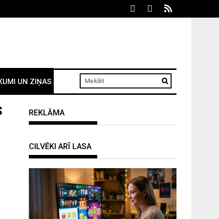
KUMI UN ZIŅAS
s
REKLĀMA
CILVĒKI ARĪ LASA