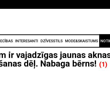
IECĪBAS
INTERESANTI
DZĪVESSTILS
MODE&SKAISTUMS
NOTI
 ir vajadzīgas jaunas akna
šanas dēļ. Nabaga bērns!
(1)