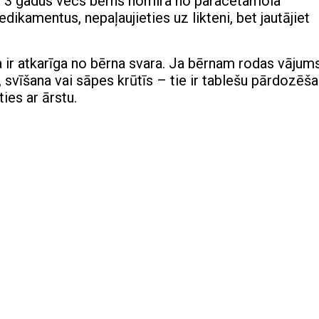
kad 3 gadus vecs bērns nomira no paracetamola
dikamentus, nepaļaujieties uz likteni, bet jautājiet
eva ir atkarīga no bērna svara. Ja bērnam rodas vājums
 svīšana vai sāpes krūtīs – tie ir tablešu pārdozēš
ies ar ārstu.