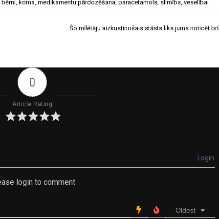
,
bērni
,
koma
,
medikamentu pārdozēšana
,
paracetamols
,
slimība
,
veselībai
Šo mīlētāju aizkustinošais stāsts liks jums noticēt b
0
Article Rating
Login
ease login to comment
Oldest