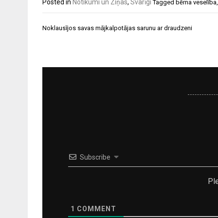
Posted in
Notikumi un Ziņas
,
Svarīgi
Tagged
bērna veselība
Ziņu
Noklausījos savas mājkalpotājas sarunu ar draudzeni
izvēlne
Subscribe
Pl
1
COMMENT