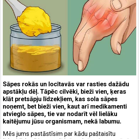
Sāpes rokās un locītavās var rasties dažādu
apstākļu dēļ. Tāpēc cilvēki, bieži vien, ķeras
klāt pretsāpju līdzekļiem, kas sola sāpes
noņemt, bet bieži vien, kaut arī medikamenti
atvieglo sāpes, tie var nodarīt vēl lielāku
kaitējumu jūsu organismam, nekā labumu.
Mēs jums pastāstīsim par kādu paštaisītu