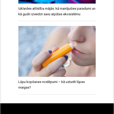
Izklaides attīstība mājās: kā mainījušies paradumi un
kā gudri izveidot savu atpūtas ekosistēmu
Lūpu kopšanas noslēpumi – kā uzturēt lūpas
maigas?