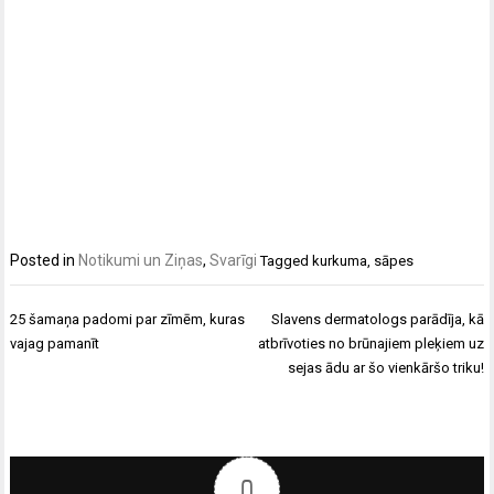
Posted in
Notikumi un Ziņas
,
Svarīgi
Tagged
kurkuma
,
sāpes
Ziņu
25 šamaņa padomi par zīmēm, kuras
Slavens dermatologs parādīja, kā
izvēlne
vajag pamanīt
atbrīvoties no brūnajiem pleķiem uz
sejas ādu ar šo vienkāršo triku!
0