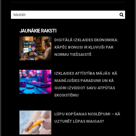
JAUNĀKIE RAKSTI
DIGITĀLĀ IZKLAIDES EKONOMIKA:
KĀPĒC BONUSI IR KĻUVUŠI PAR
NORMU TIEŠSAISTĒ
11 jūnijs, 2026
IZKLAIDES ATTĪSTĪBA MĀJĀS: KĀ
MAINĪJUŠIES PARADUMI UN KĀ
GUDRI IZVEIDOT SAVU ATPŪTAS
EKOSISTĒMU
05 maijs, 2026
LŪPU KOPŠANAS NOSLĒPUMI – KĀ
UZTURĒT LŪPAS MAIGAS?
09 marts, 2026