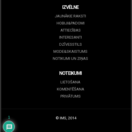
IZVĒLNE
JAUNĀKIE RAKSTI
HOBIJI&PADOMI
ATTIECĪBAS
INTERESANTI
DZĪVESSTILS
MODE&SKAISTUMS
NOTIKUMI UN ZIŅAS
NOTEIKUMI
LIETOŠANA
KOMENTĒŠANA
PRIVĀTUMS
1
© IMS, 2014
|
Profitmag by