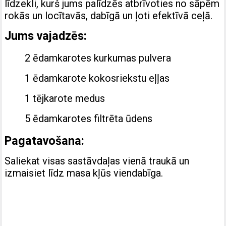
līdzekli, kurš jums palīdzēs atbrīvoties no sāpēm
rokās un locītavās, dabīgā un ļoti efektīvā ceļā.
Jums vajadzēs:
2 ēdamkarotes kurkumas pulvera
1 ēdamkarote kokosriekstu eļļas
1 tējkarote medus
5 ēdamkarotes filtrēta ūdens
Pagatavošana:
Saliekat visas sastāvdaļas vienā traukā un
izmaisiet līdz masa kļūs viendabīga.