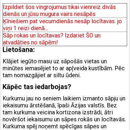
Izpildiet šos vingrojumus tikai vienreiz divās
dienās un jūsu mugura vairs nesāpēs
Ķīniešiem pat vecumdienās nesāp locītavas. jo
viņi 1 reizi dienā
…
Sāp rokas un locītavas? Izdariet ŠO un
atvadāties no sāpēm!
Lietošana:
Klājiet iegūto masu uz sāpošās vietas un
minūtes iemasējiet to ar apļveida kustībām. Pēc
tam nomazgājiet ar siltu ūdeni.
Kāpēc tas iedarbojas?
Kurkumu jau no seniem laikiem izmanto sāpju un
iekaisumu ārstēšanā, īpaši Āzijas valstīs. Bez
tam kurkuma veicina kortizona izstrādi, ātri
novēršot iekaisumu un sāpes rokās un locītavās.
Kurkuma spēj noņemt spēcīgas sāpes un