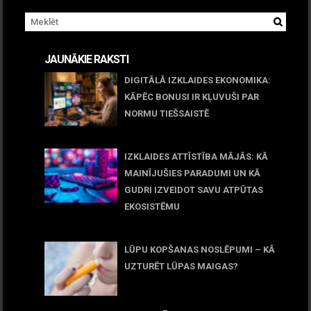
JAUNĀKIE RAKSTI
DIGITĀLĀ IZKLAIDES EKONOMIKA:
KĀPĒC BONUSI IR KĻUVUŠI PAR
NORMU TIEŠSAISTĒ
11 jūnijs, 2026
IZKLAIDES ATTĪSTĪBA MĀJĀS: KĀ
MAINĪJUŠIES PARADUMI UN KĀ
GUDRI IZVEIDOT SAVU ATPŪTAS
EKOSISTĒMU
05 maijs, 2026
LŪPU KOPŠANAS NOSLĒPUMI – KĀ
UZTURĒT LŪPAS MAIGAS?
09 marts, 2026