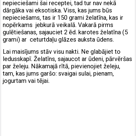
nepieciešami šai receptei, tad tur nav nekā
dārgāka vai eksotiska. Viss, kas jums būs
nepieciešams, tas ir 150 grami želatīna, kas ir
nopērkams jebkurā veikalā. Vakarā pirms
gulētiešanas, sajauciet 2 ēd. karotes želatīna (5
grami) ar ceturtdaļu glāzes auksta ūdens.
Lai maisījums stāv visu nakti. Ne glabājiet to
ledusskapī. Želatīns, sajaucot ar ūdeni, pārvēršas
par želeju. Nākamajā rītā, pievienojiet želeju,
tam, kas jums garšo: svaigai sulai, pienam,
jogurtam vai tējai.