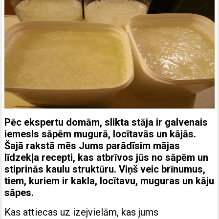
Pēc ekspertu domām, slikta stāja ir galvenais
iemesls sāpēm mugurā, locītavās un kājās.
Šajā rakstā mēs Jums parādīsim mājas
līdzekļa recepti, kas atbrīvos jūs no sāpēm un
stiprinās kaulu struktūru. Viņš veic brīnumus,
tiem, kuriem ir kakla, locītavu, muguras un kāju
sāpes.
Kas attiecas uz izejvielām, kas jums