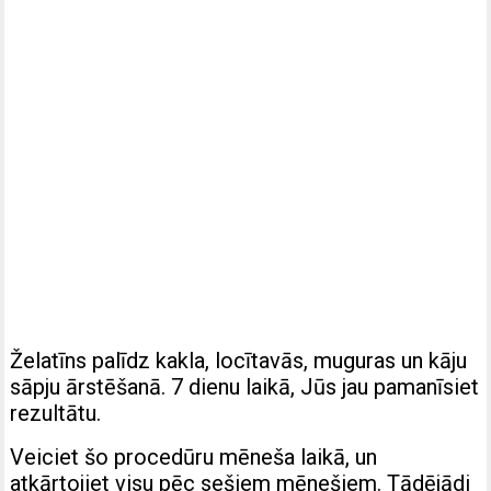
Želatīns palīdz kakla, locītavās, muguras un kāju
sāpju ārstēšanā. 7 dienu laikā, Jūs jau pamanīsiet
rezultātu.
Veiciet šo procedūru mēneša laikā, un
atkārtojiet visu pēc sešiem mēnešiem. Tādējādi