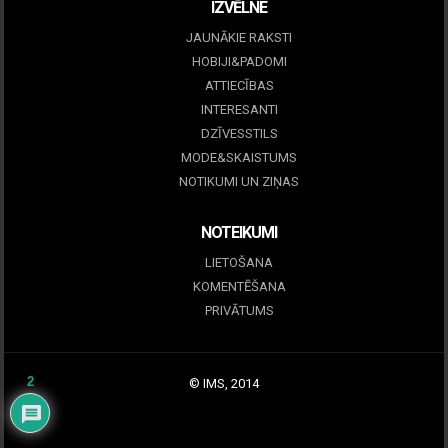
IZVĒLNE
JAUNĀKIE RAKSTI
HOBIJI&PADOMI
ATTIECĪBAS
INTERESANTI
DZĪVESSTILS
MODE&SKAISTUMS
NOTIKUMI UN ZIŅAS
NOTEIKUMI
LIETOŠANA
KOMENTĒŠANA
PRIVĀTUMS
2
© IMS, 2014
|
Profitmag by