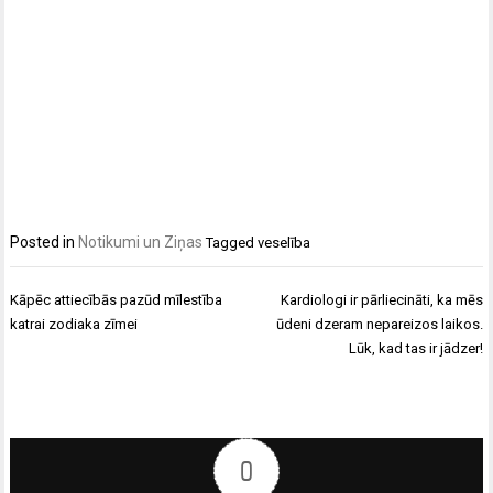
Posted in
Notikumi un Ziņas
Tagged
veselība
Ziņu
Kāpēc attiecībās pazūd mīlestība
Kardiologi ir pārliecināti, ka mēs
izvēlne
katrai zodiaka zīmei
ūdeni dzeram nepareizos laikos.
Lūk, kad tas ir jādzer!
0