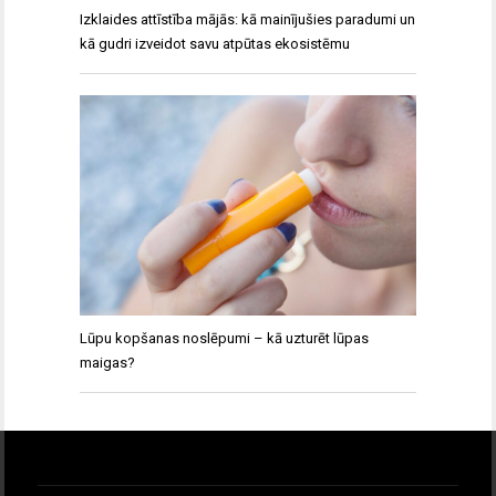
Izklaides attīstība mājās: kā mainījušies paradumi un
kā gudri izveidot savu atpūtas ekosistēmu
Lūpu kopšanas noslēpumi – kā uzturēt lūpas
maigas?