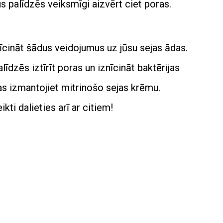
s palīdzēs veiksmīgi aizvērt ciet poras.
nīcināt šādus veidojumus uz jūsu sejas ādas.
dzēs iztīrīt poras un iznīcināt baktērijas
as izmantojiet mitrinošo sejas krēmu.
i dalieties arī ar citiem!