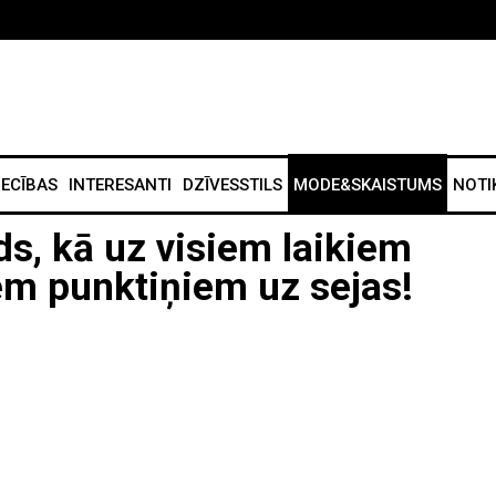
IECĪBAS
INTERESANTI
DZĪVESSTILS
MODE&SKAISTUMS
NOTI
s, kā uz visiem laikiem
em punktiņiem uz sejas!