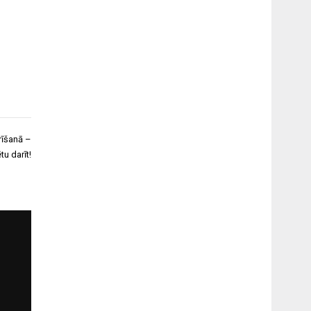
rīšanā –
tu darīt!