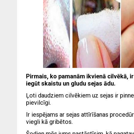
Pirmais, ko pamanām ikvienā cilvēkā, ir 
iegūt skaistu un gludu sejas ādu.
Ļoti daudziem cilvēkiem uz sejas ir pinn
pievilcīgi.
Ir iespējams ar sejas attīrīšanas procedū
viegli kā gribētos.
Šodien mēs jums pastāstīsim, kā pagatavo