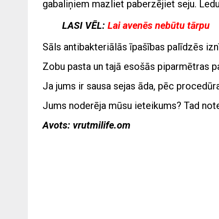
gabaliņiem mazliet paberzējiet seju. Ledu
LASI VĒL:
Lai avenēs nebūtu tārpu
Sāls antibakteriālās īpašības palīdzēs iz
Zobu pasta un tajā esošās piparmētras palī
Ja jums ir sausa sejas āda, pēc procedūr
Jums noderēja mūsu ieteikums? Tad noteikt
Avots: vrutmilife.om