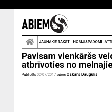
JAUNĀKIE RAKSTI
HOBIJI&PADOMI
ATT
Pavisam vienkāršs veid
atbrīvoties no melnaji
Oskars Daugulis
Publicēts
02/07/2017
autors