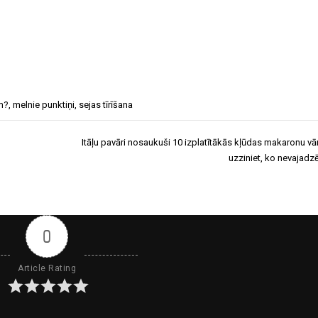
ēm?
,
melnie punktiņi
,
sejas tīrīšana
Itāļu pavāri nosaukuši 10 izplatītākās kļūdas makaronu vā
uzziniet, ko nevajadzē
0
Article Rating