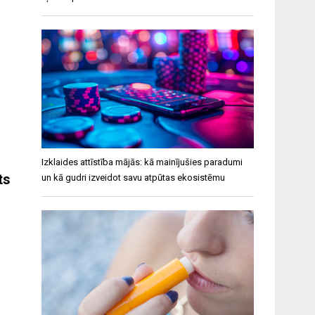
Izklaides attīstība mājās: kā mainījušies paradumi
ts
un kā gudri izveidot savu atpūtas ekosistēmu