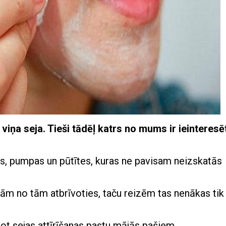
viņa seja. Tieši tādēļ katrs no mums ir ieinteresē
es, pumpas un pūtītes, kuras ne pavisam neizskatās
rām no tām atbrīvoties, taču reizēm tas nenākas tik
t sejas attīrīšanas pastu mājās pašiem.