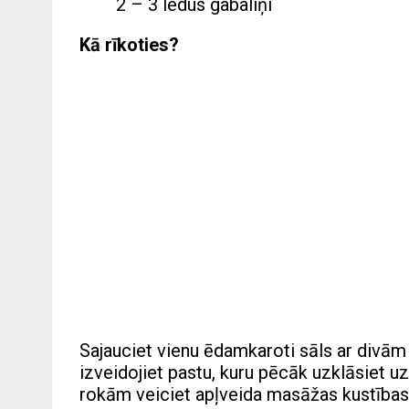
2 – 3 ledus gabaliņi
Kā rīkoties?
Sajauciet vienu ēdamkaroti sāls ar div
izveidojiet pastu, kuru pēcāk uzklāsiet u
rokām veiciet apļveida masāžas kustības 