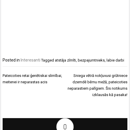
Posted in
Interesanti
Tagged
atstāja zīmīti
,
bezpajumtnieks
,
labie darbi
Ziņu
Pateicoties retai ģenētiskai slimībai,
Sniega vētrā nokļuvusi grūtniece
izvēlne
meitenei ir neparastas acis
dzemdē bērnu mežā, pateicoties
neparastiem palīgiem. Šis notikums
izklausās kā pasaka!
0