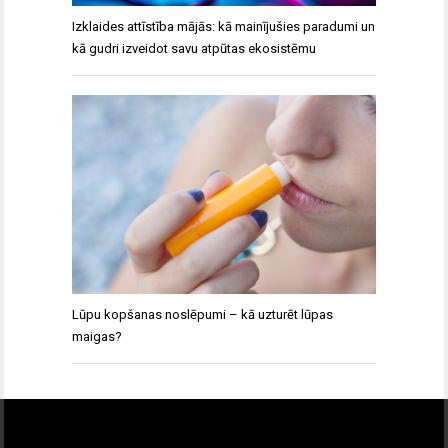
Izklaides attīstība mājās: kā mainījušies paradumi un
kā gudri izveidot savu atpūtas ekosistēmu
Lūpu kopšanas noslēpumi – kā uzturēt lūpas
maigas?