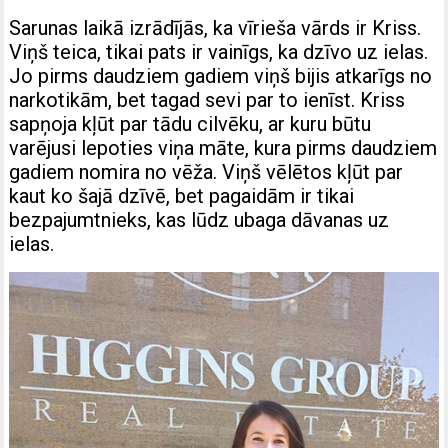
Sarunas laikā izrādījās, ka vīrieša vārds ir Kriss.
Viņš teica, tikai pats ir vainīgs, ka dzīvo uz ielas.
Jo pirms daudziem gadiem viņš bijis atkarīgs no
narkotikām, bet tagad sevi par to ienīst. Kriss
sapņoja kļūt par tādu cilvēku, ar kuru būtu
varējusi lepoties viņa māte, kura pirms daudziem
gadiem nomira no vēža. Viņš vēlētos kļūt par
kaut ko šajā dzīvē, bet pagaidām ir tikai
bezpajumtnieks, kas lūdz ubaga dāvanas uz
ielas.