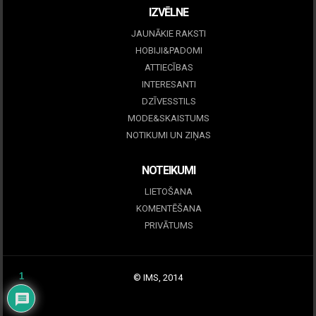
IZVĒLNE
JAUNĀKIE RAKSTI
HOBIJI&PADOMI
ATTIECĪBAS
INTERESANTI
DZĪVESSTILS
MODE&SKAISTUMS
NOTIKUMI UN ZIŅAS
NOTEIKUMI
LIETOŠANA
KOMENTĒŠANA
PRIVĀTUMS
1
© IMS, 2014
|
Profitmag by