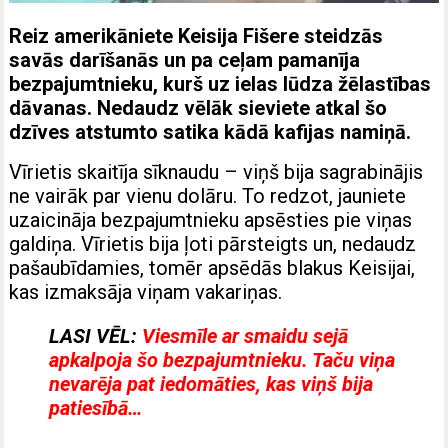
Reiz amerikāniete Keisija Fišere steidzās
savās darīšanās un pa ceļam pamanīja
bezpajumtnieku, kurš uz ielas lūdza žēlastības
dāvanas. Nedaudz vēlāk sieviete atkal šo
dzīves atstumto satika kādā kafijas namiņā.
Vīrietis skaitīja sīknaudu – viņš bija sagrabinājis
ne vairāk par vienu dolāru. To redzot, jauniete
uzaicināja bezpajumtnieku apsēsties pie viņas
galdiņa. Vīrietis bija ļoti pārsteigts un, nedaudz
pašaubīdamies, tomēr apsēdās blakus Keisijai,
kas izmaksāja viņam vakariņas.
LASI VĒL:
Viesmīle ar smaidu sejā
apkalpoja šo bezpajumtnieku. Taču viņa
nevarēja pat iedomāties, kas viņš bija
patiesībā…