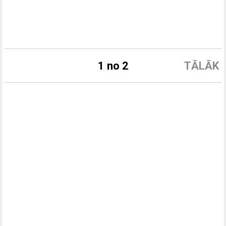
1 no 2
TĀLĀK