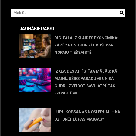
JAUNĀKIE RAKSTI
DIGITĀLĀ IZKLAIDES EKONOMIKA:
KĀPĒC BONUSI IR KĻUVUŠI PAR
NORMU TIEŠSAISTĒ
11 jūnijs, 2026
IZKLAIDES ATTĪSTĪBA MĀJĀS: KĀ
MAINĪJUŠIES PARADUMI UN KĀ
GUDRI IZVEIDOT SAVU ATPŪTAS
EKOSISTĒMU
05 maijs, 2026
LŪPU KOPŠANAS NOSLĒPUMI – KĀ
UZTURĒT LŪPAS MAIGAS?
09 marts, 2026