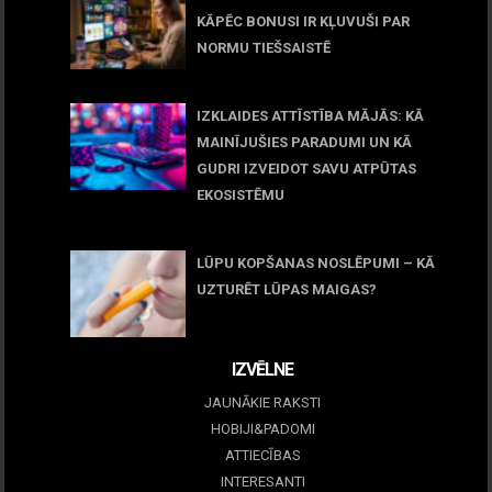
KĀPĒC BONUSI IR KĻUVUŠI PAR
NORMU TIEŠSAISTĒ
11 jūnijs, 2026
IZKLAIDES ATTĪSTĪBA MĀJĀS: KĀ
MAINĪJUŠIES PARADUMI UN KĀ
GUDRI IZVEIDOT SAVU ATPŪTAS
EKOSISTĒMU
05 maijs, 2026
LŪPU KOPŠANAS NOSLĒPUMI – KĀ
UZTURĒT LŪPAS MAIGAS?
09 marts, 2026
IZVĒLNE
JAUNĀKIE RAKSTI
HOBIJI&PADOMI
ATTIECĪBAS
INTERESANTI