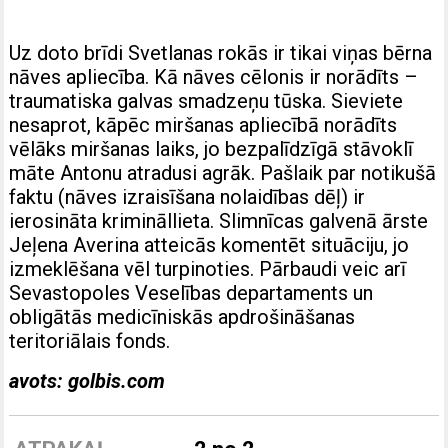
Uz doto brīdi Svetlanas rokās ir tikai viņas bērna
nāves apliecība. Kā nāves cēlonis ir norādīts –
traumatiska galvas smadzeņu tūska. Sieviete
nesaprot, kāpēc miršanas apliecībā norādīts
vēlāks miršanas laiks, jo bezpalīdzīgā stāvoklī
māte Antonu atradusi agrāk. Pašlaik par notikušā
faktu (nāves izraisīšana nolaidības dēļ) ir
ierosināta krimināllieta. Slimnīcas galvenā ārste
Jeļena Averina atteicās komentēt situāciju, jo
izmeklēšana vēl turpinoties. Pārbaudi veic arī
Sevastopoles Veselības departaments un
obligātās medicīniskās apdrošināšanas
teritoriālais fonds.
avots: golbis.com