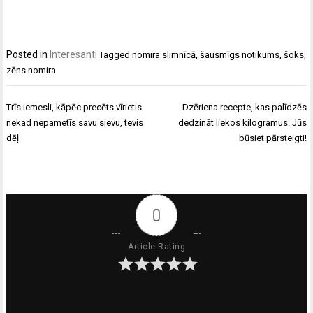
Posted in
Interesanti
Tagged
nomira slimnīcā
,
šausmīgs notikums
,
šoks
,
zēns nomira
Ziņu
Trīs iemesli, kāpēc precēts vīrietis
Dzēriena recepte, kas palīdzēs
izvēlne
nekad nepametīs savu sievu, tevis
dedzināt liekos kilogramus. Jūs
dēļ
būsiet pārsteigti!
0
Article Rating