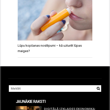
Lūpu kopšanas noslēpumi – kā uzturēt lūpas
maigas?
JAUNĀKIE RAKSTI
DIGITĀLĀ IZKLAIDES EKONOMIKA: