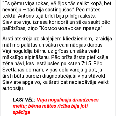
“Es ņēmu viņa rokas, vēlējos tās salikt kopā, bet
nevarēju – tās bija sastingušas.” Pēc mātes
teiktā, Antons tajā brīdī bija pilnīgi auksts.
Sieviete viņu iznesa koridorā un sāka saukt pēc
palīdzības, ziņo
“Комсомольская правда”
.
Ārsti atskrēja uz skaļajiem kliedzieniem, izraidīja
māti no palātas un sāka reanimācijas darbus.
Viņi noguldīja bērnu uz grīdas un sāka veikt
mākslīgo elpināšanu. Pēc brīža ārsts piefiksēja
zēna nāvi, kas iestājusies pulksten 7:15. Pēc
Svetlanas domām, viņas dēlu varēja glābt, ja
ārsti būtu pareizi diagnosticējuši viņa stāvokli.
Sieviete apgalvo, ka ārsti pat nepiedāvāja veikt
autopsiju.
LASI VĒL:
Viņa nogalināja draudzenes
meitu; bērna mātes rīcība bija ļoti
spēcīga