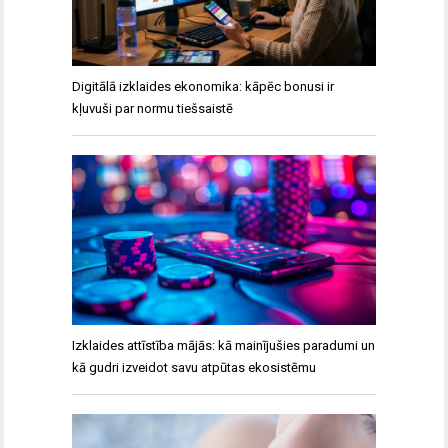
Digitālā izklaides ekonomika: kāpēc bonusi ir
kļuvuši par normu tiešsaistē
Izklaides attīstība mājās: kā mainījušies paradumi un
kā gudri izveidot savu atpūtas ekosistēmu