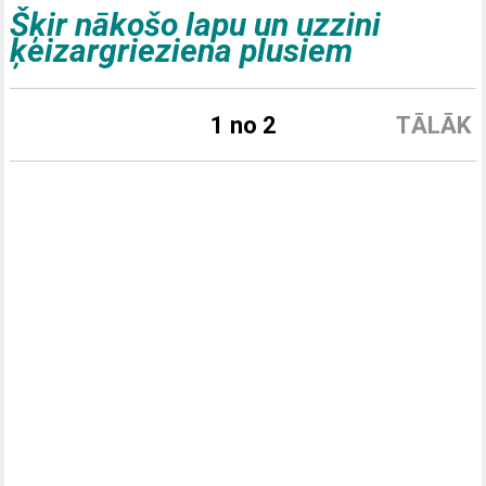
Šķir nākošo lapu un uzzini
ķeizargrieziena plusiem
1 no 2
TĀLĀK