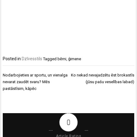
Posted in
Dzīvesstils
Tagged
bērni
,
ģimene
Ziņu
Nodarbojieties ar sportu, un vienalga
Ko nekad nevajadzētu ēst brokastīs
izvēlne
nevarat zaudēt svaru? Mēs
(jūsu pašu veselības labad)
pastāstīsim, kāpēc
0
Article Rating