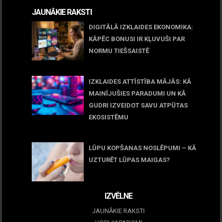
JAUNĀKIE RAKSTI
DIGITĀLĀ IZKLAIDES EKONOMIKA:
KĀPĒC BONUSI IR KĻUVUŠI PAR
NORMU TIEŠSAISTĒ
11 jūnijs, 2026
IZKLAIDES ATTĪSTĪBA MĀJĀS: KĀ
MAINĪJUŠIES PARADUMI UN KĀ
GUDRI IZVEIDOT SAVU ATPŪTAS
EKOSISTĒMU
05 maijs, 2026
LŪPU KOPŠANAS NOSLĒPUMI – KĀ
UZTURĒT LŪPAS MAIGAS?
09 marts, 2026
IZVĒLNE
JAUNĀKIE RAKSTI