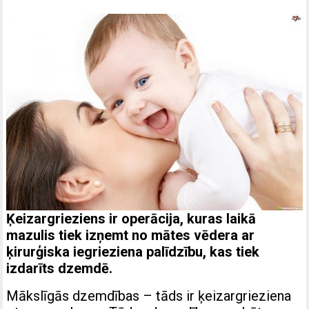
Ķeizargrieziens ir operācija, kuras laikā
mazulis tiek izņemt no mātes vēdera ar
ķirurģiska iegrieziena palīdzību, kas tiek
izdarīts dzemdē.
Mākslīgās dzemdības – tāds ir ķeizargrieziena