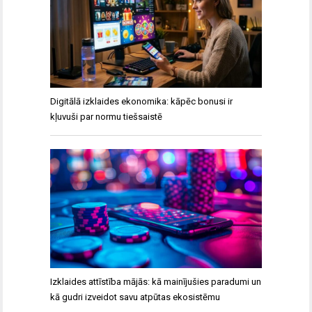
Digitālā izklaides ekonomika: kāpēc bonusi ir
kļuvuši par normu tiešsaistē
Izklaides attīstība mājās: kā mainījušies paradumi un
kā gudri izveidot savu atpūtas ekosistēmu