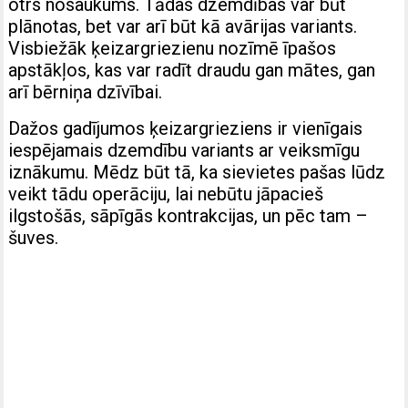
otrs nosaukums. Tādas dzemdības var būt
plānotas, bet var arī būt kā avārijas variants.
Visbiežāk ķeizargriezienu nozīmē īpašos
apstākļos, kas var radīt draudu gan mātes, gan
arī bērniņa dzīvībai.
Dažos gadījumos ķeizargrieziens ir vienīgais
iespējamais dzemdību variants ar veiksmīgu
iznākumu. Mēdz būt tā, ka sievietes pašas lūdz
veikt tādu operāciju, lai nebūtu jāpacieš
ilgstošās, sāpīgās kontrakcijas, un pēc tam –
šuves.