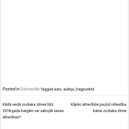
Posted in
Dzīvesstils
Tagged
auto
,
avārija
,
Degpunktā
Ziņu
Kādā veidā zodiaka zīmes līdz
Kāpēc attiecībās pazūd mīlestība
izvēlne
2018.gada beigām var sabojāt savas
katrai zodiaka zīmei
attiecības?