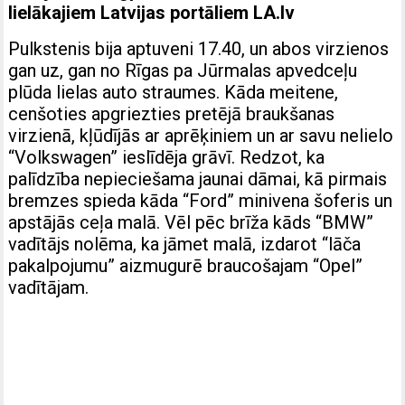
lielākajiem Latvijas portāliem
LA.lv
Pulkstenis bija aptuveni 17.40, un abos virzienos
gan uz, gan no Rīgas pa Jūrmalas apvedceļu
plūda lielas auto straumes. Kāda meitene,
cenšoties apgriezties pretējā braukšanas
virzienā, kļūdījās ar aprēķiniem un ar savu nelielo
“Volkswagen” ieslīdēja grāvī. Redzot, ka
palīdzība nepieciešama jaunai dāmai, kā pirmais
bremzes spieda kāda “Ford” minivena šoferis un
apstājās ceļa malā. Vēl pēc brīža kāds “BMW”
vadītājs nolēma, ka jāmet malā, izdarot “lāča
pakalpojumu” aizmugurē braucošajam “Opel”
vadītājam.