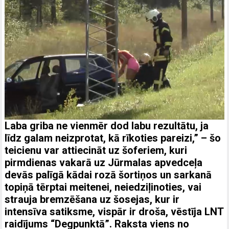
Laba griba ne vienmēr dod labu rezultātu, ja
līdz galam neizprotat, kā rīkoties pareizi,” – šo
teicienu var attiecināt uz šoferiem, kuri
pirmdienas vakarā uz Jūrmalas apvedceļa
devās palīgā kādai rozā šortiņos un sarkanā
topiņā tērptai meitenei, neiedziļinoties, vai
strauja bremzēšana uz šosejas, kur ir
intensīva satiksme, vispār ir droša, vēstīja LNT
raidījums “Degpunktā”. Raksta viens no