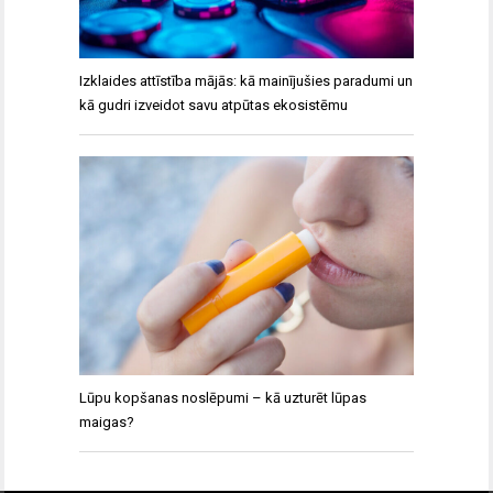
Izklaides attīstība mājās: kā mainījušies paradumi un
kā gudri izveidot savu atpūtas ekosistēmu
Lūpu kopšanas noslēpumi – kā uzturēt lūpas
maigas?