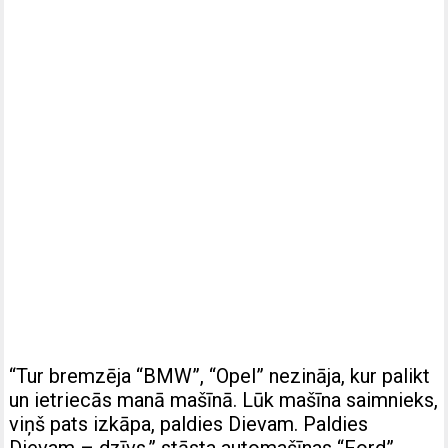
“Tur bremzēja “BMW”, “Opel” nezināja, kur palikt
un ietriecās manā mašīnā. Lūk mašīna saimnieks,
viņš pats izkāpa, paldies Dievam. Paldies