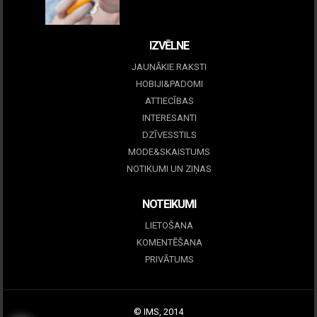
09 marts, 2026
IZVĒLNE
JAUNĀKIE RAKSTI
HOBIJI&PADOMI
ATTIECĪBAS
INTERESANTI
DZĪVESSTILS
MODE&SKAISTUMS
NOTIKUMI UN ZIŅAS
NOTEIKUMI
LIETOŠANA
KOMENTĒŠANA
PRIVĀTUMS
© IMS, 2014