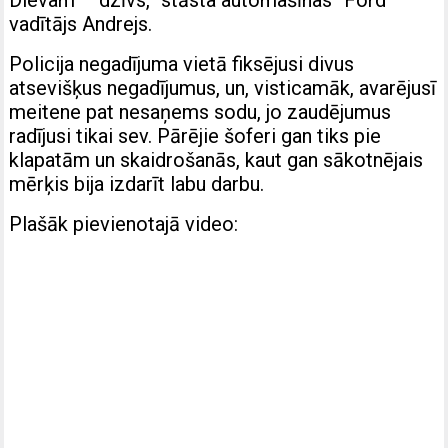
Dievam – dzīvs,” stāsta automašīnas “Ford”
vadītājs Andrejs.
Policija negadījuma vietā fiksējusi divus
atsevišķus negadījumus, un, visticamāk, avarējusī
meitene pat nesaņems sodu, jo zaudējumus
radījusi tikai sev. Pārējie šoferi gan tiks pie
klapatām un skaidrošanās, kaut gan sākotnējais
mērķis bija izdarīt labu darbu.
Plašāk pievienotajā video: