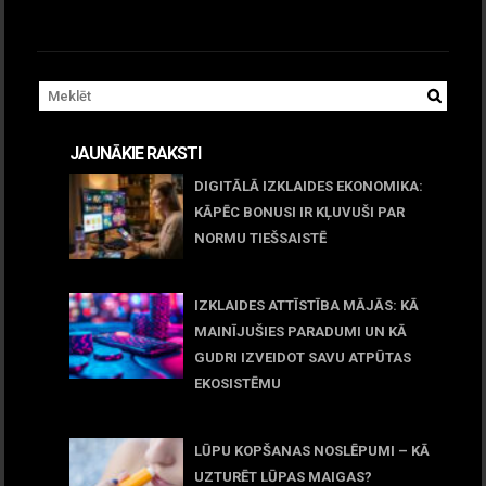
JAUNĀKIE RAKSTI
DIGITĀLĀ IZKLAIDES EKONOMIKA:
KĀPĒC BONUSI IR KĻUVUŠI PAR
NORMU TIEŠSAISTĒ
11 jūnijs, 2026
IZKLAIDES ATTĪSTĪBA MĀJĀS: KĀ
MAINĪJUŠIES PARADUMI UN KĀ
GUDRI IZVEIDOT SAVU ATPŪTAS
EKOSISTĒMU
05 maijs, 2026
LŪPU KOPŠANAS NOSLĒPUMI – KĀ
UZTURĒT LŪPAS MAIGAS?