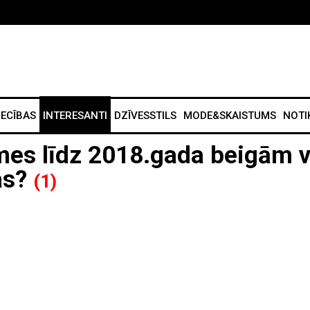
IECĪBAS
INTERESANTI
DZĪVESSTILS
MODE&SKAISTUMS
NOTI
mes līdz 2018.gada beigām v
as?
(1)