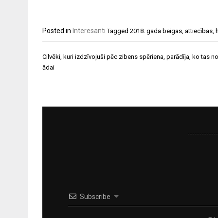
Posted in
Interesanti
Tagged
2018. gada beigas
,
attiecības
,
Ziņu
Cilvēki, kuri izdzīvojuši pēc zibens spēriena, parādīja, ko tas no
izvēlne
ādai
Subscribe