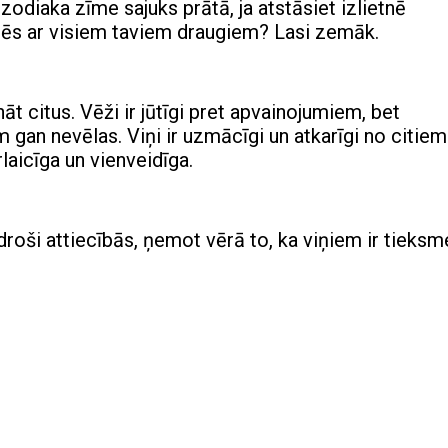
zodiaka zīme sajuks prātā, ja atstāsiet izlietnē
irtēs ar visiem taviem draugiem? Lasi zemāk.
t citus. Vēži ir jūtīgi pret apvainojumiem, bet
 gan nevēlas. Viņi ir uzmācīgi un atkarīgi no citiem
laicīga un vienveidīga.
roši attiecībās, ņemot vērā to, ka viņiem ir tieksm