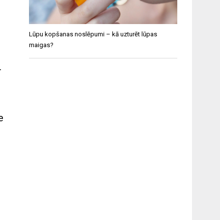
Lūpu kopšanas noslēpumi – kā uzturēt lūpas
maigas?
.
e