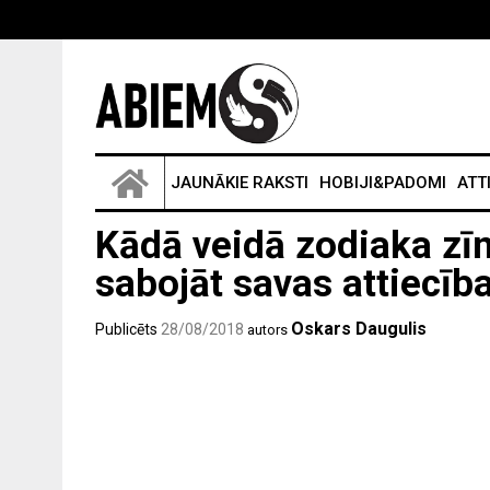
JAUNĀKIE RAKSTI
HOBIJI&PADOMI
ATT
Kādā veidā zodiaka zī
sabojāt savas attiecīb
Oskars Daugulis
Publicēts
28/08/2018
autors