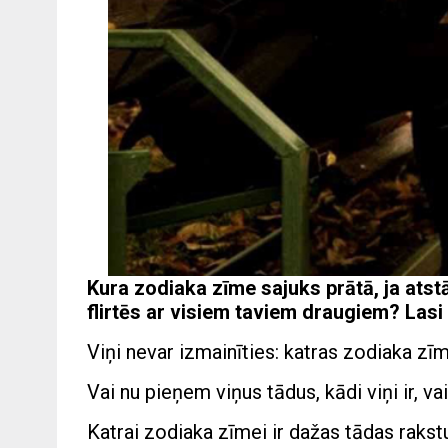
Kura zodiaka zīme sajuks prātā, ja atstā
flirtēs ar visiem taviem draugiem? Las
Viņi nevar izmainīties: katras zodiaka zī
Vai nu pieņem viņus tādus, kādi viņi ir, v
Katrai zodiaka zīmei ir dažas tādas rakst