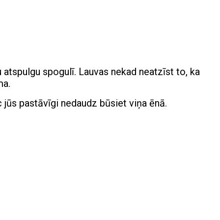
u atspulgu spogulī. Lauvas nekad neatzīst to, ka
ma.
 jūs pastāvīgi nedaudz būsiet viņa ēnā.