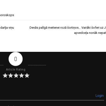
horoskops
darīja viņu
Devās palīgā meitenei rozā šortiņos… Vairāki šoferi uz 
apvedceļa nonāk nepa
0
Article Rating
Login