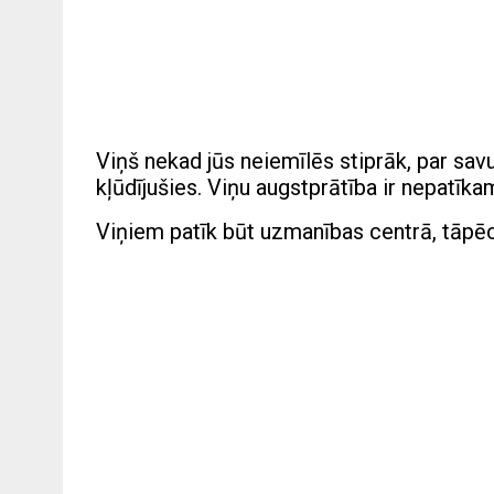
Viņš nekad jūs neiemīlēs stiprāk, par sav
kļūdījušies. Viņu augstprātība ir nepatīka
Viņiem patīk būt uzmanības centrā, tāpēc