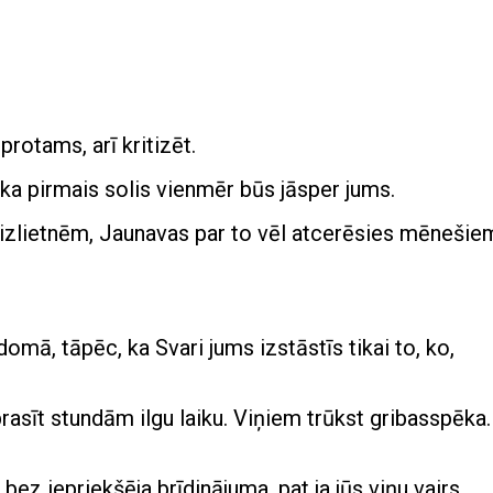
protams, arī kritizēt.
ka pirmais solis vienmēr būs jāsper jums.
i izlietnēm, Jaunavas par to vēl atcerēsies mēnešiem
omā, tāpēc, ka Svari jums izstāstīs tikai to, ko,
sīt stundām ilgu laiku. Viņiem trūkst gribasspēka.
 bez iepriekšēja brīdinājuma, pat ja jūs viņu vairs