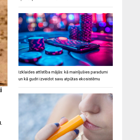
Izklaides attīstība mājās: kā mainījušies paradumi
un kā gudri izveidot savu atpūtas ekosistēmu
i
.