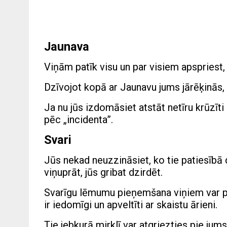
Jaunava
Viņām patīk visu un par visiem apspriest, 
Dzīvojot kopā ar Jaunavu jums jārēķinās, 
Ja nu jūs izdomāsiet atstāt netīru krūzīt
pēc „incidenta”.
Svari
Jūs nekad neuzzināsiet, ko tie patiesībā d
viņuprāt, jūs gribat dzirdēt.
Svarīgu lēmumu pieņemšana viņiem var pra
ir iedomīgi un apveltīti ar skaistu ārieni.
Tie jebkurā mirklī var atgriezties pie jums