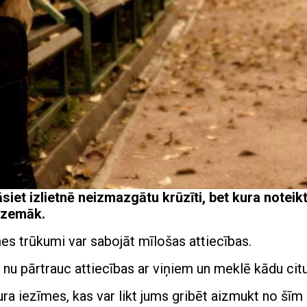
siet izlietnē neizmazgātu krūzīti, bet kura noteikt
i zemāk.
mes trūkumi var sabojāt mīlošas attiecības.
ai nu pārtrauc attiecības ar viņiem un meklē kādu citu
ura iezīmes, kas var likt jums gribēt aizmukt no šīm