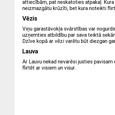
attiecībām, pat neskatoties atpakaļ. Kura 
neizmazgātu krūzīti, bet kura noteikti fl
Vēzis
Viņu garastāvokļa svārstības var nogurdinā
uzņemties atbildību par sava teiktā sekām
Dzīve kopā ar vēzi varētu būt diezgan gar
Lauva
Ar Lauvu nekad nevarēsi justies pavisam d
flirtēt ar visiem un visur.