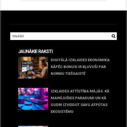
JAUNĀKIE RAKSTI
DIGITĀLĀ IZKLAIDES EKONOMIKA:
KĀPĒC BONUSI IR KĻUVUŠI PAR
NORMU TIEŠSAISTĒ
11 jūnijs, 2026
IZKLAIDES ATTĪSTĪBA MĀJĀS: KĀ
MAINĪJUŠIES PARADUMI UN KĀ
GUDRI IZVEIDOT SAVU ATPŪTAS
EKOSISTĒMU
05 maijs, 2026