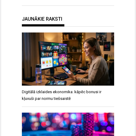
JAUNĀKIE RAKSTI
Digitālā izklaides ekonomika: kāpēc bonusi ir
kļuvuši par normu tiešsaistē