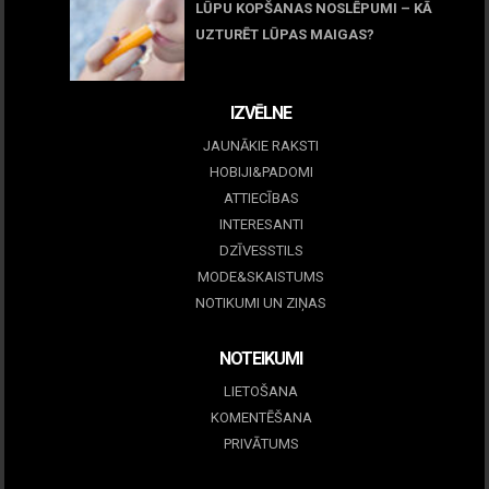
LŪPU KOPŠANAS NOSLĒPUMI – KĀ
UZTURĒT LŪPAS MAIGAS?
09 marts, 2026
IZVĒLNE
JAUNĀKIE RAKSTI
HOBIJI&PADOMI
ATTIECĪBAS
INTERESANTI
DZĪVESSTILS
MODE&SKAISTUMS
NOTIKUMI UN ZIŅAS
NOTEIKUMI
LIETOŠANA
KOMENTĒŠANA
PRIVĀTUMS