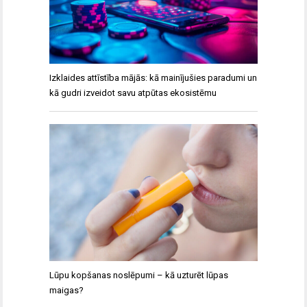
Izklaides attīstība mājās: kā mainījušies paradumi un
kā gudri izveidot savu atpūtas ekosistēmu
Lūpu kopšanas noslēpumi – kā uzturēt lūpas
maigas?