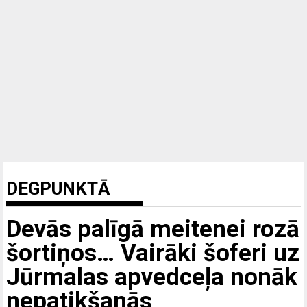
DEGPUNKTĀ
Devās palīgā meitenei rozā
šortiņos… Vairāki šoferi uz
Jūrmalas apvedceļa nonāk
nepatikšanās