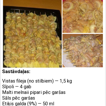
Sastāvdaļas:
Vistas fileja (no stilbiem) — 1,5 kg
Sīpoli — 4 gab
Malti melnaii pipari pēc garšas
Sāls pēc garšas
Etiķis galda (9%) — 50 ml