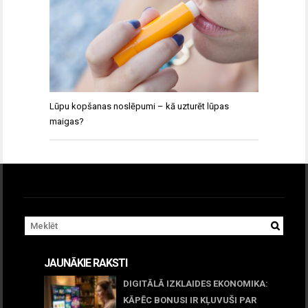
Lūpu kopšanas noslēpumi – kā uzturēt lūpas
maigas?
JAUNĀKIE RAKSTI
DIGITĀLĀ IZKLAIDES EKONOMIKA:
KĀPĒC BONUSI IR KĻUVUŠI PAR