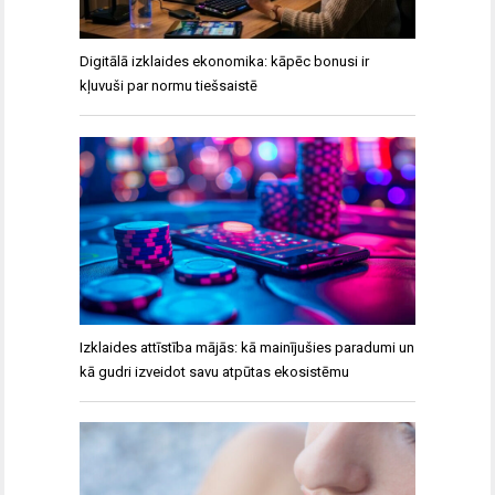
Digitālā izklaides ekonomika: kāpēc bonusi ir
kļuvuši par normu tiešsaistē
Izklaides attīstība mājās: kā mainījušies paradumi un
kā gudri izveidot savu atpūtas ekosistēmu