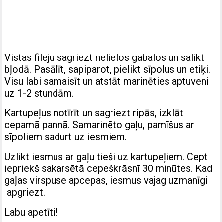
Vistas fileju sagriezt nelielos gabalos un salikt
bļodā. Pasālīt, sapiparot, pielikt sīpolus un etiķi.
Visu labi samaisīt un atstāt marinēties aptuveni
uz 1-2 stundām.
Kartupeļus notīrīt un sagriezt ripās, izklāt
cepamā pannā. Samarinēto gaļu, pamīšus ar
sīpoliem sadurt uz iesmiem.
Uzlikt iesmus ar gaļu tieši uz kartupeļiem. Cept
iepriekš sakarsētā cepeškrāsnī 30 minūtes. Kad
gaļas virspuse apcepas, iesmus vajag uzmanīgi
apgriezt.
Labu apetīti!