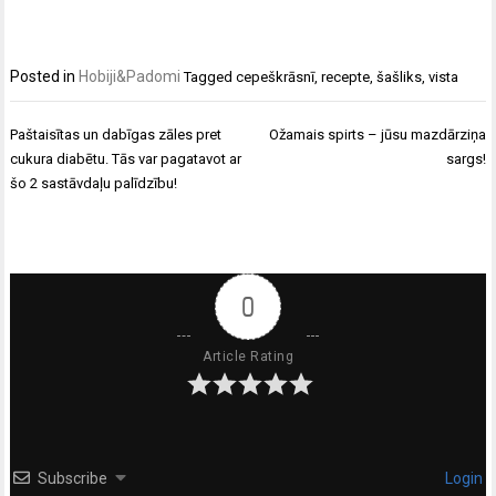
Posted in
Hobiji&Padomi
Tagged
cepeškrāsnī
,
recepte
,
šašliks
,
vista
Ziņu
Paštaisītas un dabīgas zāles pret
Ožamais spirts – jūsu mazdārziņa
izvēlne
cukura diabētu. Tās var pagatavot ar
sargs!
šo 2 sastāvdaļu palīdzību!
0
Article Rating
Subscribe
Login