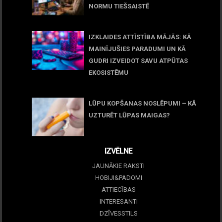
NORMU TIEŠSAISTĒ
11 jūnijs, 2026
IZKLAIDES ATTĪSTĪBA MĀJĀS: KĀ
MAINĪJUŠIES PARADUMI UN KĀ
GUDRI IZVEIDOT SAVU ATPŪTAS
EKOSISTĒMU
05 maijs, 2026
LŪPU KOPŠANAS NOSLĒPUMI – KĀ
UZTURĒT LŪPAS MAIGAS?
09 marts, 2026
IZVĒLNE
JAUNĀKIE RAKSTI
HOBIJI&PADOMI
ATTIECĪBAS
INTERESANTI
DZĪVESSTILS