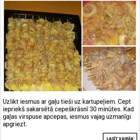
Uzlikt iesmus ar gaļu tieši uz kartupeļiem. Cept
iepriekš sakarsētā cepeškrāsnī 30 minūtes. Kad
gaļas virspuse apcepas, iesmus vajag uzmanīgi
apgriezt.
LASĪT VAIRĀK