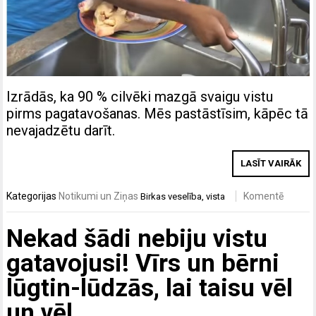
Izrādās, ka 90 % cilvēki mazgā svaigu vistu
pirms pagatavošanas. Mēs pastāstīsim, kāpēc tā
nevajadzētu darīt.
LASĪT VAIRĀK
Kategorijas
Notikumi un Ziņas
Komentē
Birkas
veselība
,
vista
Nekad šādi nebiju vistu
gatavojusi! Vīrs un bērni
lūgtin-lūdzās, lai taisu vēl
un vēl