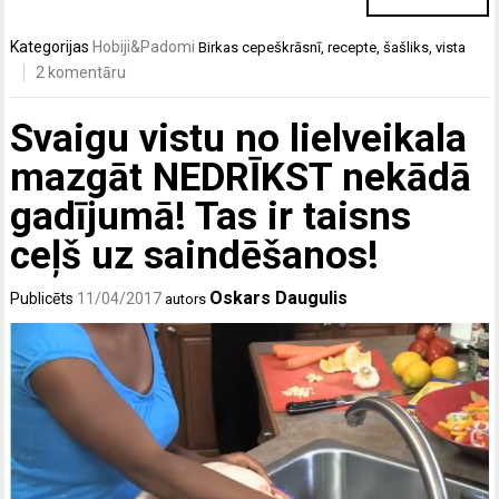
Kategorijas
Hobiji&Padomi
Birkas
cepeškrāsnī
,
recepte
,
šašliks
,
vista
2 komentāru
Svaigu vistu no lielveikala
mazgāt NEDRĪKST nekādā
gadījumā! Tas ir taisns
ceļš uz saindēšanos!
Oskars Daugulis
Publicēts
11/04/2017
autors