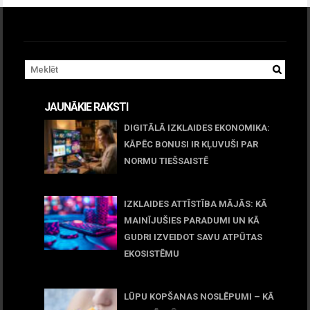
JAUNĀKIE RAKSTI
DIGITĀLĀ IZKLAIDES EKONOMIKA:
KĀPĒC BONUSI IR KĻUVUŠI PAR
NORMU TIEŠSAISTĒ
11 jūnijs, 2026
IZKLAIDES ATTĪSTĪBA MĀJĀS: KĀ
MAINĪJUŠIES PARADUMI UN KĀ
GUDRI IZVEIDOT SAVU ATPŪTAS
EKOSISTĒMU
05 maijs, 2026
LŪPU KOPŠANAS NOSLĒPUMI – KĀ