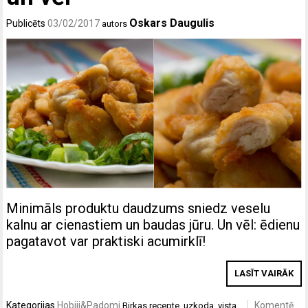
Oskars Daugulis
Publicēts
03/02/2017
autors
Minimāls produktu daudzums sniedz veselu
kalnu ar cienastiem un baudas jūru. Un vēl: ēdienu
pagatavot var praktiski acumirklī!
LASĪT VAIRĀK
Kategorijas
Hobiji&Padomi
Komentē
Birkas
recepte
,
uzkoda
,
vista