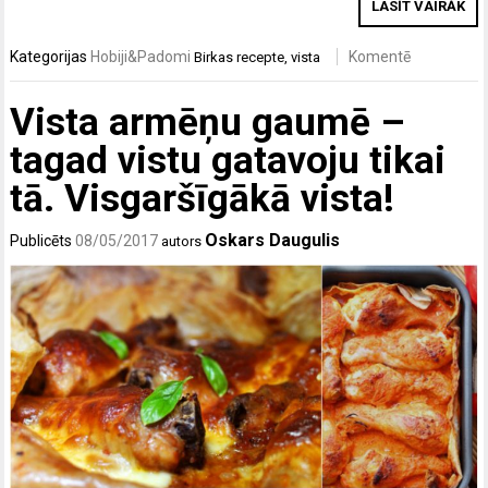
LASĪT VAIRĀK
Kategorijas
Hobiji&Padomi
Komentē
Birkas
recepte
,
vista
Vista armēņu gaumē –
tagad vistu gatavoju tikai
tā. Visgaršīgākā vista!
Oskars Daugulis
Publicēts
08/05/2017
autors