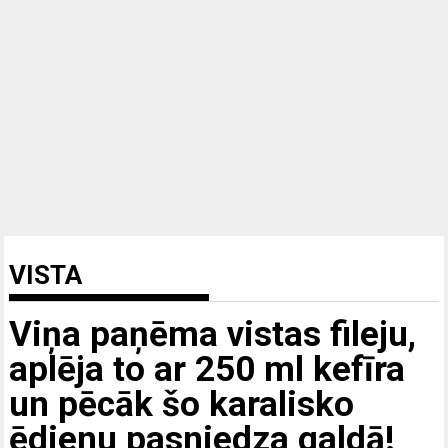
VISTA
Viņa paņēma vistas fileju,
aplēja to ar 250 ml kefīra
un pēcāk šo karalisko
ēdienu pasniedza galdā!