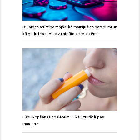
Izklaides attīstība mājās: kā mainījušies paradumi un
kā gudri izveidot savu atpūtas ekosistēmu
Lūpu kopšanas noslēpumi – kā uzturēt lūpas
maigas?