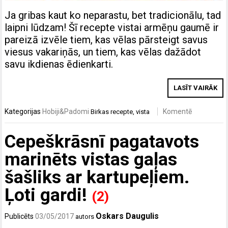
Ja gribas kaut ko neparastu, bet tradicionālu, tad
laipni lūdzam! Šī recepte vistai armēņu gaumē ir
pareizā izvēle tiem, kas vēlas pārsteigt savus
viesus vakariņās, un tiem, kas vēlas dažādot
savu ikdienas ēdienkarti.
LASĪT VAIRĀK
Kategorijas
Hobiji&Padomi
Komentē
Birkas
recepte
,
vista
Cepeškrāsnī pagatavots
marinēts vistas gaļas
šašliks ar kartupeļiem.
Ļoti gardi!
(2)
Oskars Daugulis
Publicēts
03/05/2017
autors