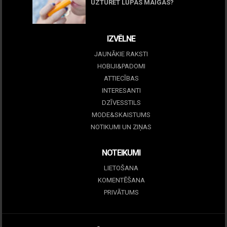
UZTURĒT LŪPAS MAIGAS?
09 marts, 2026
IZVĒLNE
JAUNĀKIE RAKSTI
HOBIJI&PADOMI
ATTIECĪBAS
INTERESANTI
DZĪVESSTILS
MODE&SKAISTUMS
NOTIKUMI UN ZIŅAS
NOTEIKUMI
LIETOŠANA
KOMENTĒŠANA
PRIVĀTUMS