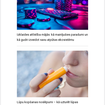
Izklaides attīstība mājās: kā mainījušies paradumi un
kā gudri izveidot savu atpūtas ekosistēmu
Lūpu kopšanas noslēpumi – kā uzturēt lūpas