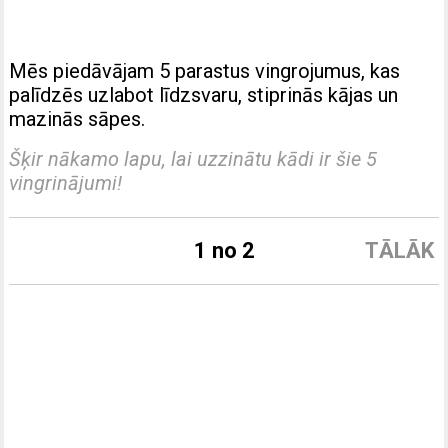
Mēs piedāvājam 5 parastus vingrojumus, kas
palīdzēs uzlabot līdzsvaru, stiprinās kājas un
mazinās sāpes.
Šķir nākamo lapu, lai uzzinātu kādi ir šie 5
vingrinājumi!
1 no 2
TĀLĀK