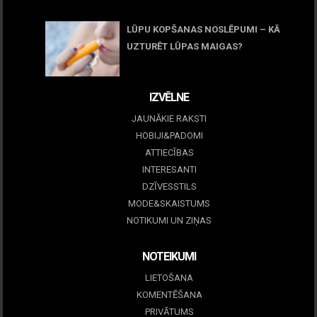
05 maijs, 2026
LŪPU KOPŠANAS NOSLĒPUMI – KĀ
UZTURĒT LŪPAS MAIGAS?
09 marts, 2026
IZVĒLNE
JAUNĀKIE RAKSTI
HOBIJI&PADOMI
ATTIECĪBAS
INTERESANTI
DZĪVESSTILS
MODE&SKAISTUMS
NOTIKUMI UN ZIŅAS
NOTEIKUMI
LIETOŠANA
KOMENTĒŠANA
PRIVĀTUMS