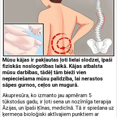
Mūsu kājas ir pakļautas ļoti lielai slodzei, īpaši
fiziskās noslogotības laikā. Kājas atbalsta
mūsu darbības, tādēļ tām bieži vien
nepieciešama mūsu palīdzība, lai nerastos
sāpes gurnos, ceļos un mugurā.
Akupresūra, ko izmanto jau apmēram 5
tūkstošus gadu, ir ļoti sena un nozīmīga terapija
Āzijas, un īpaši Ķīnas, medicīnā. Tā ir spiešana uz
ķermeņa bioloģiski aktīvajiem punktiem ar