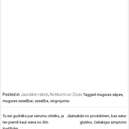
Posted in
Jaunākie raksti
,
Notikumi un Ziņas
Tagged
muguras sāpes
,
muguras veselībai
,
veselība
,
vingrojumiu
Ziņu
Tu esi gudrāks par vairumu cilvēku, ja
Jāatsakās no produktiem, kas satur
izvēlne
tev piemīt kaut viena no šīm
glutēnu. Celiakijas simptomi
īpašībām