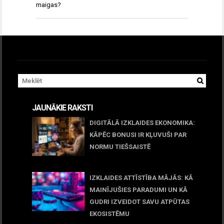
maigas?
JAUNĀKIE RAKSTI
DIGITĀLĀ IZKLAIDES EKONOMIKA:
KĀPĒC BONUSI IR KĻUVUŠI PAR
NORMU TIEŠSAISTĒ
11 jūnijs, 2026
IZKLAIDES ATTĪSTĪBA MĀJĀS: KĀ
MAINĪJUŠIES PARADUMI UN KĀ
GUDRI IZVEIDOT SAVU ATPŪTAS
EKOSISTĒMU