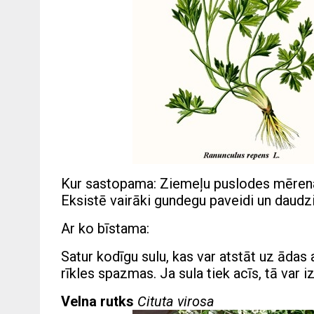
Kur sastopama: Ziemeļu puslodes mērenaj
Eksistē vairāki gundegu paveidi un daudzi 
Ar ko bīstama:
Satur kodīgu sulu, kas var atstāt uz ādas
rīkles spazmas. Ja sula tiek acīs, tā var 
Velna rutks
Cituta virosa