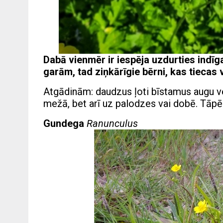
Dabā vienmēr ir iespēja uzdurties indīg
garām, tad ziņkārīgie bērni, kas tiecas 
Atgādinām: daudzus ļoti bīstamus augu ve
mežā, bet arī uz palodzes vai dobē. Tāpēc
Gundega
Ranunculus