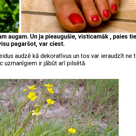
am augam. Un ja pieaugušie, visticamāk , paies ti
visu pagaršot, var ciest.
idus audzē kā dekoratīvus un tos var ieraudzīt ne t
 uzmanīgiem ir jābūt arī pilsētā.