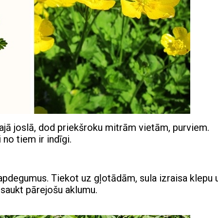
ā joslā, dod priekšroku mitrām vietām, purviem.
no tiem ir indīgi.
 apdegumus. Tiekot uz gļotādām, sula izraisa klepu 
izsaukt pārejošu aklumu.