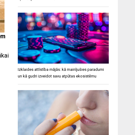
em
ikai
Izklaides attīstība mājās: kā mainījušies paradumi
un kā gudri izveidot savu atpūtas ekosistēmu