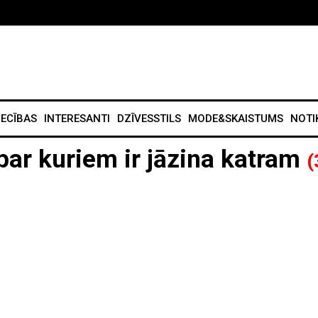
IECĪBAS
INTERESANTI
DZĪVESSTILS
MODE&SKAISTUMS
NOTI
 par kuriem ir jāzina katram
(