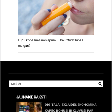
Lūpu kopšanas noslēpumi – kā uzturēt lūpas
maigas?
JAUNĀKIE RAKSTI
DIGITĀLĀ IZKLAIDES EKONOMIKA:
KĀPĒC BONUSI IR KĻUVUŠI PAR