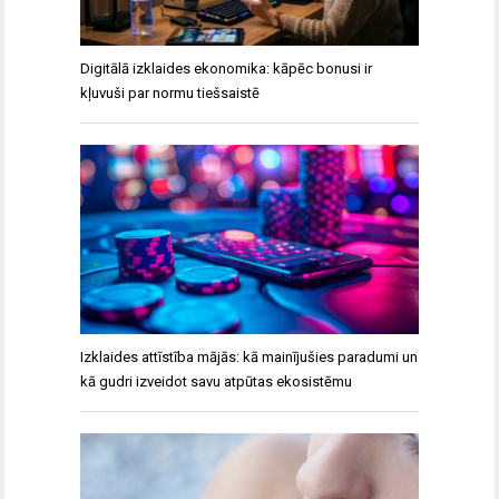
Digitālā izklaides ekonomika: kāpēc bonusi ir
kļuvuši par normu tiešsaistē
Izklaides attīstība mājās: kā mainījušies paradumi un
kā gudri izveidot savu atpūtas ekosistēmu