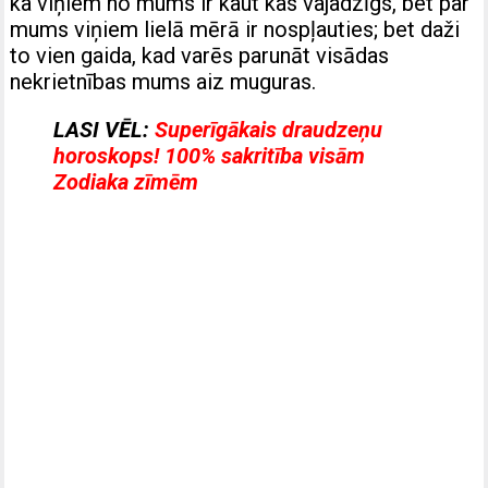
ka viņiem no mums ir kaut kas vajadzīgs, bet par
mums viņiem lielā mērā ir nospļauties; bet daži
to vien gaida, kad varēs parunāt visādas
nekrietnības mums aiz muguras.
LASI VĒL:
Superīgākais draudzeņu
horoskops! 100% sakritība visām
Zodiaka zīmēm