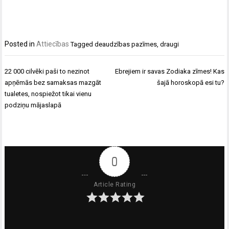
Posted in
Attiecības
Tagged
deaudzības pazīmes
,
draugi
Ziņu
22 000 cilvēki paši to nezinot
Ebrejiem ir savas Zodiaka zīmes! Kas
izvēlne
apņēmās bez samaksas mazgāt
šajā horoskopā esi tu?
tualetes, nospiežot tikai vienu
podziņu mājaslapā
0
Article Rating