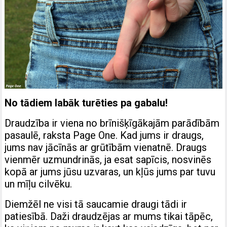
No tādiem labāk turēties pa gabalu!
Draudzība ir viena no brīnišķīgākajām parādībām
pasaulē, raksta Page One. Kad jums ir draugs,
jums nav jācīnās ar grūtībām vienatnē. Draugs
vienmēr uzmundrinās, ja esat sapīcis, nosvinēs
kopā ar jums jūsu uzvaras, un kļūs jums par tuvu
un mīļu cilvēku.
Diemžēl ne visi tā saucamie draugi tādi ir
patiesībā. Daži draudzējas ar mums tikai tāpēc,