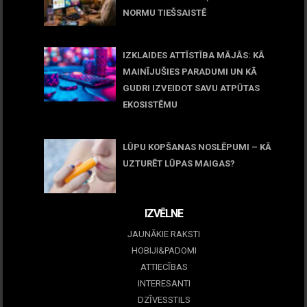
NORMU TIEŠSAISTĒ
11 jūnijs, 2026
IZKLAIDES ATTĪSTĪBA MĀJĀS: KĀ
MAINĪJUŠIES PARADUMI UN KĀ
GUDRI IZVEIDOT SAVU ATPŪTAS
EKOSISTĒMU
05 maijs, 2026
LŪPU KOPŠANAS NOSLĒPUMI – KĀ
UZTURĒT LŪPAS MAIGAS?
09 marts, 2026
IZVĒLNE
JAUNĀKIE RAKSTI
HOBIJI&PADOMI
ATTIECĪBAS
INTERESANTI
DZĪVESSTILS