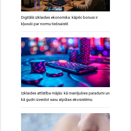
Digitālā izklaides ekonomika: kāpēc bonusi ir
kļuvuši par normu tiešsaistē
Izklaides attīstība mājās: kā mainījušies paradumi un
kā gudri izveidot savu atpūtas ekosistēmu