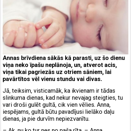
Annas brīvdiena sākās kā parasti, uz šo dienu
viņa neko īpašu neplānoja, un, atverot acis,
viņa tikai pagriezās uz otriem sāniem, lai
pavārtītos vēl vienu stundu vai divas.
Jā, teiksim, visticamāk, ka ikvienam ir tādas
slinkuma dienas, kad nekur nevajag steigties, tu
vari droši gulēt gultā, cik vien vēlies. Anna,
iespējams, gultā būtu pavadījusi lielāko daļu
dienas, ja pie durvīm nepiezvanītu.
– Ak, nu ko tur nes no paša rīta. – Anna