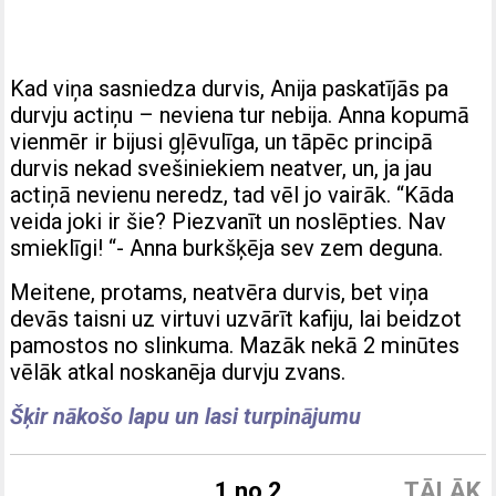
Kad viņa sasniedza durvis, Anija paskatījās pa
durvju actiņu – neviena tur nebija. Anna kopumā
vienmēr ir bijusi gļēvulīga, un tāpēc principā
durvis nekad svešiniekiem neatver, un, ja jau
actiņā nevienu neredz, tad vēl jo vairāk. “Kāda
veida joki ir šie? Piezvanīt un noslēpties. Nav
smieklīgi! “- Anna burkšķēja sev zem deguna.
Meitene, protams, neatvēra durvis, bet viņa
devās taisni uz virtuvi uzvārīt kafiju, lai beidzot
pamostos no slinkuma. Mazāk nekā 2 minūtes
vēlāk atkal noskanēja durvju zvans.
Šķir nākošo lapu un lasi turpinājumu
1 no 2
TĀLĀK