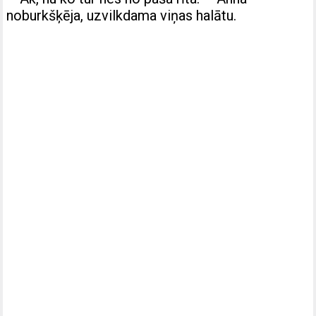
noburkšķēja, uzvilkdama viņas halātu.