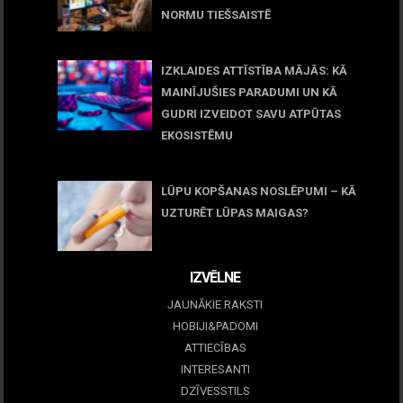
NORMU TIEŠSAISTĒ
11 jūnijs, 2026
IZKLAIDES ATTĪSTĪBA MĀJĀS: KĀ
MAINĪJUŠIES PARADUMI UN KĀ
GUDRI IZVEIDOT SAVU ATPŪTAS
EKOSISTĒMU
05 maijs, 2026
LŪPU KOPŠANAS NOSLĒPUMI – KĀ
UZTURĒT LŪPAS MAIGAS?
09 marts, 2026
IZVĒLNE
JAUNĀKIE RAKSTI
HOBIJI&PADOMI
ATTIECĪBAS
INTERESANTI
DZĪVESSTILS