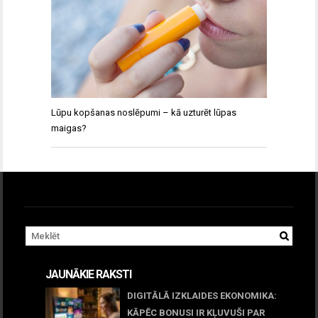
Lūpu kopšanas noslēpumi – kā uzturēt lūpas
maigas?
JAUNĀKIE RAKSTI
DIGITĀLĀ IZKLAIDES EKONOMIKA:
KĀPĒC BONUSI IR KĻUVUŠI PAR