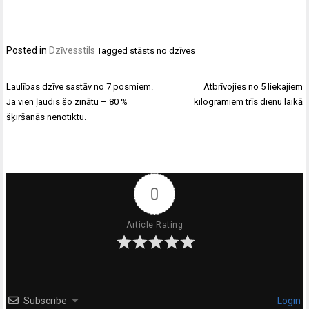
Posted in
Dzīvesstils
Tagged
stāsts no dzīves
Ziņu
Laulības dzīve sastāv no 7 posmiem.
Atbrīvojies no 5 liekajiem
izvēlne
Ja vien ļaudis šo zinātu – 80 %
kilogramiem trīs dienu laikā
šķiršanās nenotiktu.
0
Article Rating
Subscribe
Login