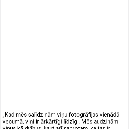
„Kad mēs salīdzinām viņu fotogrāfijas vienādā
vecumā, viņi ir ārkārtīgi līdzīgi. Mēs audzinām
viņus kā dvīņus, kaut arī saprotam, ka tas ir