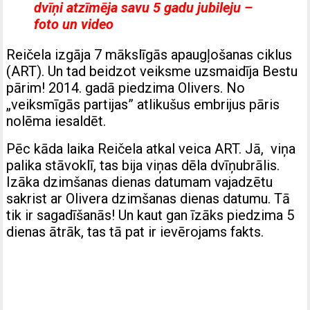
dvīņi atzīmēja savu 5 gadu jubileju –
foto un video
Reičela izgāja 7 mākslīgās apaugļošanas ciklus
(ART). Un tad beidzot veiksme uzsmaidīja Bestu
pārim! 2014. gadā piedzima Olivers. No
„veiksmīgās partijas” atlikušus embrijus pāris
nolēma iesaldēt.
Pēc kāda laika Reičela atkal veica ART. Jā, viņa
palika stāvoklī, tas bija viņas dēla dvīņubrālis.
Izāka dzimšanas dienas datumam vajadzētu
sakrist ar Olivera dzimšanas dienas datumu. Tā
tik ir sagadīšanās! Un kaut gan īzāks piedzima 5
dienas ātrāk, tas tā pat ir ievērojams fakts.