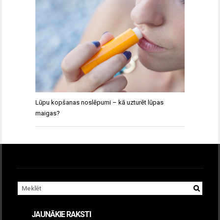
Lūpu kopšanas noslēpumi – kā uzturēt lūpas
maigas?
JAUNĀKIE RAKSTI