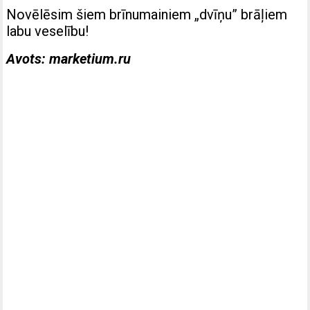
Novēlēsim šiem brīnumainiem „dvīņu” brāļiem
labu veselību!
Avots: marketium.ru