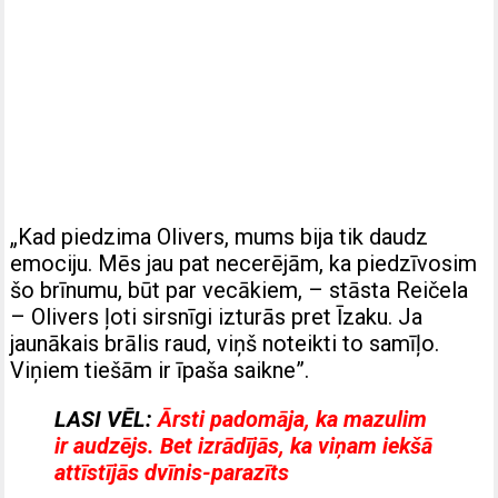
„Kad piedzima Olivers, mums bija tik daudz
emociju. Mēs jau pat necerējām, ka piedzīvosim
šo brīnumu, būt par vecākiem, – stāsta Reičela
– Olivers ļoti sirsnīgi izturās pret Īzaku. Ja
jaunākais brālis raud, viņš noteikti to samīļo.
Viņiem tiešām ir īpaša saikne”.
LASI VĒL:
Ārsti padomāja, ka mazulim
ir audzējs. Bet izrādījās, ka viņam iekšā
attīstījās dvīnis-parazīts