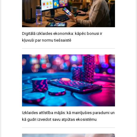
Digitālā izklaides ekonomika: kāpēc bonusi ir
kļuvuši par normu tiešsaistē
Izklaides attīstība mājās: kā mainījušies paradumi un
kā gudri izveidot savu atpūtas ekosistēmu