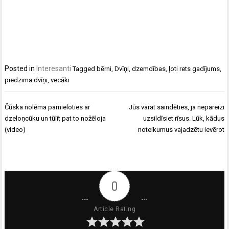
Posted in
Interesanti
Tagged
bērni
,
Dvīņi
,
dzemdības
,
ļoti rets gadījums
,
piedzima dvīņi
,
vecāki
Ziņu
Čūska nolēma pamieloties ar
Jūs varat saindēties, ja nepareizi
izvēlne
dzeloņcūku un tūlīt pat to nožēloja
uzsildīsiet rīsus. Lūk, kādus
(video)
noteikumus vajadzētu ievērot
0
Article Rating