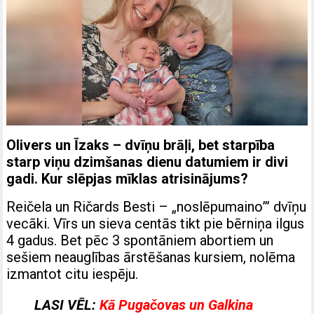
Olivers un Īzaks – dvīņu brāļi, bet starpība
starp viņu dzimšanas dienu datumiem ir divi
gadi. Kur slēpjas mīklas atrisinājums?
Reičela un Ričards Besti – „noslēpumaino”’ dvīņu
vecāki. Vīrs un sieva centās tikt pie bērniņa ilgus
4 gadus. Bet pēc 3 spontāniem abortiem un
sešiem neauglības ārstēšanas kursiem, nolēma
izmantot citu iespēju.
LASI VĒL:
Kā Pugačovas un Galkina