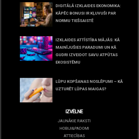
DIGITĀLĀ IZKLAIDES EKONOMIKA:
KĀPĒC BONUSI IR KĻUVUŠI PAR
NORMU TIEŠSAISTĒ
11 jūnijs, 2026
IZKLAIDES ATTĪSTĪBA MĀJĀS: KĀ
MAINĪJUŠIES PARADUMI UN KĀ
GUDRI IZVEIDOT SAVU ATPŪTAS
EKOSISTĒMU
05 maijs, 2026
LŪPU KOPŠANAS NOSLĒPUMI – KĀ
UZTURĒT LŪPAS MAIGAS?
09 marts, 2026
IZVĒLNE
JAUNĀKIE RAKSTI
HOBIJI&PADOMI
ATTIECĪBAS