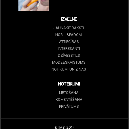
09 marts, 2026
IZVĒLNE
JAUNĀKIE RAKSTI
HOBIJI&PADOMI
ATTIECĪBAS
INTERESANTI
DZĪVESSTILS
MODE&SKAISTUMS
NOTIKUMI UN ZIŅAS
NOTEIKUMI
LIETOŠANA
KOMENTĒŠANA
PRIVĀTUMS
© IMS, 2014