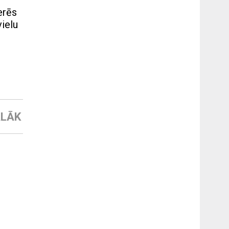
erēs
vielu
LĀK