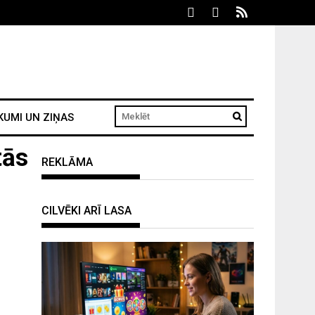
KUMI UN ZIŅAS
tās
REKLĀMA
CILVĒKI ARĪ LASA