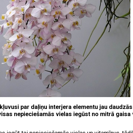
r kļuvusi par daļiņu interjera elementu jau daudzās
isas nepieciešamās vielas iegūst no mitrā gaisa 