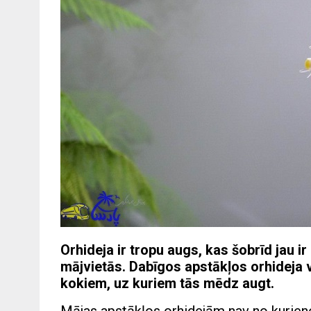
Orhideja ir tropu augs, kas šobrīd jau i
mājvietās. Dabīgos apstākļos orhideja v
kokiem, uz kuriem tās mēdz augt.