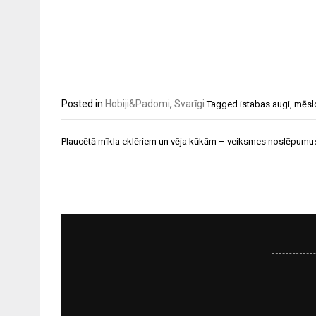
Posted in
Hobiji&Padomi
,
Svarīgi
Tagged
istabas augi
,
mēsl
Ziņu
Plaucētā mīkla eklēriem un vēja kūkām – veiksmes noslēpumu
izvēlne