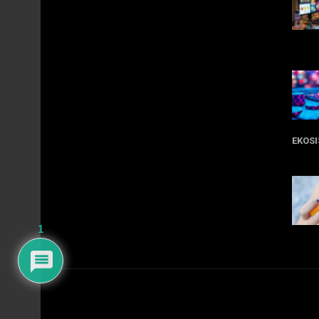
11 
EKOS
05 
1
09 