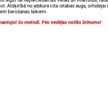
s iegūt tai nepieciešamās vielas un vitamīnus, tādē
. Atšķirībā no jebkura cita istabas auga, orhidejai i
iem barošanas laikiem.
zmantojot šo metodi. Pēc nedēļas notiks brīnums!