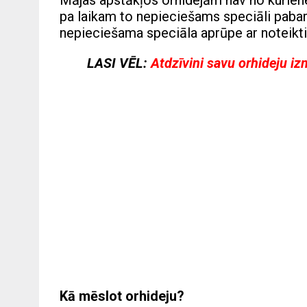
Mājas apstākļos orhidejām nav no kuriene
pa laikam to nepieciešams speciāli pabarot
nepieciešama speciāla aprūpe ar noteikt
LASI VĒL:
Atdzīvini savu orhideju i
Kā mēslot orhideju?