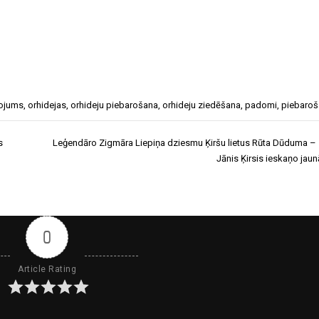
ojums
,
orhidejas
,
orhideju piebarošana
,
orhideju ziedēšana
,
padomi
,
piebaro
s
Leģendāro Zigmāra Liepiņa dziesmu Ķiršu lietus Rūta Dūduma – 
Jānis Ķirsis ieskaņo jaun
0
Article Rating