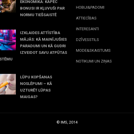
EKONOMIKA: KĀPĒC
HOBIJI&PADOMI
BONUSI IR KĻUVUŠI PAR
NORMU TIEŠSAISTĒ
ATTIECĪBAS
jūnijs, 2026
INTERESANTI
IZKLAIDES ATTĪSTĪBA
MĀJĀS: KĀ MAINĪJUŠIES
DZĪVESSTILS
PARADUMI UN KĀ GUDRI
MODE&SKAISTUMS
IZVEIDOT SAVU ATPŪTAS
ISTĒMU
NOTIKUMI UN ZIŅAS
maijs, 2026
LŪPU KOPŠANAS
NOSLĒPUMI – KĀ
UZTURĒT LŪPAS
MAIGAS?
marts, 2026
© IMS, 2014
|
Profitmag by