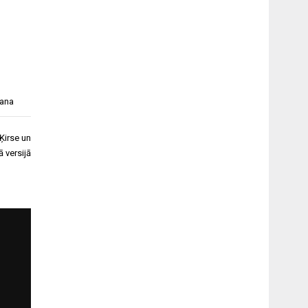
šana
Ķirse un
ā versijā