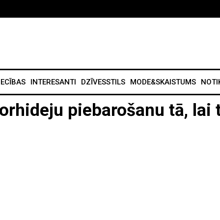
IECĪBAS
INTERESANTI
DZĪVESSTILS
MODE&SKAISTUMS
NOTI
 orhideju piebarošanu tā, lai 