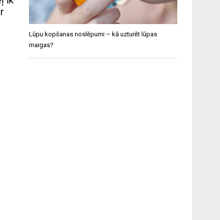
ļ ik
r
Lūpu kopšanas noslēpumi – kā uzturēt lūpas
maigas?