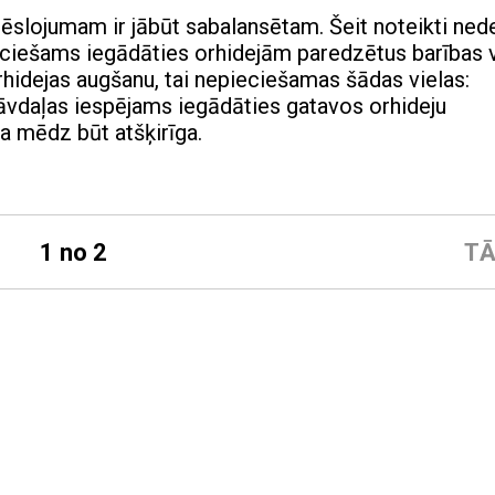
ēslojumam ir jābūt sabalansētam. Šeit noteikti ned
pieciešams iegādāties orhidejām paredzētus barības 
rhidejas augšanu, tai nepieciešamas šādas vielas:
astāvdaļas iespējams iegādāties gatavos orhideju
a mēdz būt atšķirīga.
1 no 2
TĀ