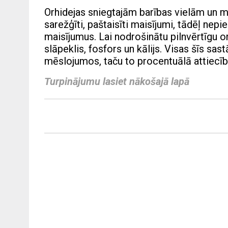
Orhidejas sniegtajām barības vielām un m
sarežģīti, paštaisīti maisījumi, tādēļ ne
maisījumus. Lai nodrošinātu pilnvērtīgu o
slāpeklis, fosfors un kālijs. Visas šīs s
mēslojumos, taču to procentuālā attiecīb
Turpinājumu lasiet nākošajā lapā