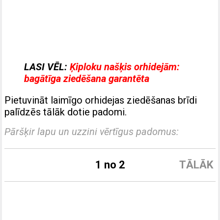
LASI VĒL:
Ķiploku našķis orhidejām:
bagātīga ziedēšana garantēta
Pietuvināt laimīgo orhidejas ziedēšanas brīdi
palīdzēs tālāk dotie padomi.
Pāršķir lapu un uzzini vērtīgus padomus:
1 no 2
TĀLĀK