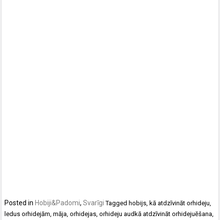
Posted in
Hobiji&Padomi
,
Svarīgi
Tagged
hobijs
,
kā atdzīvināt orhideju
,
ledus orhidejām
,
māja
,
orhidejas
,
orhideju audkā atdzīvināt orhidejuēšana
,