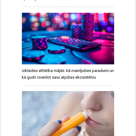
Izklaides attīstība mājās: kā mainījušies paradumi un
kā gudri izveidot savu atpūtas ekosistēmu