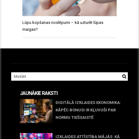
Lūpu kopšanas noslēpumi – kā uzturēt lūpas
maigas?
JAUNĀKIE RAKSTI
DIGITĀLĀ IZKLAIDES EKONOMIKA:
KĀPĒC BONUSI IR KĻUVUŠI PAR
NORMU TIEŠSAISTĒ
11 jūnijs, 2026
IZKLAIDES ATTĪSTĪBA MĀJĀS: KĀ