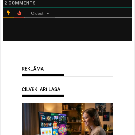
2
COMMENTS
Oldest
REKLĀMA
CILVĒKI ARĪ LASA