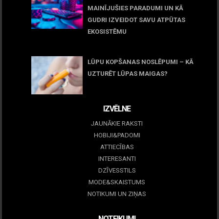
MAINĪJUŠIES PARADUMI UN KĀ
GUDRI IZVEIDOT SAVU ATPŪTAS
EKOSISTĒMU
05 maijs, 2026
LŪPU KOPŠANAS NOSLĒPUMI – KĀ
UZTURĒT LŪPAS MAIGAS?
09 marts, 2026
IZVĒLNE
JAUNĀKIE RAKSTI
HOBIJI&PADOMI
ATTIECĪBAS
INTERESANTI
DZĪVESSTILS
MODE&SKAISTUMS
NOTIKUMI UN ZIŅAS
NOTEIKUMI