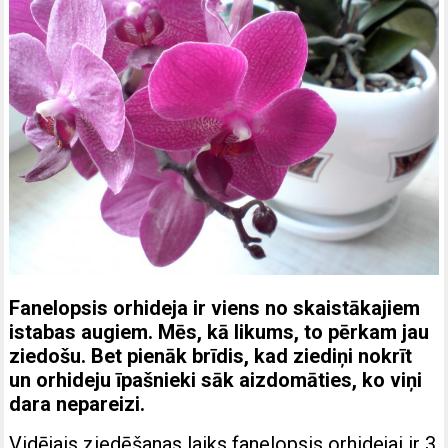
Fanelopsis orhideja ir viens no skaistākajiem
istabas augiem. Mēs, kā likums, to pērkam jau
ziedošu. Bet pienāk brīdis, kad ziediņi nokrīt
un orhideju īpašnieki sāk aizdomāties, ko viņi
dara nepareizi.
Vidējais ziedēšanas laiks fanelopsis orhidejai ir 3