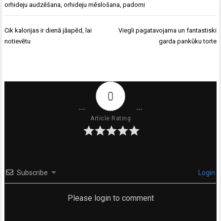
orhideju audzēšana
,
orhideju mēslošana
,
padomi
Ziņu
Cik kalorijas ir dienā jāapēd, lai
Viegli pagatavojama un fantastiski
izvēlne
notievētu
garda pankūku torte
0
Article Rating
Subscribe
Login
Please login to comment