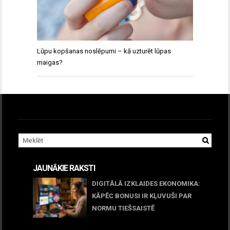
Lūpu kopšanas noslēpumi – kā uzturēt lūpas
maigas?
JAUNĀKIE RAKSTI
DIGITĀLĀ IZKLAIDES EKONOMIKA:
KĀPĒC BONUSI IR KĻUVUŠI PAR
NORMU TIEŠSAISTĒ
11 jūnijs, 2026