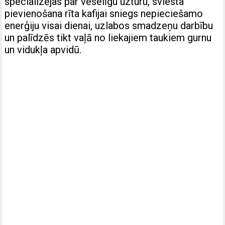
specializējas par veselīgu uzturu, sviesta
pievienošana rīta kafijai sniegs nepieciešamo
enerģiju visai dienai, uzlabos smadzeņu darbību
un palīdzēs tikt vaļā no liekajiem taukiem gurnu
un vidukļa apvidū.