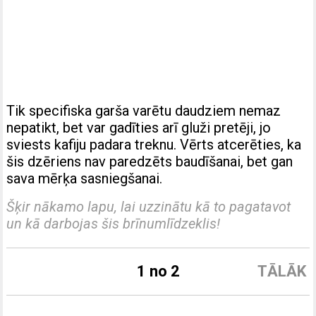
Tik specifiska garša varētu daudziem nemaz
nepatikt, bet var gadīties arī gluži pretēji, jo
sviests kafiju padara treknu. Vērts atcerēties, ka
šis dzēriens nav paredzēts baudīšanai, bet gan
sava mērķa sasniegšanai.
Šķir nākamo lapu, lai uzzinātu kā to pagatavot
un kā darbojas šis brīnumlīdzeklis!
1 no 2
TĀLĀK