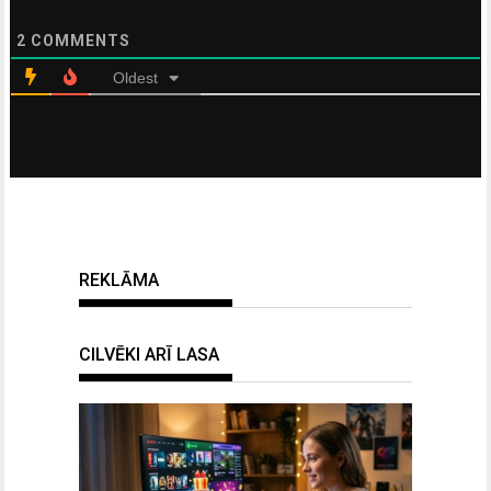
2
COMMENTS
Oldest
REKLĀMA
CILVĒKI ARĪ LASA