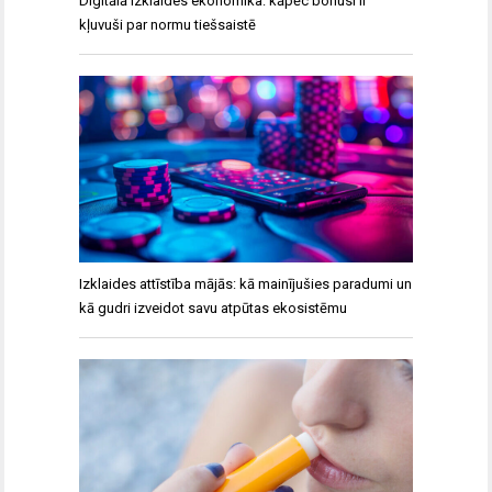
Digitālā izklaides ekonomika: kāpēc bonusi ir
kļuvuši par normu tiešsaistē
Izklaides attīstība mājās: kā mainījušies paradumi un
kā gudri izveidot savu atpūtas ekosistēmu