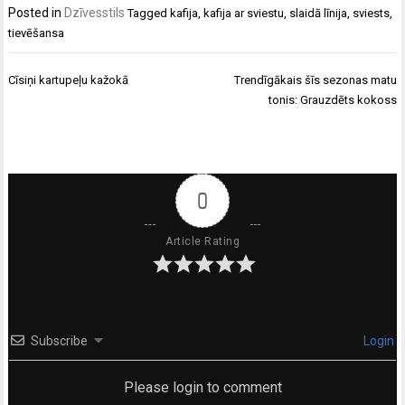
Posted in
Dzīvesstils
Tagged
kafija
,
kafija ar sviestu
,
slaidā līnija
,
sviests
,
tievēšansa
Ziņu
Cīsiņi kartupeļu kažokā
Trendīgākais šīs sezonas matu
izvēlne
tonis: Grauzdēts kokoss
0
Article Rating
Subscribe
Login
Please login to comment