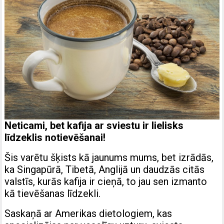
Neticami, bet kafija ar sviestu ir lielisks
līdzeklis notievēšanai!
Šis varētu šķists kā jaunums mums, bet izrādās,
ka Singapūrā, Tibetā, Anglijā un daudzās citās
valstīs, kurās kafija ir cieņā, to jau sen izmanto
kā tievēšanas līdzekli.
Saskaņā ar Amerikas dietologiem, kas