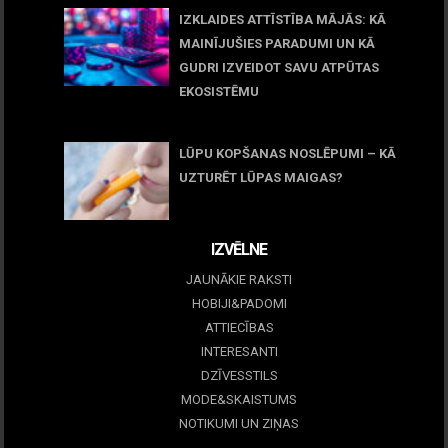
IZKLAIDES ATTĪSTĪBA MĀJĀS: KĀ
MAINĪJUŠIES PARADUMI UN KĀ
GUDRI IZVEIDOT SAVU ATPŪTAS
EKOSISTĒMU
05 maijs, 2026
LŪPU KOPŠANAS NOSLĒPUMI – KĀ
UZTURĒT LŪPAS MAIGAS?
09 marts, 2026
IZVĒLNE
JAUNĀKIE RAKSTI
HOBIJI&PADOMI
ATTIECĪBAS
INTERESANTI
DZĪVESSTILS
MODE&SKAISTUMS
NOTIKUMI UN ZIŅAS