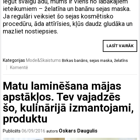
iegūt svaigu ādu, mums ir viens no labākajiem
ieteikumiem – želatīna un banānu sejas maska.
Ja regulāri veiksiet šo sejas kosmētisko
procedūru, āda attīrīsies, kļūs daudz gludāka un
mazliet nostiepsies.
LASĪT VAIRĀK
Kategorijas
Mode&Skaistums
Birkas
banāns
,
sejas maska
,
želatīns
Komentē
Matu laminēšana mājas
apstākļos. Tev vajadzēs
šo, kulinārijā izmantojami,
produktu
Oskars Daugulis
Publicēts
06/09/2016
autors