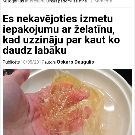
Kategorijas
Interesanti
Komentē
Birkas
padomi
,
želatīns
Es nekavējoties izmetu
iepakojumu ar želatīnu,
kad uzzināju par kaut ko
daudz labāku
Oskars Daugulis
Publicēts
10/05/2017
autors