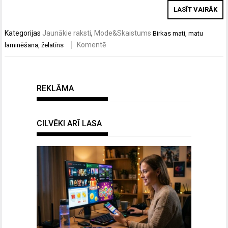
LASĪT VAIRĀK
Kategorijas
Jaunākie raksti
,
Mode&Skaistums
Birkas
mati
,
matu
Komentē
laminēšana
,
želatīns
REKLĀMA
CILVĒKI ARĪ LASA