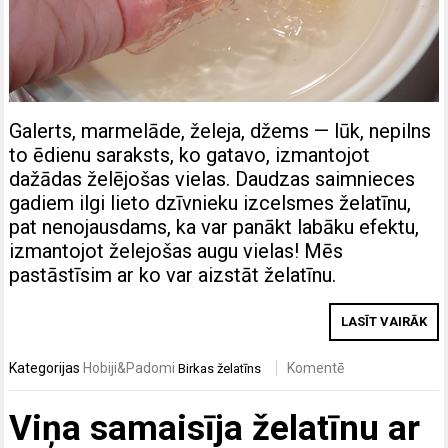
Galerts, marmelāde, želeja, džems — lūk, nepilns
to ēdienu saraksts, ko gatavo, izmantojot
dažādas želējošas vielas. Daudzas saimnieces
gadiem ilgi lieto dzīvnieku izcelsmes želatīnu,
pat nenojausdams, ka var panākt labāku efektu,
izmantojot želejošas augu vielas! Mēs
pastāstīsim ar ko var aizstāt želatīnu.
LASĪT VAIRĀK
Kategorijas
Hobiji&Padomi
Komentē
Birkas
želatīns
Viņa samaisīja želatīnu ar