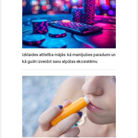
Izklaides attīstība mājās: kā mainījušies paradumi un
kā gudri izveidot savu atpūtas ekosistēmu