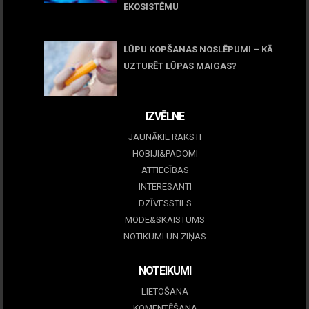
EKOSISTĒMU
05 maijs, 2026
LŪPU KOPŠANAS NOSLĒPUMI – KĀ
UZTURĒT LŪPAS MAIGAS?
09 marts, 2026
IZVĒLNE
JAUNĀKIE RAKSTI
HOBIJI&PADOMI
ATTIECĪBAS
INTERESANTI
DZĪVESSTILS
MODE&SKAISTUMS
NOTIKUMI UN ZIŅAS
NOTEIKUMI
LIETOŠANA
KOMENTĒŠANA