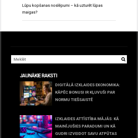
Lūpu kopšanas noslēpumi – kā uzturēt lūpas
maigas?
JAUNĀKIE RAKSTI
DIGITĀLĀ IZKLAIDES EKONOMIKA:
KĀPĒC BONUSI IR KĻUVUŠI PAR
NORMU TIEŠSAISTĒ
11 jūnijs, 2026
IZKLAIDES ATTĪSTĪBA MĀJĀS: KĀ
MAINĪJUŠIES PARADUMI UN KĀ
GUDRI IZVEIDOT SAVU ATPŪTAS