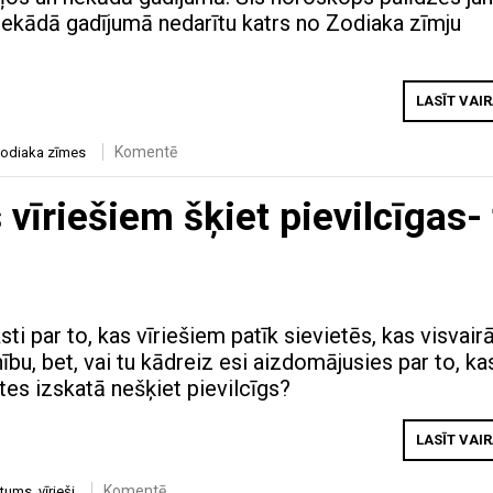
nekādā gadījumā nedarītu katrs no Zodiaka zīmju
LASĪT VAI
Komentē
odiaka zīmes
 vīriešiem šķiet pievilcīgas-
aksti par to, kas vīriešiem patīk sievietēs, kas visvair
bu, bet, vai tu kādreiz esi aizdomājusies par to, ka
tes izskatā nešķiet pievilcīgs?
LASĪT VAI
Komentē
stums
,
vīrieši