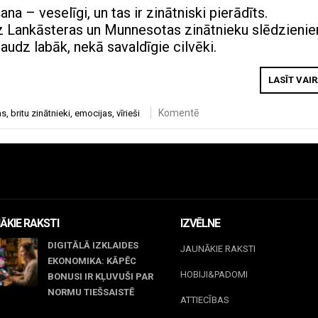
na – veselīgi, un tas ir zinātniski pierādīts.
z Lankāsteras un Munnesotas zinātnieku slēdzienie
daudz labāk, nekā savaldīgie cilvēki.
LASĪT VAI
Komentē
as
,
britu zinātnieki
,
emocijas
,
vīrieši
ĀKIE RAKSTI
IZVĒLNE
DIGITĀLĀ IZKLAIDES
JAUNĀKIE RAKSTI
EKONOMIKA: KĀPĒC
HOBIJI&PADOMI
BONUSI IR KĻUVUŠI PAR
NORMU TIEŠSAISTĒ
ATTIECĪBAS
jūnijs, 2026