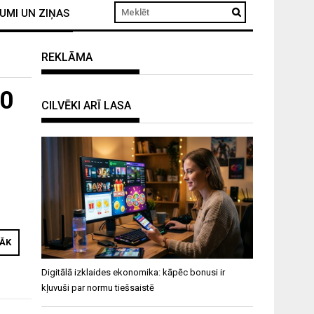
UMI UN ZIŅAS
REKLĀMA
90
CILVĒKI ARĪ LASA
RĀK
Digitālā izklaides ekonomika: kāpēc bonusi ir
kļuvuši par normu tiešsaistē