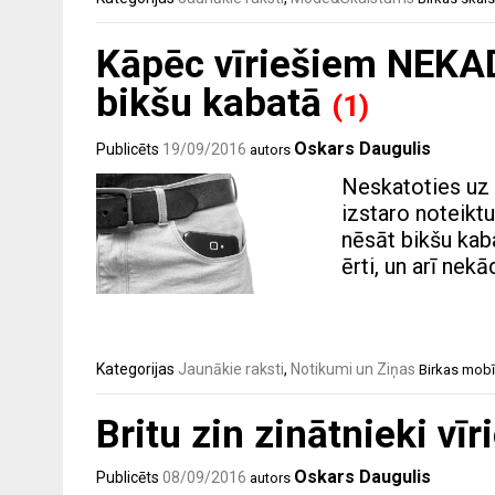
Kāpēc vīriešiem NEKAD
bikšu kabatā
(1)
Oskars Daugulis
Publicēts
19/09/2016
autors
Neskatoties uz 
izstaro noteikt
nēsāt bikšu kaba
ērti, un arī ne
Kategorijas
Jaunākie raksti
,
Notikumi un Ziņas
Birkas
mobīl
Britu zin zinātnieki vī
Oskars Daugulis
Publicēts
08/09/2016
autors