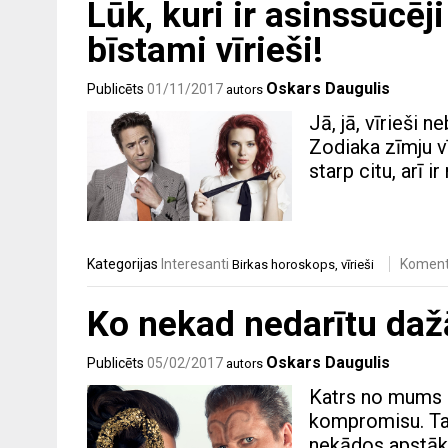
Lūk, kuri ir asinssūcēj
bīstami vīrieši!
Oskars Daugulis
Publicēts
01/11/2017
autors
Jā, jā, vīrieši 
Zodiaka zīmju vī
starp citu, arī i
Kategorijas
Interesanti
Komen
Birkas
horoskops
,
vīrieši
Ko nekad nedarītu daž
Oskars Daugulis
Publicēts
05/02/2017
autors
Katrs no mums d
kompromisu. Tač
nekādos apstāk