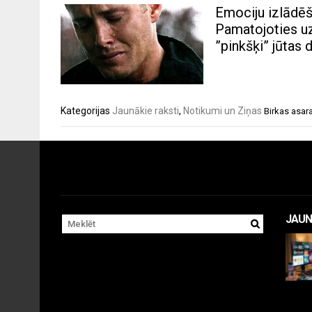
Emociju izlādēša
Pamatojoties u
”pinkšķi” jūtas 
Kategorijas
Jaunākie raksti
,
Notikumi un Ziņas
Birkas
asar
JAUN
11 