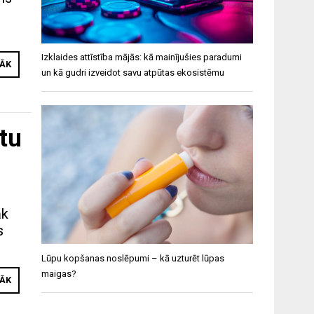
Izklaides attīstība mājās: kā mainījušies paradumi
RĀK
un kā gudri izveidot savu atpūtas ekosistēmu
 tu
āk
s
Lūpu kopšanas noslēpumi – kā uzturēt lūpas
maigas?
RĀK