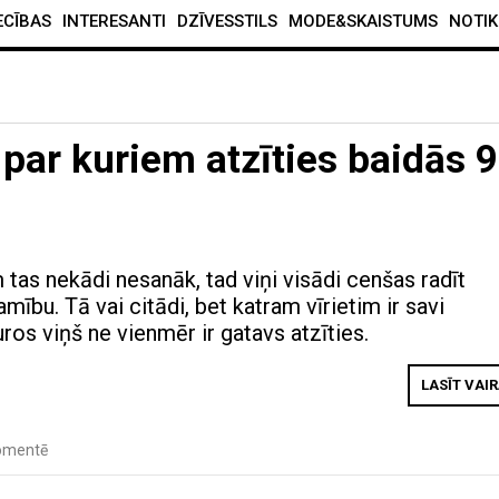
ECĪBAS
INTERESANTI
DZĪVESSTILS
MODE&SKAISTUMS
NOTIK
 par kuriem atzīties baidās 
m tas nekādi nesanāk, tad viņi visādi cenšas radīt
mību. Tā vai citādi, bet katram vīrietim ir savi
ros viņš ne vienmēr ir gatavs atzīties.
LASĪT VAI
omentē