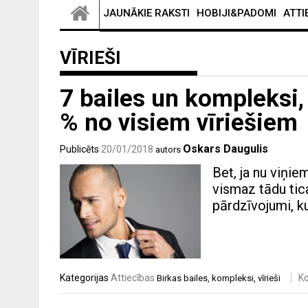
JAUNĀKIE RAKSTI
HOBIJI&PADOMI
ATTI
VĪRIEŠI
7 bailes un kompleksi,
% no visiem vīriešiem
Oskars Daugulis
Publicēts
20/01/2018
autors
Bet, ja nu viņie
vismaz tādu tica
pārdzīvojumi, ku
Kategorijas
Attiecības
K
Birkas
bailes
,
kompleksi
,
vīrieši