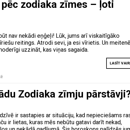
i pēc zodiaka zīmes – ļoti
nebūt nav nekādi eņģeļi! Lūk, jums arī viskaitīgāko
riešu reitings. Atrodi sevi, ja esi vīrietis. Un meiten
r noderīgi uzzināt, kas viņas sagaida.
LASĪT VAI
tē
ādu Zodiaka zīmju pārstāvji
zīvē ir sastapies ar situāciju, kad nepieciešams ra
u ir lietas, kuras mēs nebūtu gatavi darīt nekad,
ļos un nekādā gadījumā. Šis horoskops palīdzēs ju