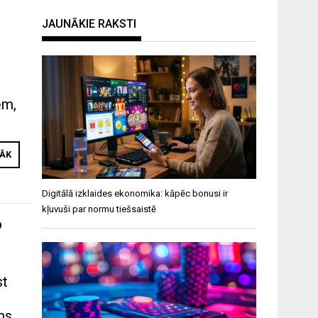
JAUNĀKIE RAKSTI
ēm,
RĀK
Digitālā izklaides ekonomika: kāpēc bonusi ir
kļuvuši par normu tiešsaistē
?
st
ms