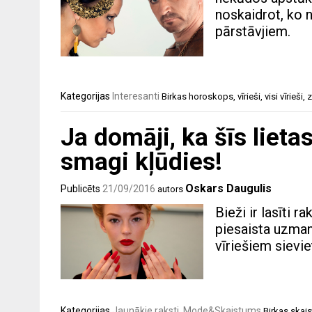
noskaidrot, ko 
pārstāvjiem.
Kategorijas
Interesanti
Birkas
horoskops
,
vīrieši
,
visi vīrieši
,
z
Ja domāji, ka šīs lietas
smagi kļūdies!
Oskars Daugulis
Publicēts
21/09/2016
autors
Bieži ir lasīti r
piesaista uzmanī
vīriešiem sievie
Kategorijas
Jaunākie raksti
,
Mode&Skaistums
Birkas
skai