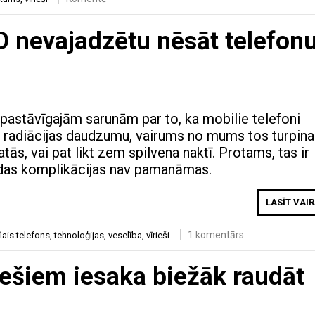
 nevajadzētu nēsāt telefon
pastāvīgajām sarunām par to, ka mobilie telefoni
u radiācijas daudzumu, vairums no mums tos turpina
tās, vai pat likt zem spilvena naktī. Protams, tas ir
kādas komplikācijas nav pamanāmas.
LASĪT VAI
1 komentārs
ais telefons
,
tehnoloģijas
,
veselība
,
vīrieši
riešiem iesaka biežāk raudāt