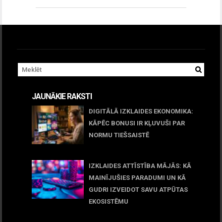
JAUNĀKIE RAKSTI
DIGITĀLĀ IZKLAIDES EKONOMIKA:
KĀPĒC BONUSI IR KĻUVUŠI PAR
NORMU TIEŠSAISTĒ
11 jūnijs, 2026
IZKLAIDES ATTĪSTĪBA MĀJĀS: KĀ
MAINĪJUŠIES PARADUMI UN KĀ
GUDRI IZVEIDOT SAVU ATPŪTAS
EKOSISTĒMU
05 maijs, 2026