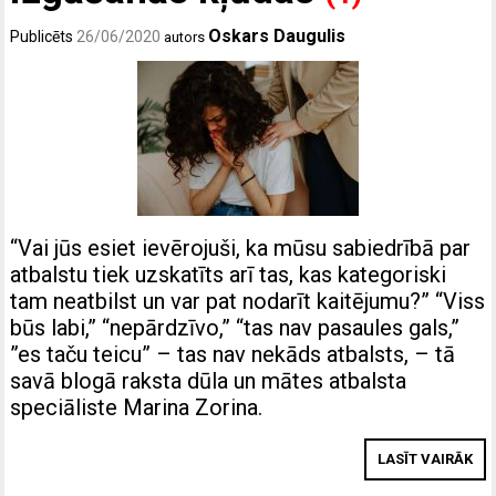
Oskars Daugulis
Publicēts
26/06/2020
autors
“Vai jūs esiet ievērojuši, ka mūsu sabiedrībā par
atbalstu tiek uzskatīts arī tas, kas kategoriski
tam neatbilst un var pat nodarīt kaitējumu?” “Viss
būs labi,” “nepārdzīvo,” “tas nav pasaules gals,”
”es taču teicu” – tas nav nekāds atbalsts, – tā
savā blogā raksta dūla un mātes atbalsta
speciāliste Marina Zorina.
LASĪT VAIRĀK