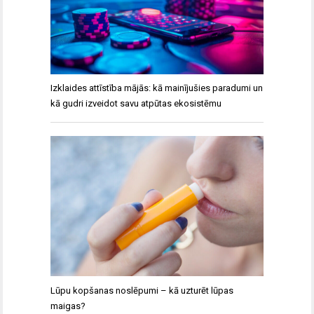
Izklaides attīstība mājās: kā mainījušies paradumi un
kā gudri izveidot savu atpūtas ekosistēmu
Lūpu kopšanas noslēpumi – kā uzturēt lūpas
maigas?