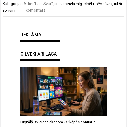
Kategorijas
Attiecības
,
Svarīgi
Birkas
Nelaimīgi cilvēki
,
pēc nāves
,
tukši
1 komentārs
solījumi
REKLĀMA
CILVĒKI ARĪ LASA
Digitālā izklaides ekonomika: kāpēc bonusi ir