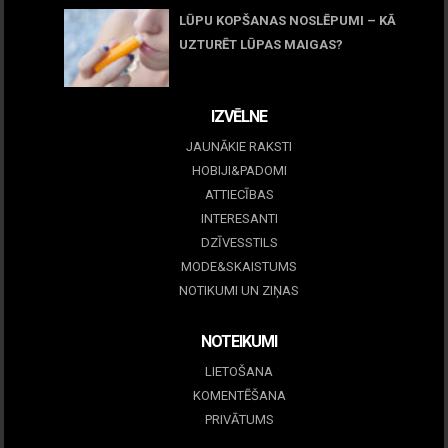
LŪPU KOPŠANAS NOSLĒPUMI – KĀ
UZTURĒT LŪPAS MAIGAS?
09 marts, 2026
IZVĒLNE
JAUNĀKIE RAKSTI
HOBIJI&PADOMI
ATTIECĪBAS
INTERESANTI
DZĪVESSTILS
MODE&SKAISTUMS
NOTIKUMI UN ZIŅAS
NOTEIKUMI
LIETOŠANA
KOMENTĒŠANA
PRIVĀTUMS