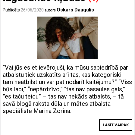
Oskars Daugulis
Publicēts
26/06/2020
autors
“Vai jūs esiet ievērojuši, ka mūsu sabiedrībā par
atbalstu tiek uzskatīts arī tas, kas kategoriski
tam neatbilst un var pat nodarīt kaitējumu?” “Viss
būs labi,” “nepārdzīvo,” “tas nav pasaules gals,”
”es taču teicu” – tas nav nekāds atbalsts, – tā
savā blogā raksta dūla un mātes atbalsta
speciāliste Marina Zorina.
LASĪT VAIRĀK