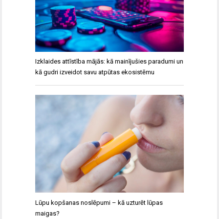
Izklaides attīstība mājās: kā mainījušies paradumi un
kā gudri izveidot savu atpūtas ekosistēmu
Lūpu kopšanas noslēpumi – kā uzturēt lūpas
maigas?