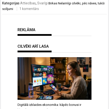
Kategorijas
Attiecības
,
Svarīgi
Birkas
Nelaimīgi cilvēki
,
pēc nāves
,
tukši
1 komentārs
solījumi
REKLĀMA
CILVĒKI ARĪ LASA
Digitālā izklaides ekonomika: kāpēc bonusi ir