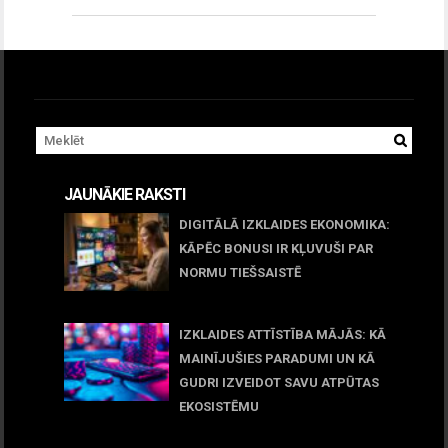
JAUNĀKIE RAKSTI
DIGITĀLĀ IZKLAIDES EKONOMIKA:
KĀPĒC BONUSI IR KĻUVUŠI PAR
NORMU TIEŠSAISTĒ
11 jūnijs, 2026
IZKLAIDES ATTĪSTĪBA MĀJĀS: KĀ
MAINĪJUŠIES PARADUMI UN KĀ
GUDRI IZVEIDOT SAVU ATPŪTAS
EKOSISTĒMU
05 maijs, 2026