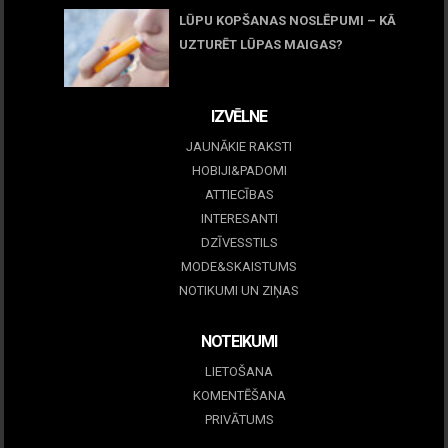
LŪPU KOPŠANAS NOSLĒPUMI – KĀ
UZTURĒT LŪPAS MAIGAS?
09 marts, 2026
IZVĒLNE
JAUNĀKIE RAKSTI
HOBIJI&PADOMI
ATTIECĪBAS
INTERESANTI
DZĪVESSTILS
MODE&SKAISTUMS
NOTIKUMI UN ZIŅAS
NOTEIKUMI
LIETOŠANA
KOMENTĒŠANA
PRIVĀTUMS