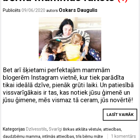
Oskars Daugulis
Publicēts
09/06/2020
autors
Bet arī šķietami perfektajām mammām
blogerēm Instagram vietnē, kur tiek parādīta
tikai ideālā dzīve, pienāk grūti laiki. Un patiesībā
vissvarīgākais ir tas, kas notiek jūsu ģimenē un
jūsu ģimene, mēs vismaz tā ceram, jūs novērtē!
LASĪT VAIRĀK
Kategorijas
Dzīvesstils
,
Svarīgi
Birkas
atklāta vēstule
,
attiecības
,
1 komentārs
daudzbērnu mamma
,
intīmās attiecības
,
trīs bērnu māte