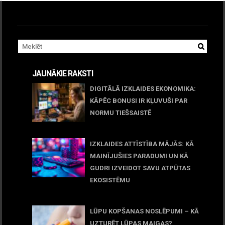
JAUNĀKIE RAKSTI
DIGITĀLĀ IZKLAIDES EKONOMIKA:
KĀPĒC BONUSI IR KĻUVUŠI PAR
NORMU TIEŠSAISTĒ
11 jūnijs, 2026
IZKLAIDES ATTĪSTĪBA MĀJĀS: KĀ
MAINĪJUŠIES PARADUMI UN KĀ
GUDRI IZVEIDOT SAVU ATPŪTAS
EKOSISTĒMU
05 maijs, 2026
LŪPU KOPŠANAS NOSLĒPUMI – KĀ
UZTURĒT LŪPAS MAIGAS?