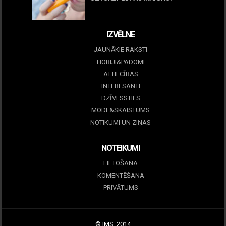
09 marts, 2026
IZVĒLNE
JAUNĀKIE RAKSTI
HOBIJI&PADOMI
ATTIECĪBAS
INTERESANTI
DZĪVESSTILS
MODE&SKAISTUMS
NOTIKUMI UN ZIŅAS
NOTEIKUMI
LIETOŠANA
KOMENTĒŠANA
PRIVĀTUMS
© IMS, 2014