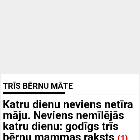
TRĪS BĒRNU MĀTE
Katru dienu neviens netīra
māju. Neviens nemīlējās
katru dienu: godīgs trīs
bērnu mammas raksts
(1)