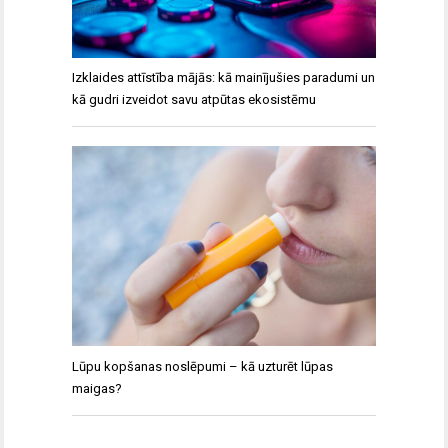
Izklaides attīstība mājās: kā mainījušies paradumi un
kā gudri izveidot savu atpūtas ekosistēmu
Lūpu kopšanas noslēpumi – kā uzturēt lūpas
maigas?