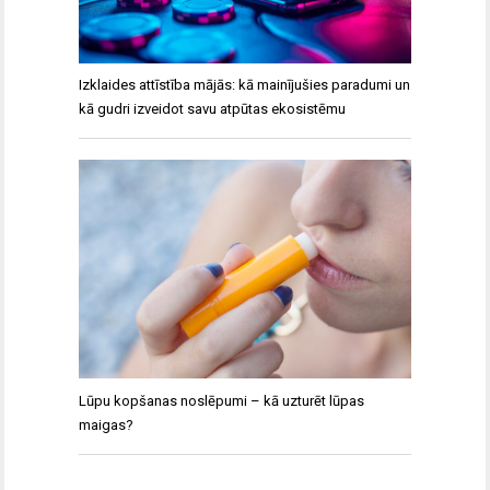
Izklaides attīstība mājās: kā mainījušies paradumi un
kā gudri izveidot savu atpūtas ekosistēmu
Lūpu kopšanas noslēpumi – kā uzturēt lūpas
maigas?