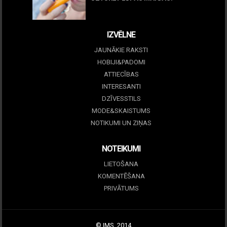
09 marts, 2026
IZVĒLNE
JAUNĀKIE RAKSTI
HOBIJI&PADOMI
ATTIECĪBAS
INTERESANTI
DZĪVESSTILS
MODE&SKAISTUMS
NOTIKUMI UN ZIŅAS
NOTEIKUMI
LIETOŠANA
KOMENTĒŠANA
PRIVĀTUMS
© IMS, 2014