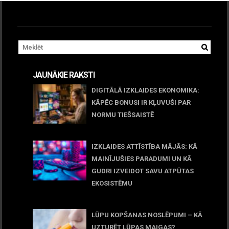
JAUNĀKIE RAKSTI
DIGITĀLĀ IZKLAIDES EKONOMIKA:
KĀPĒC BONUSI IR KĻUVUŠI PAR
NORMU TIEŠSAISTĒ
11 jūnijs, 2026
IZKLAIDES ATTĪSTĪBA MĀJĀS: KĀ
MAINĪJUŠIES PARADUMI UN KĀ
GUDRI IZVEIDOT SAVU ATPŪTAS
EKOSISTĒMU
05 maijs, 2026
LŪPU KOPŠANAS NOSLĒPUMI – KĀ
UZTURĒT LŪPAS MAIGAS?