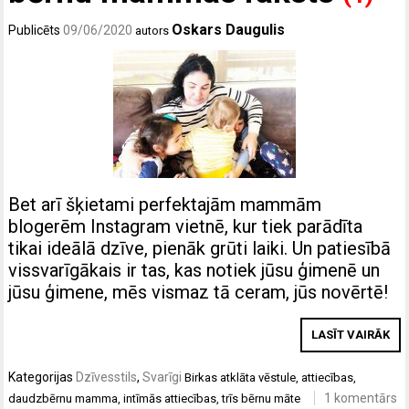
Oskars Daugulis
Publicēts
09/06/2020
autors
Bet arī šķietami perfektajām mammām
blogerēm Instagram vietnē, kur tiek parādīta
tikai ideālā dzīve, pienāk grūti laiki. Un patiesībā
vissvarīgākais ir tas, kas notiek jūsu ģimenē un
jūsu ģimene, mēs vismaz tā ceram, jūs novērtē!
LASĪT VAIRĀK
Kategorijas
Dzīvesstils
,
Svarīgi
Birkas
atklāta vēstule
,
attiecības
,
1 komentārs
daudzbērnu mamma
,
intīmās attiecības
,
trīs bērnu māte