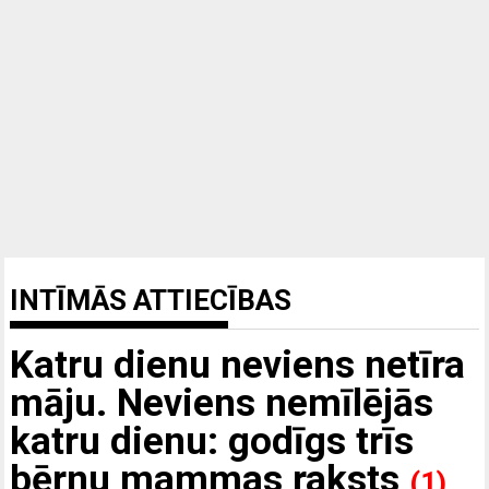
INTĪMĀS ATTIECĪBAS
Katru dienu neviens netīra
māju. Neviens nemīlējās
katru dienu: godīgs trīs
bērnu mammas raksts
(1)