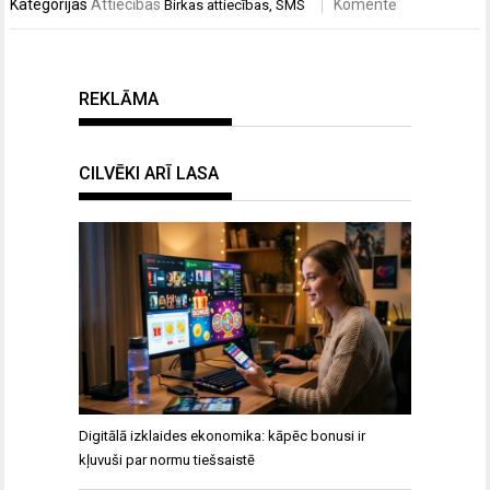
Kategorijas
Attiecības
Komentē
Birkas
attiecības
,
SMS
REKLĀMA
CILVĒKI ARĪ LASA
Digitālā izklaides ekonomika: kāpēc bonusi ir
kļuvuši par normu tiešsaistē