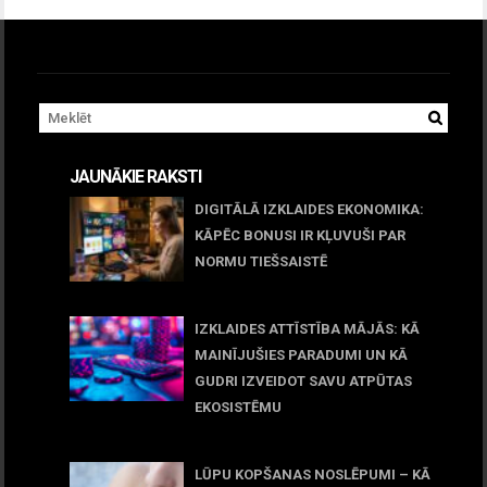
JAUNĀKIE RAKSTI
DIGITĀLĀ IZKLAIDES EKONOMIKA:
KĀPĒC BONUSI IR KĻUVUŠI PAR
NORMU TIEŠSAISTĒ
11 jūnijs, 2026
IZKLAIDES ATTĪSTĪBA MĀJĀS: KĀ
MAINĪJUŠIES PARADUMI UN KĀ
GUDRI IZVEIDOT SAVU ATPŪTAS
EKOSISTĒMU
05 maijs, 2026
LŪPU KOPŠANAS NOSLĒPUMI – KĀ