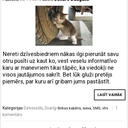
Nereti dzīvesbiedriem nākas ilgi pierunāt savu
otru pusīti uz kaut ko, vest veselu informatīvo
karu ar manevriem tikai tāpēc, ka viedokļi ne
visos jautājumos sakrīt. Bet lūk gluži pretējs
piemērs, par kuru arī gribam jums pastāstīt.
LASĪT VAIRĀK
Kategorijas
Dzīvesstils
,
Svarīgi
1
Birkas
kaķēns
,
sieva
,
SMS
,
vīrs
komentārs