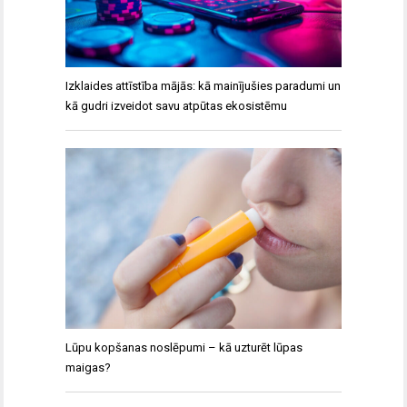
Izklaides attīstība mājās: kā mainījušies paradumi un
kā gudri izveidot savu atpūtas ekosistēmu
Lūpu kopšanas noslēpumi – kā uzturēt lūpas
maigas?