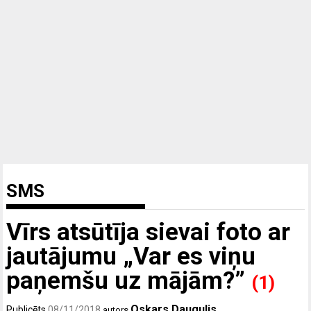
SMS
Vīrs atsūtīja sievai foto ar
jautājumu „Var es viņu
paņemšu uz mājām?”
(1)
Oskars Daugulis
Publicēts
08/11/2018
autors