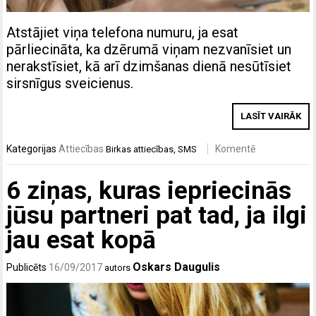
Atstājiet viņa telefona numuru, ja esat
pārliecināta, ka dzērumā viņam nezvanīsiet un
nerakstīsiet, kā arī dzimšanas dienā nesūtīsiet
sirsnīgus sveicienus.
LASĪT VAIRĀK
Kategorijas
Attiecības
Komentē
Birkas
attiecības
,
SMS
6 ziņas, kuras iepriecinās
jūsu partneri pat tad, ja ilgi
jau esat kopā
Oskars Daugulis
Publicēts
16/09/2017
autors