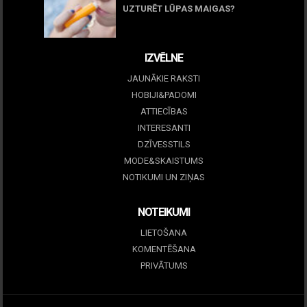
UZTURĒT LŪPAS MAIGAS?
09 marts, 2026
IZVĒLNE
JAUNĀKIE RAKSTI
HOBIJI&PADOMI
ATTIECĪBAS
INTERESANTI
DZĪVESSTILS
MODE&SKAISTUMS
NOTIKUMI UN ZIŅAS
NOTEIKUMI
LIETOŠANA
KOMENTĒŠANA
PRIVĀTUMS