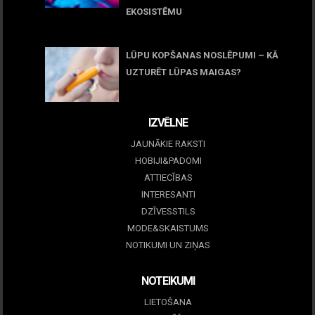
EKOSISTĒMU
05 maijs, 2026
LŪPU KOPŠANAS NOSLĒPUMI – KĀ
UZTURĒT LŪPAS MAIGAS?
09 marts, 2026
IZVĒLNE
JAUNĀKIE RAKSTI
HOBIJI&PADOMI
ATTIECĪBAS
INTERESANTI
DZĪVESSTILS
MODE&SKAISTUMS
NOTIKUMI UN ZIŅAS
NOTEIKUMI
LIETOŠANA