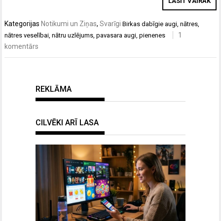
LASĪT VAIRĀK
Kategorijas
Notikumi un Ziņas
,
Svarīgi
Birkas
dabīgie augi
,
nātres
,
1
nātres veselībai
,
nātru uzlējums
,
pavasara augi
,
pienenes
komentārs
REKLĀMA
CILVĒKI ARĪ LASA