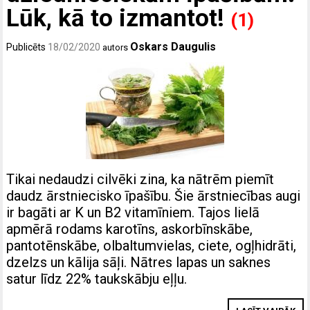
Lūk, kā to izmantot!
(1)
Oskars Daugulis
Publicēts
18/02/2020
autors
Tikai nedaudzi cilvēki zina, ka nātrēm piemīt
daudz ārstniecisko īpašību. Šie ārstniecības augi
ir bagāti ar K un B2 vitamīniem. Tajos lielā
apmērā rodams karotīns, askorbīnskābe,
pantotēnskābe, olbaltumvielas, ciete, ogļhidrāti,
dzelzs un kālija sāļi. Nātres lapas un saknes
satur līdz 22% taukskābju eļļu.