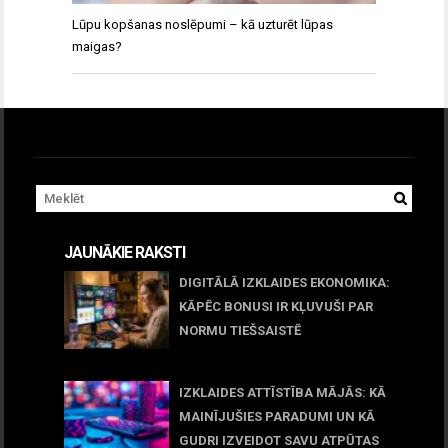
Lūpu kopšanas noslēpumi – kā uzturēt lūpas
maigas?
JAUNĀKIE RAKSTI
DIGITĀLĀ IZKLAIDES EKONOMIKA:
KĀPĒC BONUSI IR KĻUVUŠI PAR
NORMU TIEŠSAISTĒ
11 jūnijs, 2026
IZKLAIDES ATTĪSTĪBA MĀJĀS: KĀ
MAINĪJUŠIES PARADUMI UN KĀ
GUDRI IZVEIDOT SAVU ATPŪTAS