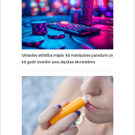
Izklaides attīstība mājās: kā mainījušies paradumi un
kā gudri izveidot savu atpūtas ekosistēmu