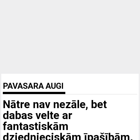
PAVASARA AUGI
Nātre nav nezāle, bet
dabas velte ar
fantastiskām
dziednieciskām īpašībām.