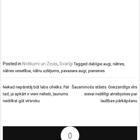
Posted in
Notikumi un Ziņas
,
Svarīgi
Tagged
dabīgie augi
,
nātres
,
nātres veselībai
,
nātru uzlējums
,
pavasara augi
,
pienenes
Ziņu
Nekad nepārstāj būt labs cilvēks. Pat
Šausminošs stāsts. Greizsirdīgs vīrs
izvēlne
tad, ja apkārt ir vieni nelieši, ļaunums
sievai nežēlīgi atriebjoties par
nedrīkst gūt virsroku
laulības pārkāpšanu
0