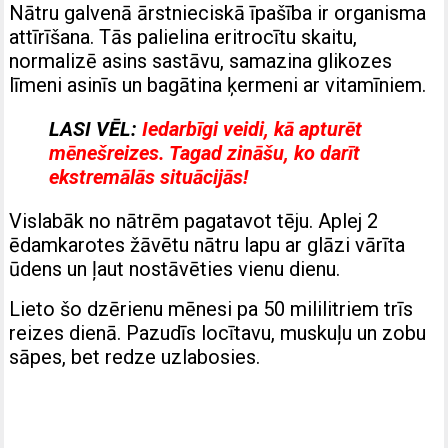
Nātru galvenā ārstnieciskā īpašība ir organisma
attīrīšana. Tās palielina eritrocītu skaitu,
normalizē asins sastāvu, samazina glikozes
līmeni asinīs un bagātina ķermeni ar vitamīniem.
LASI VĒL:
Iedarbīgi veidi, kā apturēt
mēnešreizes. Tagad zināšu, ko darīt
ekstremālās situācijās!
Vislabāk no nātrēm pagatavot tēju. Aplej 2
ēdamkarotes žāvētu nātru lapu ar glāzi vārīta
ūdens un ļaut nostāvēties vienu dienu.
Lieto šo dzērienu mēnesi pa 50 mililitriem trīs
reizes dienā. Pazudīs locītavu, muskuļu un zobu
sāpes, bet redze uzlabosies.