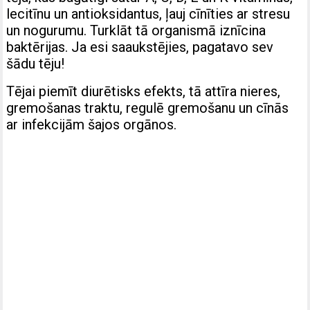
lecitīnu un antioksidantus, ļauj cīnīties ar stresu
un nogurumu. Turklāt tā organismā iznīcina
baktērijas. Ja esi saaukstējies, pagatavo sev
šādu tēju!
Тējai piemīt diurētisks efekts, tā attīra nieres,
gremošanas traktu, regulē gremošanu un cīnās
ar infekcijām šajos orgānos.