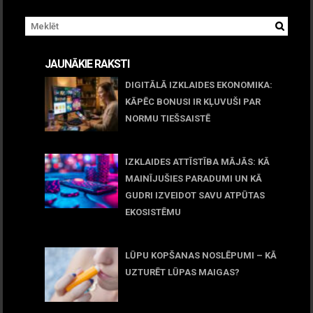
JAUNĀKIE RAKSTI
DIGITĀLĀ IZKLAIDES EKONOMIKA:
KĀPĒC BONUSI IR KĻUVUŠI PAR
NORMU TIEŠSAISTĒ
11 jūnijs, 2026
IZKLAIDES ATTĪSTĪBA MĀJĀS: KĀ
MAINĪJUŠIES PARADUMI UN KĀ
GUDRI IZVEIDOT SAVU ATPŪTAS
EKOSISTĒMU
05 maijs, 2026
LŪPU KOPŠANAS NOSLĒPUMI – KĀ
UZTURĒT LŪPAS MAIGAS?
09 marts, 2026