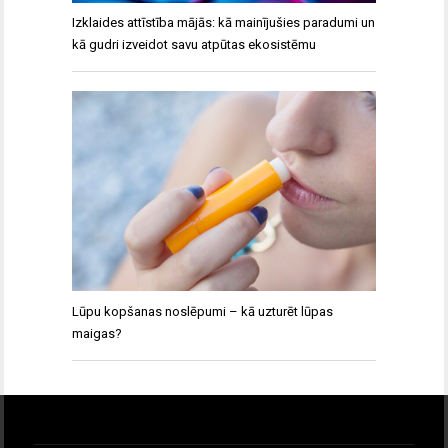
Izklaides attīstība mājās: kā mainījušies paradumi un
kā gudri izveidot savu atpūtas ekosistēmu
Lūpu kopšanas noslēpumi – kā uzturēt lūpas
maigas?