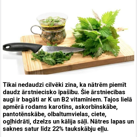
Tikai nedaudzi cilvēki zina, ka nātrēm piemīt
daudz ārstniecisko īpašību. Šie ārstniecības
augi ir bagāti ar K un B2 vitamīniem. Tajos lielā
apmērā rodams karotīns, askorbīnskābe,
pantotēnskābe, olbaltumvielas, ciete,
ogļhidrāti, dzelzs un kālija sāļi. Nātres lapas un
saknes satur līdz 22% taukskābju eļļu.