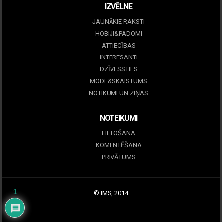
IZVĒLNE
JAUNĀKIE RAKSTI
HOBIJI&PADOMI
ATTIECĪBAS
INTERESANTI
DZĪVESSTILS
MODE&SKAISTUMS
NOTIKUMI UN ZIŅAS
NOTEIKUMI
LIETOŠANA
KOMENTĒŠANA
PRIVĀTUMS
1
© IMS, 2014
|
Profitmag by