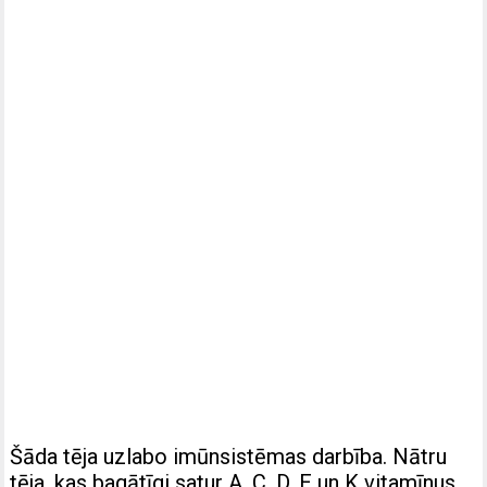
Šāda tēja uzlabo imūnsistēmas darbība. Nātru
tēja, kas bagātīgi satur A, C, D, E un K vitamīnus,