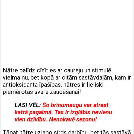
Nātre palīdz cīnīties ar caureju un stimulē
vielmaiņu, bet kopā ar citām sastāvdaļām, kam ir
antioksidanta īpašības, nātres ir lieliski
piemērotas svara zaudēšanai!
LASI VĒL:
Šo brīnumaugu var atrast
katrā pagalmā. Tas ir izglābis nevienu
vien dzīvību. Nenokavē sezonu!
Tāpat nātre uzlabo sirds darbību, bet tās sastāvā