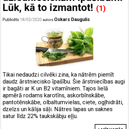
Lūk, kā to izmantot!
(1)
Oskars Daugulis
Publicēts
18/02/2020
autors
Tikai nedaudzi cilvēki zina, ka nātrēm piemīt
daudz ārstniecisko īpašību. Šie ārstniecības augi
ir bagāti ar K un B2 vitamīniem. Tajos lielā
apmērā rodams karotīns, askorbīnskābe,
pantotēnskābe, olbaltumvielas, ciete, ogļhidrāti,
dzelzs un kālija sāļi. Nātres lapas un saknes
satur līdz 22% taukskābju eļļu.