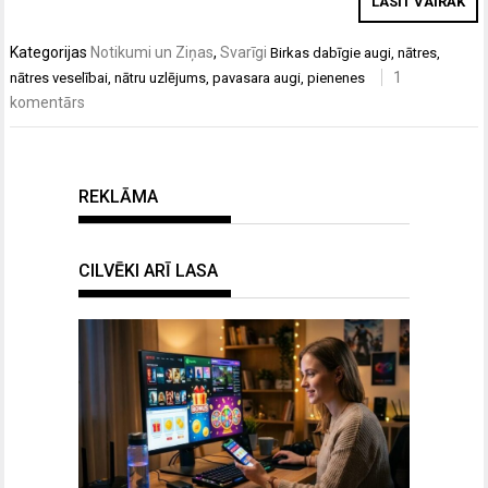
LASĪT VAIRĀK
Kategorijas
Notikumi un Ziņas
,
Svarīgi
Birkas
dabīgie augi
,
nātres
,
1
nātres veselībai
,
nātru uzlējums
,
pavasara augi
,
pienenes
komentārs
REKLĀMA
CILVĒKI ARĪ LASA