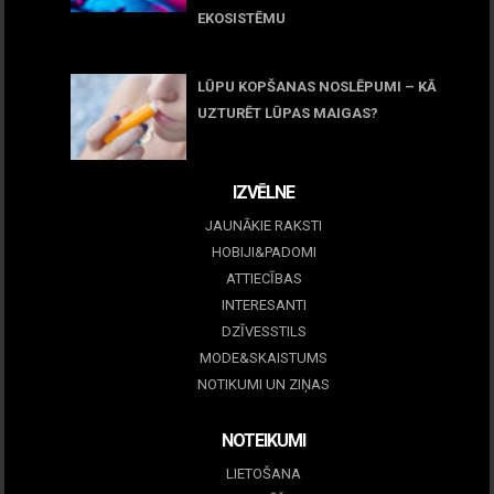
EKOSISTĒMU
05 maijs, 2026
LŪPU KOPŠANAS NOSLĒPUMI – KĀ
UZTURĒT LŪPAS MAIGAS?
09 marts, 2026
IZVĒLNE
JAUNĀKIE RAKSTI
HOBIJI&PADOMI
ATTIECĪBAS
INTERESANTI
DZĪVESSTILS
MODE&SKAISTUMS
NOTIKUMI UN ZIŅAS
NOTEIKUMI
LIETOŠANA