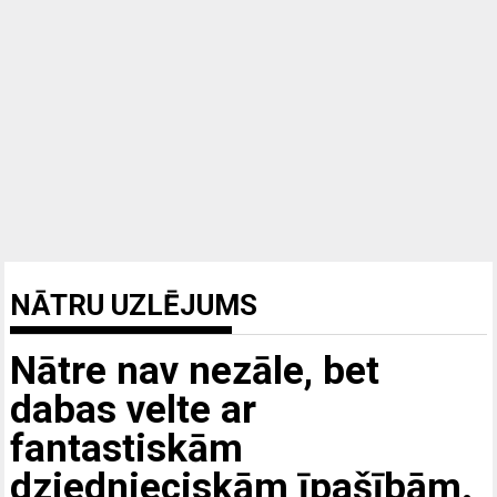
NĀTRU UZLĒJUMS
Nātre nav nezāle, bet
dabas velte ar
fantastiskām
dziednieciskām īpašībām.