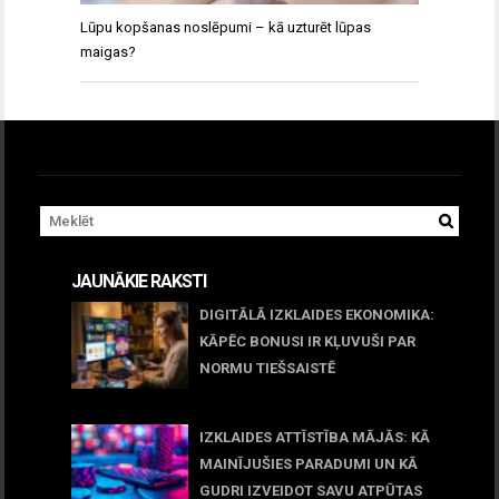
Lūpu kopšanas noslēpumi – kā uzturēt lūpas
maigas?
JAUNĀKIE RAKSTI
DIGITĀLĀ IZKLAIDES EKONOMIKA:
KĀPĒC BONUSI IR KĻUVUŠI PAR
NORMU TIEŠSAISTĒ
11 jūnijs, 2026
IZKLAIDES ATTĪSTĪBA MĀJĀS: KĀ
MAINĪJUŠIES PARADUMI UN KĀ
GUDRI IZVEIDOT SAVU ATPŪTAS