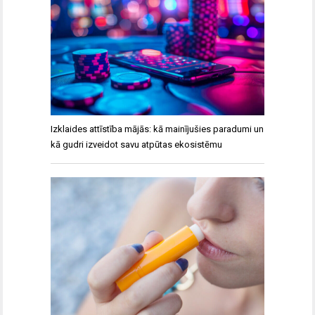
Izklaides attīstība mājās: kā mainījušies paradumi un
kā gudri izveidot savu atpūtas ekosistēmu